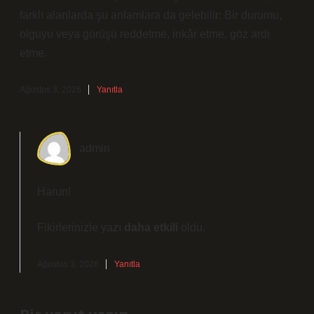
farklı alanlarda şu anlamlara da gelebilir: Bir durumu,
olguyu veya görüşü reddetme, inkâr etme, göz ardı
etme.
Ağustos 3, 2026
Yanıtla
admin
Harun!
Fikirlerinizle yazı
daha etkili
oldu.
Ağustos 3, 2026
Yanıtla