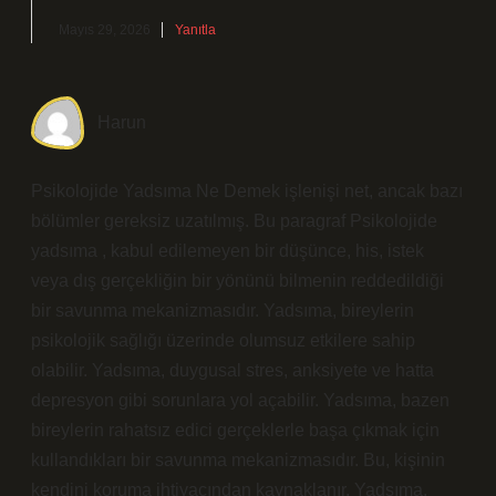
Mayıs 29, 2026
Yanıtla
Harun
Psikolojide Yadsıma Ne Demek işlenişi net, ancak bazı
bölümler gereksiz uzatılmış. Bu paragraf Psikolojide
yadsıma , kabul edilemeyen bir düşünce, his, istek
veya dış gerçekliğin bir yönünü bilmenin reddedildiği
bir savunma mekanizmasıdır. Yadsıma, bireylerin
psikolojik sağlığı üzerinde olumsuz etkilere sahip
olabilir. Yadsıma, duygusal stres, anksiyete ve hatta
depresyon gibi sorunlara yol açabilir. Yadsıma, bazen
bireylerin rahatsız edici gerçeklerle başa çıkmak için
kullandıkları bir savunma mekanizmasıdır. Bu, kişinin
kendini koruma ihtiyacından kaynaklanır. Yadsıma,