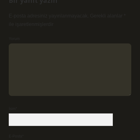
Bir yanıt yazın
E-posta adresiniz yayınlanmayacak.
Gerekli alanlar
*
ile işaretlenmişlerdir
Yorum
İsim*
E-Posta*