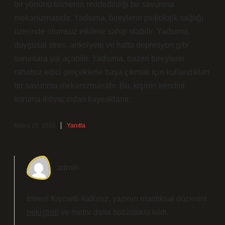
bir yönünü bilmenin reddedildiği bir savunma
mekanizmasıdır. Yadsıma, bireylerin psikolojik sağlığı
üzerinde olumsuz etkilere sahip olabilir. Yadsıma,
duygusal stres, anksiyete ve hatta depresyon gibi
sorunlara yol açabilir. Yadsıma, bazen bireylerin
rahatsız edici gerçeklerle başa çıkmak için kullandıkları
bir savunma mekanizmasıdır. Bu, kişinin kendini
koruma ihtiyacından kaynaklanır.
Mayıs 29, 2026
Yanıtla
admin
İmren! Kıymetli katkınız, yazının mantıksal düzenini
pekiştirdi
ve metni
daha bütünlüklü
kıldı.