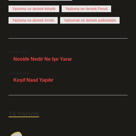
Yadsıma ne demek felsefe
Yadsıma ne demek Freud
Yadsıma ne demek örnek
Yadsımak ne demek psikolojide
Önceki Yazı
Neolıfe Nedir Ne Işe Yarar
Sonraki Yazı
Keşif Nasıl Yapılır
14 Yorum