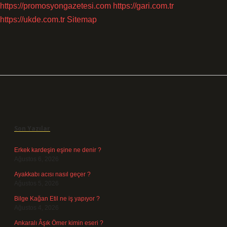
https://promosyongazetesi.com
https://gari.com.tr
https://ukde.com.tr
Sitemap
Sidebar
Son Yazılar
Erkek kardeşin eşine ne denir ?
Ağustos 6, 2026
Ayakkabı acısı nasıl geçer ?
Ağustos 5, 2026
Bilge Kağan Etil ne iş yapıyor ?
Ağustos 4, 2026
Ankaralı Âşık Ömer kimin eseri ?