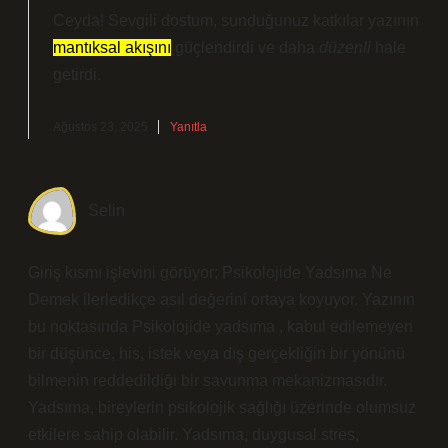
Ceyda! Sevgili dostum, sunduğunuz katkılar yazının
mantıksal akışını
güçlendirdi ve daha
düzenli
hale
getirdi.
Ağustos 23, 2025
Yanıtla
Selin
Giriş kısmı işlevini görüyor; Psikolojide Yadsıma Ne
Demek ilerledikçe asıl değerini ortaya koyuyor. Yazının
bu noktasında Psikolojide yadsıma , kabul edilemeyen
bir düşünce, his, istek veya dış gerçekliğin bir yönünü
bilmenin reddedildiği bir savunma mekanizmasıdır.
Yadsıma, bireylerin psikolojik sağlığı üzerinde olumsuz
etkilere sahip olabilir. Yadsıma, duygusal stres,