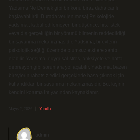
Yadsıma Ne Demek gibi bir konu biraz daha canlı
başlayabilirdi. Burada verilen mesaj Psikolojide
yadsıma , kabul edilemeyen bir düşünce, his, istek
veya dış gerçekliğin bir yönünü bilmenin reddedildiği
bir savunma mekanizmasıdır. Yadsıma, bireylerin
psikolojik sağlığı üzerinde olumsuz etkilere sahip
olabilir. Yadsıma, duygusal stres, anksiyete ve hatta
depresyon gibi sorunlara yol açabilir. Yadsıma, bazen
bireylerin rahatsız edici gerçeklerle başa çıkmak için
kullandıkları bir savunma mekanizmasıdır. Bu, kişinin
kendini koruma ihtiyacından kaynaklanır.
Mayıs 2, 2026
Yanıtla
admin