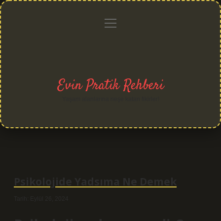
menüyü
Anasayfa
Gizlilik
Yasal
Hakkımızda
aç
Politikası
Uyarı
Evin Pratik Rehberi
Yaşam alanlarına neşe katan fikirler!
Psikolojide Yadsıma Ne Demek
Tarih: Eylül 26, 2024