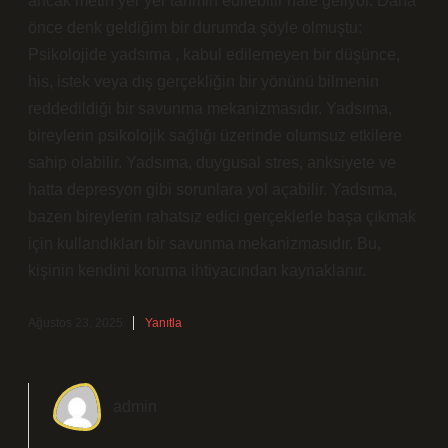
ancak metin yer yer tahmin edilebilir hale geliyor. Daha
önce denk geldiğim bir durumda şöyle olmuştu:
Psikolojide yadsıma , kabul edilemeyen bir düşünce,
his, istek veya dış gerçekliğin bir yönünü bilmenin
reddedildiği bir savunma mekanizmasıdır. Yadsıma,
bireylerin psikolojik sağlığı üzerinde olumsuz etkilere
sahip olabilir. Yadsıma, duygusal stres, anksiyete ve
hatta depresyon gibi sorunlara yol açabilir. Yadsıma,
bazen bireylerin rahatsız edici gerçeklerle başa çıkmak
için kullandıkları bir savunma mekanizmasıdır. Bu,
kişinin kendini koruma ihtiyacından kaynaklanır.
Ağustos 23, 2025
Yanıtla
admin