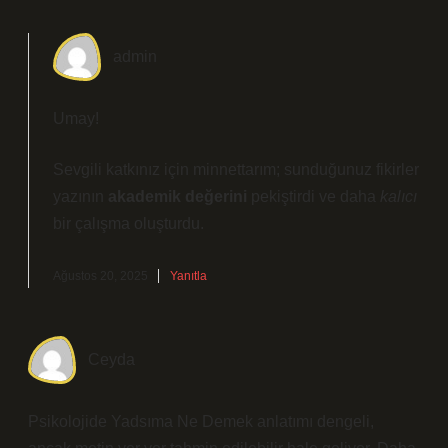
admin
Umay!
Sevgili katkınız için minnettarım; sunduğunuz fikirler
yazının
akademik değerini
pekiştirdi ve daha
kalıcı
bir çalışma oluşturdu.
Ağustos 20, 2025
Yanıtla
Ceyda
Psikolojide Yadsıma Ne Demek anlatımı dengeli,