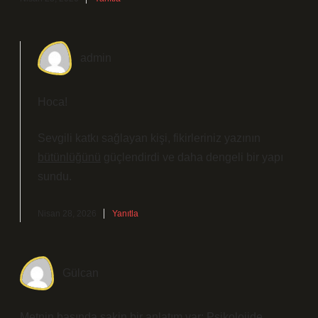
admin
Hoca!
Sevgili katkı sağlayan kişi, fikirleriniz yazının
bütünlüğünü
güçlendirdi ve daha
dengeli
bir yapı
sundu.
Nisan 28, 2026
Yanıtla
Gülcan
Metnin başında sakin bir anlatım var; Psikolojide