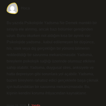
Hoca
Bu yazıda Psikolojide Yadsıma Ne Demek mantıklı bir
sırayla ele alınmış, ancak bazı bölümler gereğinden
uzun. Bunu okurken not aldığım kısa bir ayrıntı var:
Psikolojide yadsıma , kabul edilemeyen bir düşünce,
his, istek veya dış gerçekliğin bir yönünü bilmenin
reddedildiği bir savunma mekanizmasıdır. Yadsıma,
bireylerin psikolojik sağlığı üzerinde olumsuz etkilere
sahip olabilir. Yadsıma, duygusal stres, anksiyete ve
hatta depresyon gibi sorunlara yol açabilir. Yadsıma,
bazen bireylerin rahatsız edici gerçeklerle başa çıkmak
için kullandıkları bir savunma mekanizmasıdır. Bu,
kişinin kendini koruma ihtiyacından kaynaklanır.
Nisan 28, 2026
Yanıtla