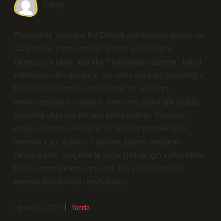
Umay
Psikolojide Yadsıma Ne Demek anlatımında denge var,
fakat sonuç kısmı aceleye gelmiş gibi duruyor.
Okuyucuya kalan ana fikir Psikolojide yadsıma , kabul
edilemeyen bir düşünce, his, istek veya dış gerçekliğin
bir yönünü bilmenin reddedildiği bir savunma
mekanizmasıdır. Yadsıma, bireylerin psikolojik sağlığı
üzerinde olumsuz etkilere sahip olabilir. Yadsıma,
duygusal stres, anksiyete ve hatta depresyon gibi
sorunlara yol açabilir. Yadsıma, bazen bireylerin
rahatsız edici gerçeklerle başa çıkmak için kullandıkları
bir savunma mekanizmasıdır. Bu, kişinin kendini
koruma ihtiyacından kaynaklanır.
Ağustos 20, 2025
Yanıtla