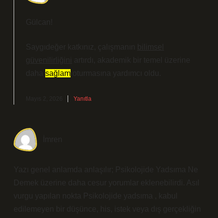
Gülcan!
Saygıdeğer katkınız, çalışmanın
bilimsel
güvenilirliğini
artırdı, akademik bir temel üzerine
daha
sağlam
oturmasına yardımcı oldu.
Mayıs 2, 2026
Yanıtla
İmren
Yazı genel anlamda anlaşılır; Psikolojide Yadsıma Ne
Demek üzerine daha cesur yorumlar eklenebilirdi. Asıl
vurgu yapılan nokta Psikolojide yadsıma , kabul
edilemeyen bir düşünce, his, istek veya dış gerçekliğin