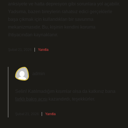
anksiyete ve hatta depresyon gibi sorunlara yol açabilir.
Yadsıma, bazen bireylerin rahatsız edici gerçeklerle
başa çıkmak için kullandıkları bir savunma
mekanizmasıdır. Bu, kişinin kendini koruma
ihtiyacından kaynaklanır.
Şubat 21, 2026
Yanıtla
admin
Selin! Katılmadığım kısımlar olsa da katkınız bana
farklı bakış açısı
kazandırdı, teşekkürler.
Şubat 21, 2026
Yanıtla