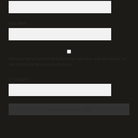
Web Sitesi
Daha sonraki yorumlarımda kullanılması için adım, e-posta adresim ve
site adresim bu tarayıcıya kaydedilsin.
5 + 3 kaçtır?
*