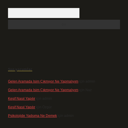
Arama
Son yorumlar
Gelen Aramada Isim Çıkmıyor Ne Yapmalıyım
için
admin
Gelen Aramada Isim Çıkmıyor Ne Yapmalıyım
için
Naz
Keşif Nasıl Yapılır
için
admin
Keşif Nasıl Yapılır
için
Özgür
Psikolojide Yadsıma Ne Demek
için
admin