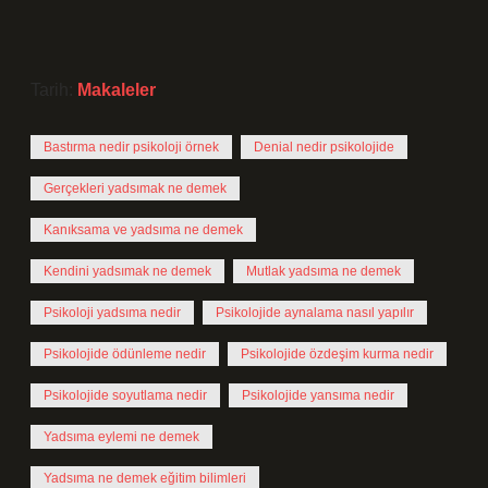
Tarih:
Makaleler
Bastırma nedir psikoloji örnek
Denial nedir psikolojide
Gerçekleri yadsımak ne demek
Kanıksama ve yadsıma ne demek
Kendini yadsımak ne demek
Mutlak yadsıma ne demek
Psikoloji yadsıma nedir
Psikolojide aynalama nasıl yapılır
Psikolojide ödünleme nedir
Psikolojide özdeşim kurma nedir
Psikolojide soyutlama nedir
Psikolojide yansıma nedir
Yadsıma eylemi ne demek
Yadsıma ne demek eğitim bilimleri