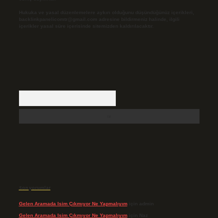
Hukuka ve yasal düzenlemelere aykırı olduğunu düşündüğünüz içerikleri,
backlinkpanelicomtr@gmail.com
adresine bildirmeniz halinde, ilgili
içerikler yasal süre içerisinde sitemizden kaldırılacaktır.
Arama
Son yorumlar
Gelen Aramada Isim Çıkmıyor Ne Yapmalıyım
için
admin
Gelen Aramada Isim Çıkmıyor Ne Yapmalıyım
için
Naz