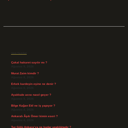
Sidebar
Son Yazılar
Çakal hakaret sayılır mı ?
Ağustos 9, 2026
Murat Zaim kimdir ?
Ağustos 8, 2026
Erkek kardeşin eşine ne denir ?
Ağustos 6, 2026
Ayakkabı acısı nasıl geçer ?
Ağustos 5, 2026
Bilge Kağan Etil ne iş yapıyor ?
Ağustos 4, 2026
Ankaralı Âşık Ömer kimin eseri ?
Ağustos 4, 2026
Tuz Gölü Ankara’ya ne kadar uzaklıktadır ?