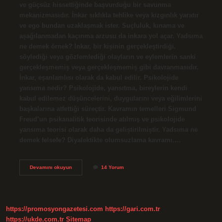
ve güçsüz hissettiğinde başvurduğu bir savunma
mekanizmasıdır. İnkar sıklıkla tehlike veya kızgınlık yaratır
ve ego bundan uzaklaşmak ister. Suçluluk, kınama ve
aşağılanmadan kaçınma arzusu da inkara yol açar. Yadsıma
ne demek örnek? İnkar, bir kişinin gerçekleştirdiği,
söylediği veya gözlemlediği olayların ve eylemlerin sanki
gerçekleşmemiş veya gerçekleşmemiş gibi davranmasıdır.
İnkar, eşanlamlısı olarak da kabul edilir. Psikolojide
yansıma nedir? Psikolojide, yansıtma, bireylerin kendi
kabul edilemez düşüncelerini, duygularını veya eğilimlerini
başkalarına atfettiği süreçtir. Kavramın temelleri Sigmund
Freud’un psikanalitik teorisinde atılmış ve psikolojide
yansıma teorisi olarak daha da geliştirilmiştir. Yadsıma ne
demek felsefe? Diyalektikte olumsuzlama kavramı,…
Psikolojide
Devamını okuyun
14 Yorum
Yadsıma
Ne
Demek
https://promosyongazetesi.com
https://gari.com.tr
https://ukde.com.tr
Sitemap