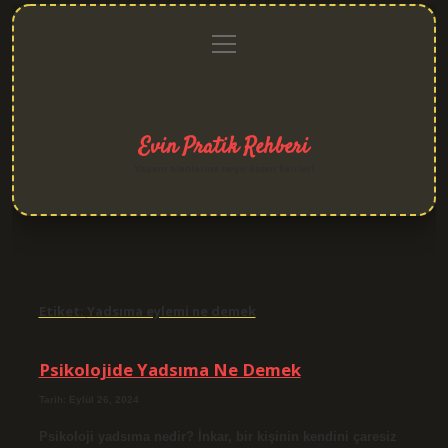
menüyü
Anasayfa
Gizlilik
Yasal
Hakkımızda
aç
Politikası
Uyarı
Evin Pratik Rehberi
Yaşam alanlarına neşe katan fikirler!
Etiket:
Yadsıma eylemi ne demek
Psikolojide Yadsıma Ne Demek
Tarih: Eylül 26, 2024
Psikoloji yadsıma nedir? İnkar, bir kişinin kendini çaresiz