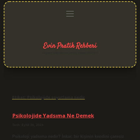
menüyü
Anasayfa
Gizlilik
Yasal
Hakkımızda
aç
Politikası
Uyarı
Evin Pratik Rehberi
Yaşam alanlarına neşe katan fikirler!
Etiket:
Psikolojide soyutlama nedir
Psikolojide Yadsıma Ne Demek
Tarih: Eylül 26, 2024
Psikoloji yadsıma nedir? İnkar, bir kişinin kendini çaresiz