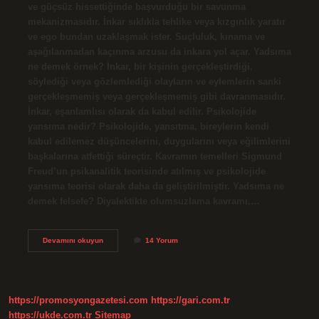
ve güçsüz hissettiğinde başvurduğu bir savunma
mekanizmasıdır. İnkar sıklıkla tehlike veya kızgınlık yaratır
ve ego bundan uzaklaşmak ister. Suçluluk, kınama ve
aşağılanmadan kaçınma arzusu da inkara yol açar. Yadsıma
ne demek örnek? İnkar, bir kişinin gerçekleştirdiği,
söylediği veya gözlemlediği olayların ve eylemlerin sanki
gerçekleşmemiş veya gerçekleşmemiş gibi davranmasıdır.
İnkar, eşanlamlısı olarak da kabul edilir. Psikolojide
yansıma nedir? Psikolojide, yansıtma, bireylerin kendi
kabul edilemez düşüncelerini, duygularını veya eğilimlerini
başkalarına atfettiği süreçtir. Kavramın temelleri Sigmund
Freud’un psikanalitik teorisinde atılmış ve psikolojide
yansıma teorisi olarak daha da geliştirilmiştir. Yadsıma ne
demek felsefe? Diyalektikte olumsuzlama kavramı,…
Psikolojide
Devamını okuyun
14 Yorum
Yadsıma
Ne
Demek
https://promosyongazetesi.com
https://gari.com.tr
https://ukde.com.tr
Sitemap