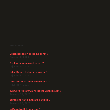
Sidebar
Son Yazılar
Erkek kardeşin eşine ne denir ?
Ağustos 6, 2026
Ayakkabı acısı nasıl geçer ?
Ağustos 5, 2026
Bilge Kağan Etil ne iş yapıyor ?
Ağustos 4, 2026
Ankaralı Âşık Ömer kimin eseri ?
Ağustos 4, 2026
Tuz Gölü Ankara’ya ne kadar uzaklıktadır ?
Temmuz 31, 2026
Yurttaşlar hangi haklara sahiptir ?
Temmuz 29, 2026
Köfteye irmik konur mu ?