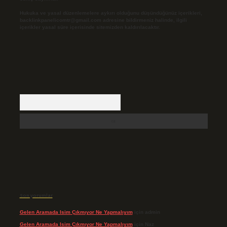
Hukuka ve yasal düzenlemelere aykırı olduğunu düşündüğünüz içerikleri,
backlinkpanelicomtr@gmail.com
adresine bildirmeniz halinde, ilgili
içerikler yasal süre içerisinde sitemizden kaldırılacaktır.
Arama
Son yorumlar
Gelen Aramada Isim Çıkmıyor Ne Yapmalıyım
için
admin
Gelen Aramada Isim Çıkmıyor Ne Yapmalıyım
için
Naz