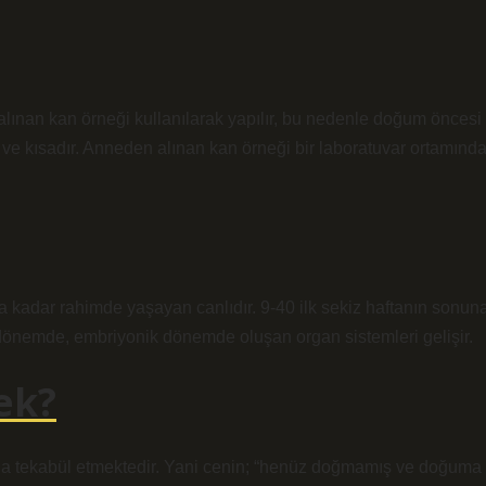
nan kan örneği kullanılarak yapılır, bu nedenle doğum öncesi
t ve kısadır. Anneden alınan kan örneği bir laboratuvar ortamınd
 kadar rahimde yaşayan canlıdır. 9-40 ilk sekiz haftanın sonun
l dönemde, embriyonik dönemde oluşan organ sistemleri gelişir.
ek?
sına tekabül etmektedir. Yani cenin; “henüz doğmamış ve doğuma