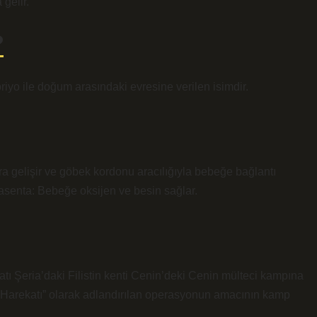
gelir.
?
riyo ile doğum arasındaki evresine verilen isimdir.
ra gelişir ve göbek kordonu aracılığıyla bebeğe bağlantı
lasenta: Bebeğe oksijen ve besin sağlar.
Batı Şeria’daki Filistin kenti Cenin’deki Cenin mülteci kampına
hçe Harekatı” olarak adlandırılan operasyonun amacının kamp