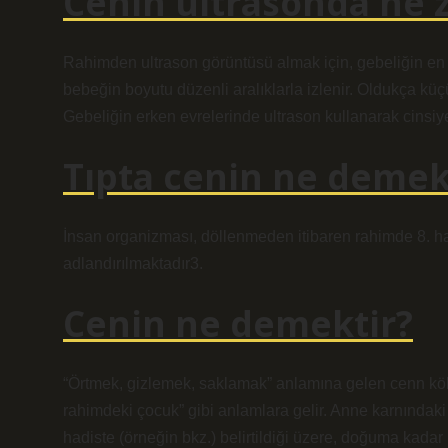
Cenin ultrasonda ne 
Rahimden ultrason görüntüsü almak için, gebeliğin en a
bebeğin boyutu düzenli aralıklarla izlenir. Oldukça küç
Gebeliğin erken evrelerinde ultrason kullanarak cinsiy
Tıpta cenin ne deme
İnsan organizması, döllenmeden itibaren rahimde 8. haf
adlandırılmaktadır3.
Cenin ne demektir?
“Örtmek, gizlemek, saklamak” anlamına gelen cenn kökü
rahimdeki çocuk” gibi anlamlara gelir. Anne karnında
hadiste (örneğin bkz.) belirtildiği üzere, doğuma kadar