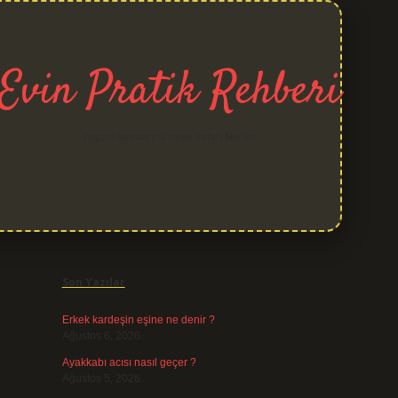
Evin Pratik Rehberi
Yaşam alanlarına neşe katan fikirler!
Sidebar
Son Yazılar
Erkek kardeşin eşine ne denir ?
Ağustos 6, 2026
Ayakkabı acısı nasıl geçer ?
Ağustos 5, 2026