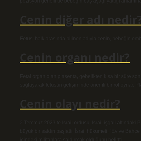
pozisyon genellikle bebeğin baş aşağı yattığı anlamına 
Cenin diğer adı nedir
Fetüs, halk arasında bilinen adıyla cenin, bebeğin emb
Cenin organı nedir?
Fetal organ olan plasenta, gebelikten kısa bir süre son
sağlayarak fetüsün gelişiminde önemli bir rol oynar. P
Cenin olayı nedir?
3 Temmuz 2023’te İsrail ordusu, İsrail işgali altındaki 
büyük bir saldırı başlattı. İsrail hükümeti, “Ev ve Ba
içindeki militanlara saldırmak olduğunu belirtti.