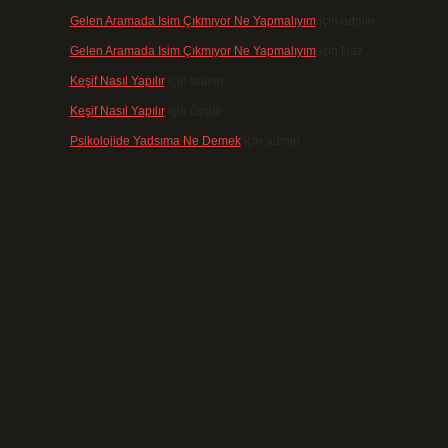
Gelen Aramada Isim Çıkmıyor Ne Yapmalıyım
için
admin
Gelen Aramada Isim Çıkmıyor Ne Yapmalıyım
için
Naz
Keşif Nasıl Yapılır
için
admin
Keşif Nasıl Yapılır
için
Özgür
Psikolojide Yadsıma Ne Demek
için
admin