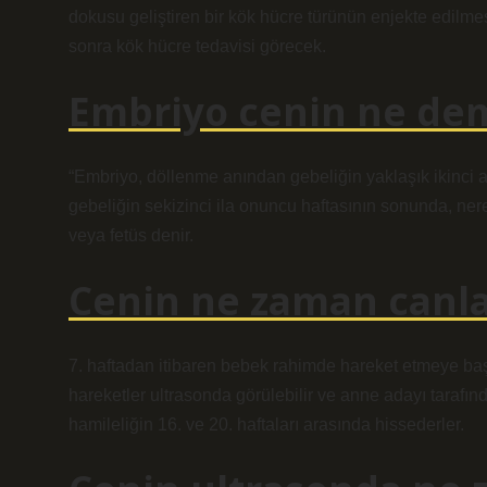
dokusu geliştiren bir kök hücre türünün enjekte edil
sonra kök hücre tedavisi görecek.
Embriyo cenin ne de
“Embriyo, döllenme anından gebeliğin yaklaşık ikinci ay
gebeliğin sekizinci ila onuncu haftasının sonunda, n
veya fetüs denir.
Cenin ne zaman canla
7. haftadan itibaren bebek rahimde hareket etmeye ba
hareketler ultrasonda görülebilir ve anne adayı tarafı
hamileliğin 16. ve 20. haftaları arasında hissederler.