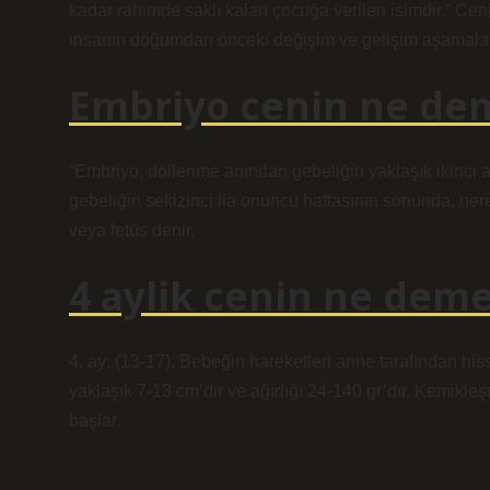
kadar rahimde saklı kalan çocuğa verilen isimdir.” Cen
insanın doğumdan önceki değişim ve gelişim aşamaları
Embriyo cenin ne de
“Embriyo, döllenme anından gebeliğin yaklaşık ikinci ay
gebeliğin sekizinci ila onuncu haftasının sonunda, n
veya fetüs denir.
4 aylik cenin ne dem
4. ay: (13-17). Bebeğin hareketleri anne tarafından hi
yaklaşık 7-13 cm’dir ve ağırlığı 24-140 gr’dır. Kemik
başlar.