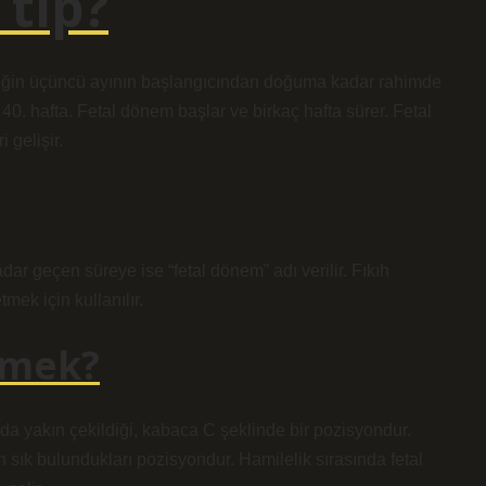
tıp?
beliğin üçüncü ayının başlangıcından doğuma kadar rahimde
 40. hafta. Fetal dönem başlar ve birkaç hafta sürer. Fetal
gelişir.
ar geçen süreye ise “fetal dönem” adı verilir. Fıkıh
mek için kullanılır.
emek?
da yakın çekildiği, kabaca C şeklinde bir pozisyondur.
n sık bulundukları pozisyondur. Hamilelik sırasında fetal