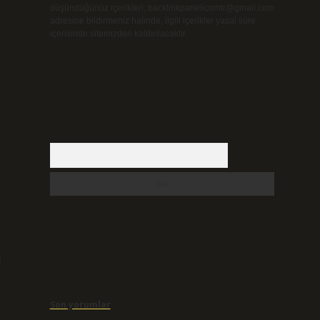
düşündüğünüz içerikleri,
backlinkpanelicomtr@gmail.com
adresine bildirmeniz halinde, ilgili içerikler yasal süre
içerisinde sitemizden kaldırılacaktır.
Arama
i
Son yorumlar