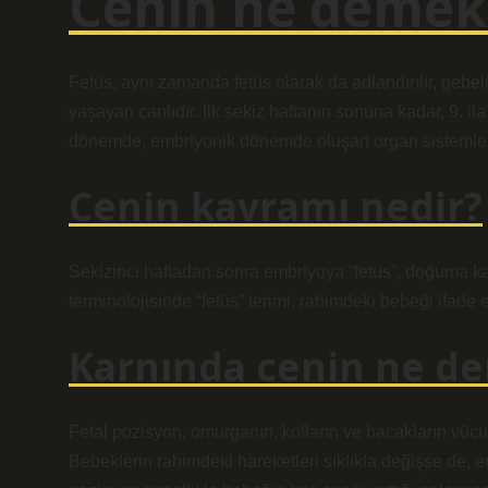
Cenin ne demek 
Fetüs, aynı zamanda fetüs olarak da adlandırılır, ge
yaşayan canlıdır. İlk sekiz haftanın sonuna kadar, 9. ila
dönemde, embriyonik dönemde oluşan organ sistemleri 
Cenin kavramı nedir?
Sekizinci haftadan sonra embriyoya “fetüs”, doğuma kad
terminolojisinde “fetüs” terimi, rahimdeki bebeği ifade et
Karnında cenin ne d
Fetal pozisyon, omurganın, kolların ve bacakların vücu
Bebeklerin rahimdeki hareketleri sıklıkla değişse de, e