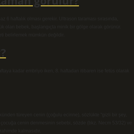
zaman görülür?
z 6 haftalık olması gerekir. Ultrason taraması sırasında,
ük olan bebek, başlangıçta minik bir gölge olarak görünür.
eti belirlemek mümkün değildir.
k?
taya kadar embriyo iken, 8. haftadan itibaren ise fetüs olarak
nden türeyen cenin (çoğulu ecinne), sözlükte “gizli bir şey,
ki çocuğa cenin denmesinin sebebi, sözde (bkz. Necm 53/32) ve
 rahimde kalmasıdır.