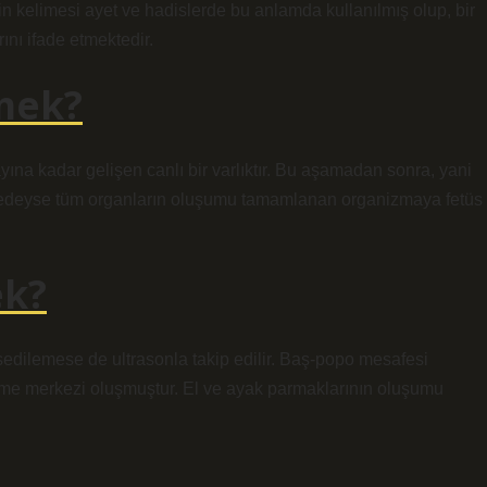
in kelimesi ayet ve hadislerde bu anlamda kullanılmış olup, bir
nı ifade etmektedir.
mek?
ına kadar gelişen canlı bir varlıktır. Bu aşamadan sonra, yani
eredeyse tüm organların oluşumu tamamlanan organizmaya fetüs
ek?
ssedilemese de ultrasonla takip edilir. Baş-popo mesafesi
leşme merkezi oluşmuştur. El ve ayak parmaklarının oluşumu