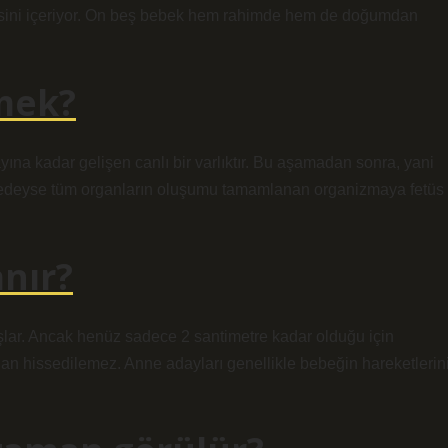
mesini içeriyor. On beş bebek hem rahimde hem de doğumdan
mek?
ına kadar gelişen canlı bir varlıktır. Bu aşamadan sonra, yani
eredeyse tüm organların oluşumu tamamlanan organizmaya fetüs
nır?
şlar. Ancak henüz sadece 2 santimetre kadar olduğu için
ndan hissedilemez. Anne adayları genellikle bebeğin hareketlerin