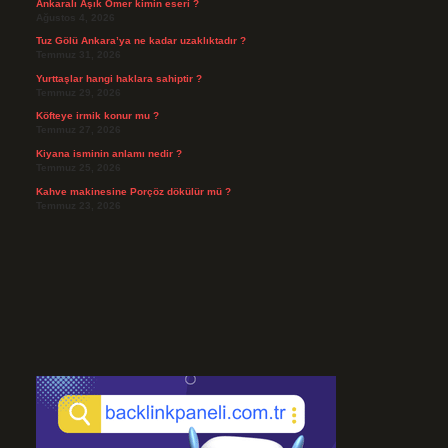
Ankaralı Âşık Ömer kimin eseri ?
Ağustos 4, 2026
Tuz Gölü Ankara’ya ne kadar uzaklıktadır ?
Temmuz 31, 2026
Yurttaşlar hangi haklara sahiptir ?
Temmuz 29, 2026
Köfteye irmik konur mu ?
Temmuz 27, 2026
Kiyana isminin anlamı nedir ?
Temmuz 25, 2026
Kahve makinesine Porçöz dökülür mü ?
Temmuz 23, 2026