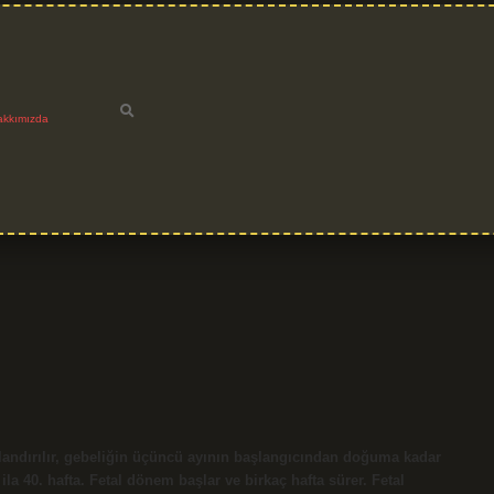
akkımızda
landırılır, gebeliğin üçüncü ayının başlangıcından doğuma kadar
ila 40. hafta. Fetal dönem başlar ve birkaç hafta sürer. Fetal