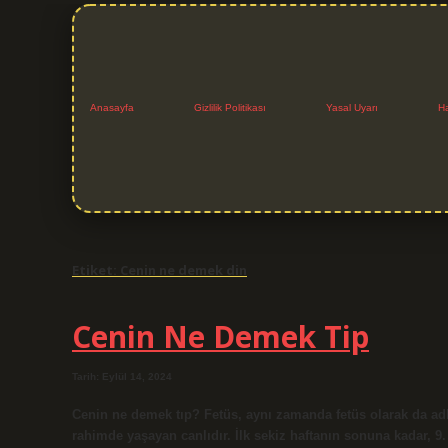
Anasayfa
Gizlilik Politikası
Yasal Uyarı
H
Etiket:
Cenin ne demek din
Cenin Ne Demek Tip
Tarih: Eylül 14, 2024
Cenin ne demek tıp? Fetüs, aynı zamanda fetüs olarak da ad
rahimde yaşayan canlıdır. İlk sekiz haftanın sonuna kadar, 9. 