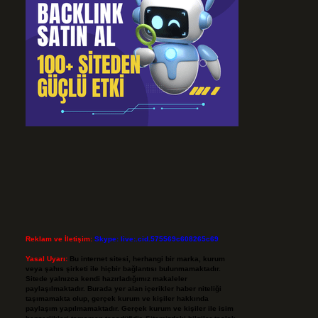
Reklam ve İletişim:
Skype: live:.cid.575569c608265c69
Yasal Uyarı:
Bu internet sitesi, herhangi bir marka, kurum
veya şahıs şirketi ile hiçbir bağlantısı bulunmamaktadır.
Sitede yalnızca kendi hazırladığımız makaleler
paylaşılmaktadır. Burada yer alan içerikler haber niteliği
taşımamakta olup, gerçek kurum ve kişiler hakkında
paylaşım yapılmamaktadır. Gerçek kurum ve kişiler ile isim