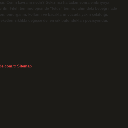
ir. Cenin kavramı nedir? Sekizinci haftadan sonra embriyoya
ilir. Fıkıh terminolojisinde “fetüs” terimi, rahimdeki bebeği ifade
on, omurganın, kolların ve bacakların vücuda yakın çekildiği,
ketleri sıklıkla değişse de, en sık bulundukları pozisyondur.
kde.com.tr
Sitemap