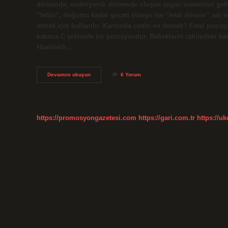
dönemde, embriyonik dönemde oluşan organ sistemleri geliş
“fetüs”, doğuma kadar geçen süreye ise “fetal dönem” adı ver
etmek için kullanılır. Karnında cenin ne demek? Fetal pozisy
kabaca C şeklinde bir pozisyondur. Bebeklerin rahimdeki hare
Hamilelik…
Cenin
Devamını okuyun
6 Yorum
Ne
Demek
Tip
https://promosyongazetesi.com
https://gari.com.tr
https://u