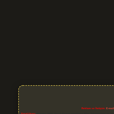
Reklam ve İletişim:
E-mai
Yasal Uyarı:
Sitemiz, 5651 Sayılı Kanun gereğince Bilgi Teknolojileri ve İl