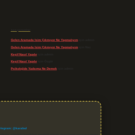
Son yorumlar
Gelen Aramada Isim Çıkmıyor Ne Yapmalıyım
için
admin
Gelen Aramada Isim Çıkmıyor Ne Yapmalıyım
için
Naz
Keşif Nasıl Yapılır
için
admin
Keşif Nasıl Yapılır
için
Özgür
Psikolojide Yadsıma Ne Demek
için
admin
elegram: @karabul
denle, sitedeki içerikleri proaktif olarak denetleme veya araştırma