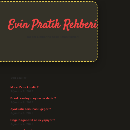
Evin Pratik Rehberi
Yaşam alanlarına neşe katan fikirler!
Sidebar
grand opera bet giriş
Son Yazılar
Murat Zaim kimdir ?
Ağustos 8, 2026
Erkek kardeşin eşine ne denir ?
Ağustos 6, 2026
Ayakkabı acısı nasıl geçer ?
Ağustos 5, 2026
Bilge Kağan Etil ne iş yapıyor ?
Ağustos 4, 2026