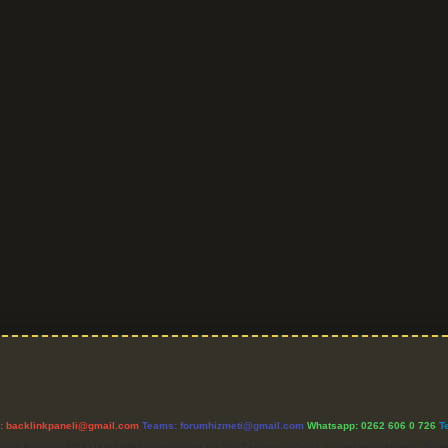
l:
backlinkpaneli@gmail.com
Teams:
forumhizmeti@gmail.com
Whatsapp: 0262 606 0 726
T
etişim Kurumu (BTK) tarafından onaylanmış bir Yer Sağlayıcı olarak hizmet vermektedir. Bu ne