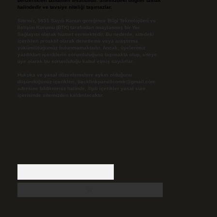
benzerlikleri tamamen tesadüfidir. Sitemizdeki bilgiler taslak
halindedir ve tavsiye niteliği taşımazlar.
Sitemiz, 5651 Sayılı Kanun gereğince Bilgi Teknolojileri ve
İletişim Kurumu (BTK) tarafından onaylanmış bir Yer
Sağlayıcı olarak hizmet vermektedir. Bu nedenle, sitedeki
içerikleri proaktif olarak denetleme veya araştırma
yükümlülüğümüz bulunmamaktadır. Ancak, üyelerimiz
yazdıkları içeriklerin sorumluluğunu taşımakta olup, siteye
üye olarak bu sorumluluğu kabul etmiş sayılırlar.
Hukuka ve yasal düzenlemelere aykırı olduğunu
düşündüğünüz içerikleri,
backlinkpanelicomtr@gmail.com
adresine bildirmeniz halinde, ilgili içerikler yasal süre
içerisinde sitemizden kaldırılacaktır.
Arama