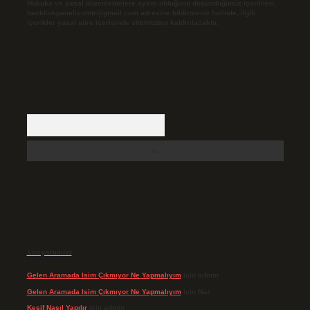
Hukuka ve yasal düzenlemelere aykırı olduğunu düşündüğünüz içerikleri,
backlinkpanelicomtr@gmail.com
adresine bildirmeniz halinde, ilgili
içerikler yasal süre içerisinde sitemizden kaldırılacaktır.
Arama
Son yorumlar
Gelen Aramada Isim Çıkmıyor Ne Yapmalıyım
için
admin
Gelen Aramada Isim Çıkmıyor Ne Yapmalıyım
için
Naz
Keşif Nasıl Yapılır
için
admin