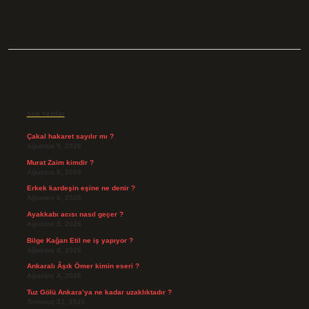
Sidebar
Son Yazılar
Çakal hakaret sayılır mı ?
Ağustos 9, 2026
Murat Zaim kimdir ?
Ağustos 8, 2026
Erkek kardeşin eşine ne denir ?
Ağustos 6, 2026
Ayakkabı acısı nasıl geçer ?
Ağustos 5, 2026
Bilge Kağan Etil ne iş yapıyor ?
Ağustos 4, 2026
Ankaralı Âşık Ömer kimin eseri ?
Ağustos 4, 2026
Tuz Gölü Ankara’ya ne kadar uzaklıktadır ?
Temmuz 31, 2026