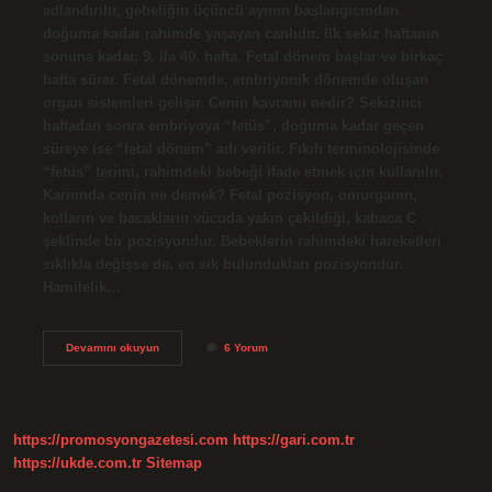
adlandırılır, gebeliğin üçüncü ayının başlangıcından
doğuma kadar rahimde yaşayan canlıdır. İlk sekiz haftanın
sonuna kadar, 9. ila 40. hafta. Fetal dönem başlar ve birkaç
hafta sürer. Fetal dönemde, embriyonik dönemde oluşan
organ sistemleri gelişir. Cenin kavramı nedir? Sekizinci
haftadan sonra embriyoya “fetüs”, doğuma kadar geçen
süreye ise “fetal dönem” adı verilir. Fıkıh terminolojisinde
“fetüs” terimi, rahimdeki bebeği ifade etmek için kullanılır.
Karnında cenin ne demek? Fetal pozisyon, omurganın,
kolların ve bacakların vücuda yakın çekildiği, kabaca C
şeklinde bir pozisyondur. Bebeklerin rahimdeki hareketleri
sıklıkla değişse de, en sık bulundukları pozisyondur.
Hamilelik…
Cenin
Devamını okuyun
6 Yorum
Ne
Demek
Tip
https://promosyongazetesi.com
https://gari.com.tr
https://ukde.com.tr
Sitemap