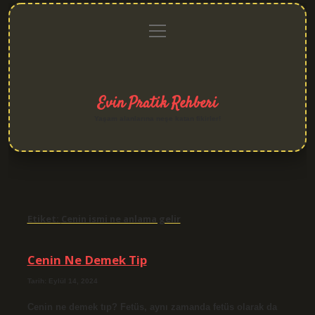
menüyü
Anasayfa
Gizlilik
Yasal
Hakkımızda
aç
Politikası
Uyarı
Evin Pratik Rehberi
Yaşam alanlarına neşe katan fikirler!
Etiket:
Cenin ismi ne anlama gelir
Cenin Ne Demek Tip
Tarih: Eylül 14, 2024
Cenin ne demek tıp? Fetüs, aynı zamanda fetüs olarak da