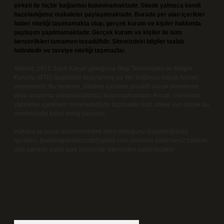
şirketi ile hiçbir bağlantısı bulunmamaktadır. Sitede yalnızca kendi
hazırladığımız makaleler paylaşılmaktadır. Burada yer alan içerikler
haber niteliği taşımamakta olup, gerçek kurum ve kişiler hakkında
paylaşım yapılmamaktadır. Gerçek kurum ve kişiler ile isim
benzerlikleri tamamen tesadüfidir. Sitemizdeki bilgiler taslak
halindedir ve tavsiye niteliği taşımazlar.
Sitemiz, 5651 Sayılı Kanun gereğince Bilgi Teknolojileri ve İletişim
Kurumu (BTK) tarafından onaylanmış bir Yer Sağlayıcı olarak hizmet
vermektedir. Bu nedenle, sitedeki içerikleri proaktif olarak denetleme
veya araştırma yükümlülüğümüz bulunmamaktadır. Ancak, üyelerimiz
yazdıkları içeriklerin sorumluluğunu taşımakta olup, siteye üye olarak bu
sorumluluğu kabul etmiş sayılırlar.
Hukuka ve yasal düzenlemelere aykırı olduğunu düşündüğünüz
içerikleri,
backlinkpanelicomtr@gmail.com
adresine bildirmeniz halinde,
ilgili içerikler yasal süre içerisinde sitemizden kaldırılacaktır.