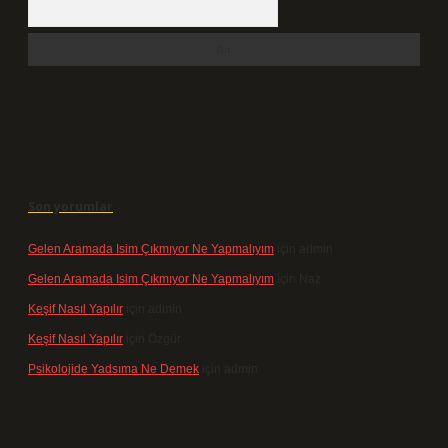
Arama
Son yorumlar
Gelen Aramada Isim Çıkmıyor Ne Yapmalıyım
için
admin
Gelen Aramada Isim Çıkmıyor Ne Yapmalıyım
için
Naz
Keşif Nasıl Yapılır
için
admin
Keşif Nasıl Yapılır
için
Özgür
Psikolojide Yadsıma Ne Demek
için
admin