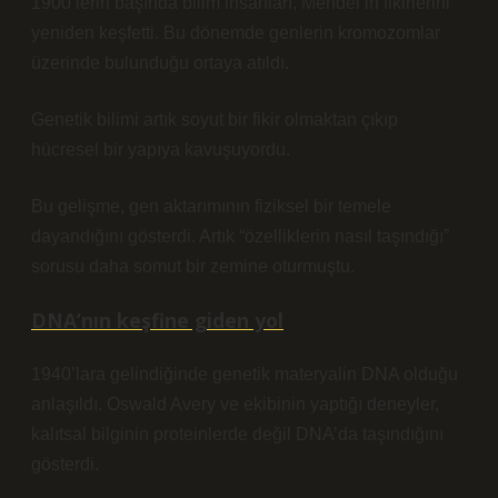
1900’lerin başında bilim insanları, Mendel’in fikirlerini
yeniden keşfetti. Bu dönemde genlerin kromozomlar
üzerinde bulunduğu ortaya atıldı.
Genetik bilimi artık soyut bir fikir olmaktan çıkıp
hücresel bir yapıya kavuşuyordu
.
Bu gelişme, gen aktarımının fiziksel bir temele
dayandığını gösterdi. Artık “özelliklerin nasıl taşındığı”
sorusu daha somut bir zemine oturmuştu.
DNA’nın keşfine giden yol
1940’lara gelindiğinde genetik materyalin DNA olduğu
anlaşıldı. Oswald Avery ve ekibinin yaptığı deneyler,
kalıtsal bilginin proteinlerde değil DNA’da taşındığını
gösterdi.