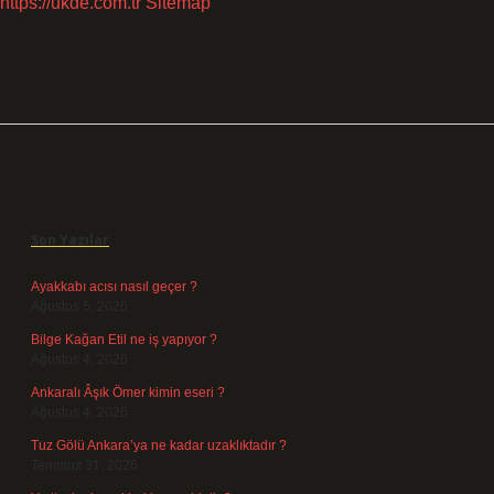
https://ukde.com.tr
Sitemap
Sidebar
Son Yazılar
Ayakkabı acısı nasıl geçer ?
Ağustos 5, 2026
Bilge Kağan Etil ne iş yapıyor ?
Ağustos 4, 2026
Ankaralı Âşık Ömer kimin eseri ?
Ağustos 4, 2026
Tuz Gölü Ankara’ya ne kadar uzaklıktadır ?
Temmuz 31, 2026