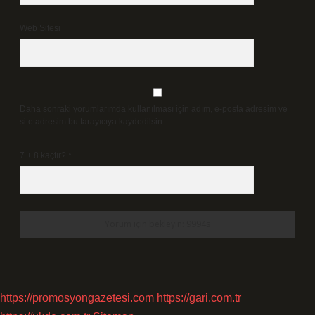
Web Sitesi
Daha sonraki yorumlarımda kullanılması için adım, e-posta adresim ve
site adresim bu tarayıcıya kaydedilsin.
7 + 8 kaçtır?
*
https://promosyongazetesi.com
https://gari.com.tr