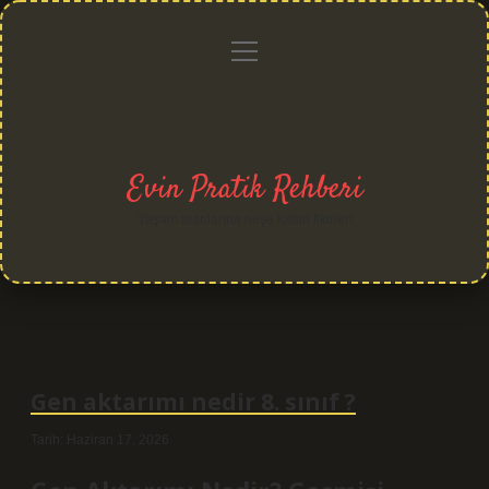
menüyü
Anasayfa
Gizlilik
Yasal
Hakkımızda
aç
Politikası
Uyarı
Evin Pratik Rehberi
Yaşam alanlarına neşe katan fikirler!
Gen aktarımı nedir 8. sınıf ?
Tarih: Haziran 17, 2026