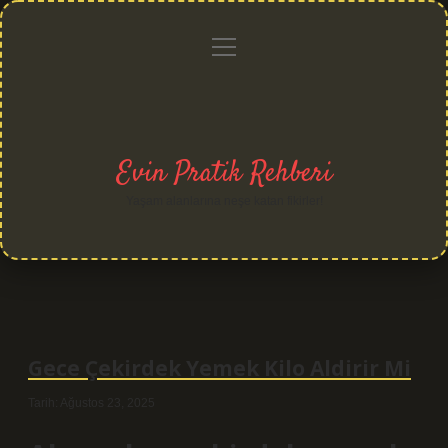
menüyü
Anasayfa
Gizlilik
Yasal
Hakkımızda
aç
Politikası
Uyarı
Evin Pratik Rehberi
Yaşam alanlarına neşe katan fikirler!
Gece Çekirdek Yemek Kilo Aldirir Mi
Tarih: Ağustos 23, 2025