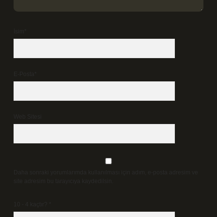
İsim*
E-Posta*
Web Sitesi
Daha sonraki yorumlarımda kullanılması için adım, e-posta adresim ve
site adresim bu tarayıcıya kaydedilsin.
10 - 4 kaçtır?
*