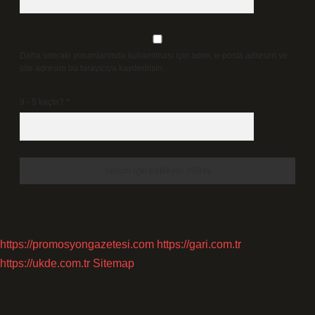
Daha sonraki yorumlarımda kullanılması için adım, e-posta adresim ve
site adresim bu tarayıcıya kaydedilsin.
9 - 5 kaçtır?
*
https://promosyongazetesi.com
https://gari.com.tr
https://ukde.com.tr
Sitemap