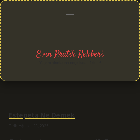
menüyü
Anasayfa
Gizlilik
Yasal
Hakkımızda
aç
Politikası
Uyarı
Evin Pratik Rehberi
Yaşam alanlarına neşe katan fikirler!
Estepeta Ne Demek
Tarih: Ağustos 23, 2025