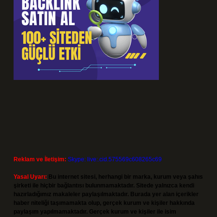
Reklam ve İletişim:
Skype: live:.cid.575569c608265c69
Yasal Uyarı:
Bu internet sitesi, herhangi bir marka, kurum veya şahıs
şirketi ile hiçbir bağlantısı bulunmamaktadır. Sitede yalnızca kendi
hazırladığımız makaleler paylaşılmaktadır. Burada yer alan içerikler
haber niteliği taşımamakta olup, gerçek kurum ve kişiler hakkında
paylaşım yapılmamaktadır. Gerçek kurum ve kişiler ile isim