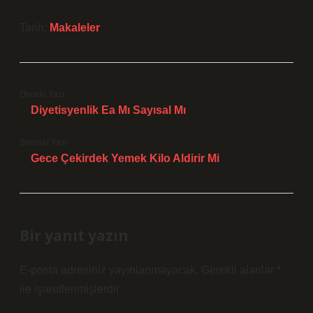
Tarih:
Makaleler
Önceki Yazı
Diyetisyenlik Ea Mı Sayısal Mı
Sonraki Yazı
Gece Çekirdek Yemek Kilo Aldirir Mi
Bir yanıt yazın
E-posta adresiniz yayınlanmayacak.
Gerekli alanlar
*
ile işaretlenmişlerdir