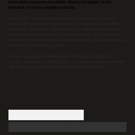
benzerlikleri tamamen tesadüfidir. Sitemizdeki bilgiler taslak
halindedir ve tavsiye niteliği taşımazlar.
Sitemiz, 5651 Sayılı Kanun gereğince Bilgi Teknolojileri ve İletişim
Kurumu (BTK) tarafından onaylanmış bir Yer Sağlayıcı olarak hizmet
vermektedir. Bu nedenle, sitedeki içerikleri proaktif olarak denetleme
veya araştırma yükümlülüğümüz bulunmamaktadır. Ancak, üyelerimiz
yazdıkları içeriklerin sorumluluğunu taşımakta olup, siteye üye olarak bu
sorumluluğu kabul etmiş sayılırlar.
Hukuka ve yasal düzenlemelere aykırı olduğunu düşündüğünüz
içerikleri,
backlinkpanelicomtr@gmail.com
adresine bildirmeniz halinde,
ilgili içerikler yasal süre içerisinde sitemizden kaldırılacaktır.
Arama