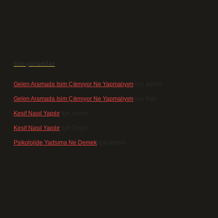
Son yorumlar
Gelen Aramada Isim Çıkmıyor Ne Yapmalıyım
için
admin
Gelen Aramada Isim Çıkmıyor Ne Yapmalıyım
için
Naz
Keşif Nasıl Yapılır
için
admin
Keşif Nasıl Yapılır
için
Özgür
Psikolojide Yadsıma Ne Demek
için
admin