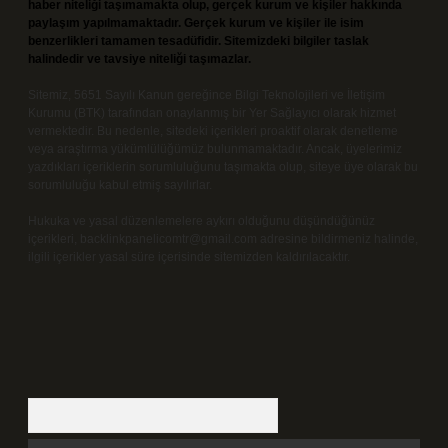
haber niteliği taşımamakta olup, gerçek kurum ve kişiler hakkında
paylaşım yapılmamaktadır. Gerçek kurum ve kişiler ile isim
benzerlikleri tamamen tesadüfidir. Sitemizdeki bilgiler taslak
halindedir ve tavsiye niteliği taşımazlar.
Sitemiz, 5651 Sayılı Kanun gereğince Bilgi Teknolojileri ve İletişim
Kurumu (BTK) tarafından onaylanmış bir Yer Sağlayıcı olarak hizmet
vermektedir. Bu nedenle, sitedeki içerikleri proaktif olarak denetleme
veya araştırma yükümlülüğümüz bulunmamaktadır. Ancak, üyelerimiz
yazdıkları içeriklerin sorumluluğunu taşımakta olup, siteye üye olarak bu
sorumluluğu kabul etmiş sayılırlar.
Hukuka ve yasal düzenlemelere aykırı olduğunu düşündüğünüz
içerikleri,
backlinkpanelicomtr@gmail.com
adresine bildirmeniz halinde,
ilgili içerikler yasal süre içerisinde sitemizden kaldırılacaktır.
Arama