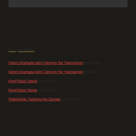
Son yorumlar
Gelen Aramada Isim Çıkmıyor Ne Yapmalıyım
için
admin
Gelen Aramada Isim Çıkmıyor Ne Yapmalıyım
için
Naz
Keşif Nasıl Yapılır
için
admin
Keşif Nasıl Yapılır
için
Özgür
Psikolojide Yadsıma Ne Demek
için
admin