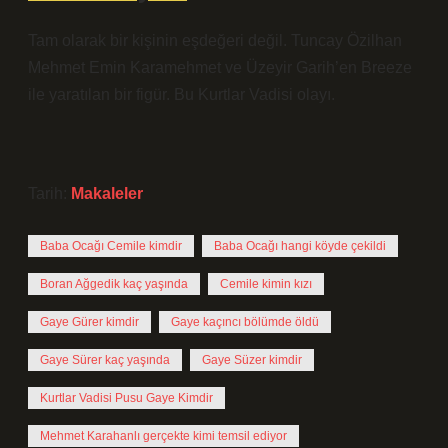
Tam olarak bir kişinin eşdeğeri değil. Tuncay Özilhan
Mehmet Emin Karamehmet ve Üzeyir Garih’en Breeze
ile yaratılan bir figür. Bu Kurtlar Vadisi olayı.
Tarih:
Makaleler
Baba Ocağı Cemile kimdir
Baba Ocağı hangi köyde çekildi
Boran Ağgedik kaç yaşında
Cemile kimin kızı
Gaye Gürer kimdir
Gaye kaçıncı bölümde öldü
Gaye Sürer kaç yaşında
Gaye Süzer kimdir
Kurtlar Vadisi Pusu Gaye Kimdir
Mehmet Karahanlı gerçekte kimi temsil ediyor