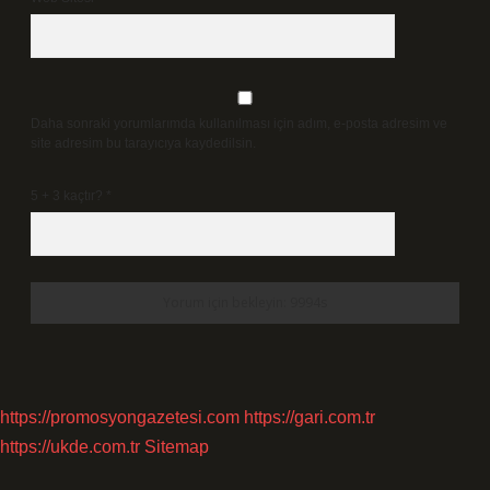
Daha sonraki yorumlarımda kullanılması için adım, e-posta adresim ve
site adresim bu tarayıcıya kaydedilsin.
5 + 3 kaçtır?
*
https://promosyongazetesi.com
https://gari.com.tr
https://ukde.com.tr
Sitemap