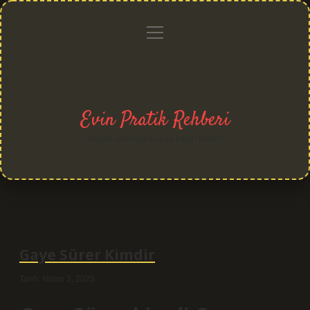
menüyü
Anasayfa
Gizlilik
Yasal
Hakkımızda
aç
Politikası
Uyarı
Evin Pratik Rehberi
Yaşam alanlarına neşe katan fikirler!
Gaye Sürer Kimdir
Tarih: Nisan 3, 2025