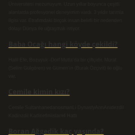
Üniversitesi mezunuyum. Uzun yıllar boyunca çeşitli
alanlarda profesyonel deneyimim vardı. 3 yıldır tarımla
ilgisi var. Etrafımdaki birçok insan belirli bir nedenden
dolayı Dünya ile uğraşmak istiyor.
Baba Ocağı hangi köyde çekildi?
Halil Efe, Bozuyuk -Dorf Mutla’da bir çiftçidir. Murat
(Selim Gülgören) ve Gümen’in (Burak Özçivit) iki oğlu
var.
Cemile kimin kızı?
Cemile SultanhanedanosmanLi DynastyAnnAnidezdil
Kadinzdil Kadinefiniislam4 Hattı
Boran Ağgedik kaç yaşında?