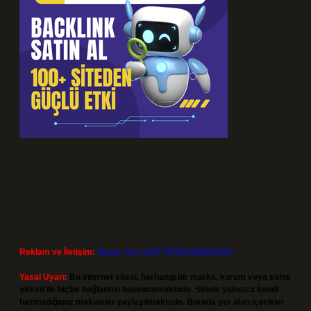
Reklam ve İletişim:
Skype: live:.cid.575569c608265c69
Yasal Uyarı:
Bu internet sitesi, herhangi bir marka, kurum veya şahıs
şirketi ile hiçbir bağlantısı bulunmamaktadır. Sitede yalnızca kendi
hazırladığımız makaleler paylaşılmaktadır. Burada yer alan içerikler