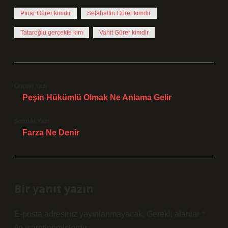
Pınar Gürer kimdir
Selahattin Gürer kimdir
Tataroğlu gerçekte kim
Vahit Gürer kimdir
Önceki Yazı
Peşin Hükümlü Olmak Ne Anlama Gelir
Sonraki Yazı
Farza Ne Denir
Bir yanıt yazın
E-posta adresiniz yayınlanmayacak.
Gerekli alanlar
*
ile işaretlenmişlerdir