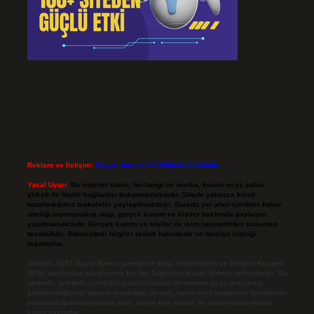
Reklam ve İletişim:
Skype: live:.cid.575569c608265c69
Yasal Uyarı:
Bu internet sitesi, herhangi bir marka, kurum veya şahıs
şirketi ile hiçbir bağlantısı bulunmamaktadır. Sitede yalnızca kendi
hazırladığımız makaleler paylaşılmaktadır. Burada yer alan içerikler haber
niteliği taşımamakta olup, gerçek kurum ve kişiler hakkında paylaşım
yapılmamaktadır. Gerçek kurum ve kişiler ile isim benzerlikleri tamamen
tesadüfidir. Sitemizdeki bilgiler taslak halindedir ve tavsiye niteliği
taşımazlar.
Sitemiz, 5651 Sayılı Kanun gereğince Bilgi Teknolojileri ve İletişim Kurumu
(BTK) tarafından onaylanmış bir Yer Sağlayıcı olarak hizmet vermektedir. Bu
nedenle, sitedeki içerikleri proaktif olarak denetleme veya araştırma
yükümlülüğümüz bulunmamaktadır. Ancak, üyelerimiz yazdıkları içeriklerin
sorumluluğunu taşımakta olup, siteye üye olarak bu sorumluluğu kabul
etmiş sayılırlar.