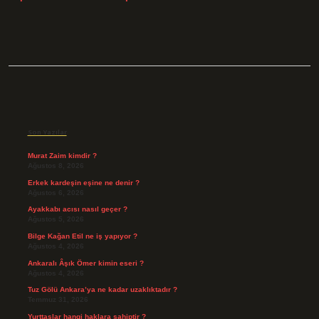
Sidebar
Son Yazılar
Murat Zaim kimdir ?
Ağustos 8, 2026
Erkek kardeşin eşine ne denir ?
Ağustos 6, 2026
Ayakkabı acısı nasıl geçer ?
Ağustos 5, 2026
Bilge Kağan Etil ne iş yapıyor ?
Ağustos 4, 2026
Ankaralı Âşık Ömer kimin eseri ?
Ağustos 4, 2026
Tuz Gölü Ankara’ya ne kadar uzaklıktadır ?
Temmuz 31, 2026
Yurttaşlar hangi haklara sahiptir ?