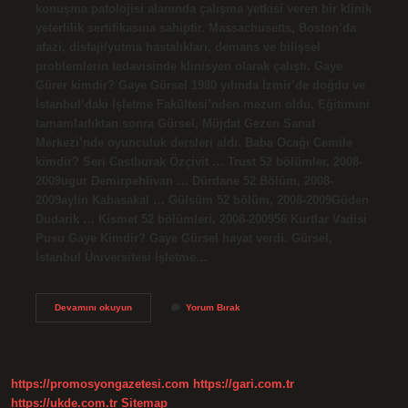
konuşma patolojisi alanında çalışma yetkisi veren bir klinik
yeterlilik sertifikasına sahiptir. Massachusetts, Boston’da
afazi, disfaji/yutma hastalıkları, demans ve bilişsel
problemlerin tedavisinde klinisyen olarak çalıştı. Gaye
Gürer kimdir? Gaye Gürsel 1980 yılında İzmir’de doğdu ve
İstanbul’daki İşletme Fakültesi’nden mezun oldu. Eğitimini
tamamladıktan sonra Gürsel, Müjdat Gezen Sanat
Merkezi’nde oyunculuk dersleri aldı. Baba Ocağı Cemile
kimdir? Seri Castburak Özçivit … Trust 52 bölümler, 2008-
2009ugur Demirpehlivan … Dürdane 52 Bölüm, 2008-
2009aylin Kabasakal … Gülsüm 52 bölüm, 2008-2009Güden
Dudarik … Kismet 52 bölümleri, 2008-200956 Kurtlar Vadisi
Pusu Gaye Kimdir? Gaye Gürsel hayat verdi. Gürsel,
İstanbul Üniversitesi İşletme…
Gaye
Devamını okuyun
Yorum Bırak
Sürer
Kimdir
https://promosyongazetesi.com
https://gari.com.tr
https://ukde.com.tr
Sitemap