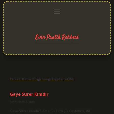
menüyü
Anasayfa
Gizlilik
Yasal
Hakkımızda
aç
Politikası
Uyarı
Evin Pratik Rehberi
Yaşam alanlarına neşe katan fikirler!
Etiket:
Baba Ocağı hangi köyde çekildi
Gaye Sürer Kimdir
Tarih: Nisan 3, 2025
Gaye Süzer kimdir? Amerika Birleşik Devletleri, dil