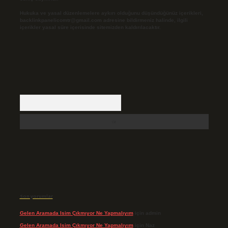
Hukuka ve yasal düzenlemelere aykırı olduğunu düşündüğünüz içerikleri,
backlinkpanelicomtr@gmail.com
adresine bildirmeniz halinde, ilgili
içerikler yasal süre içerisinde sitemizden kaldırılacaktır.
Arama
Son yorumlar
Gelen Aramada Isim Çıkmıyor Ne Yapmalıyım
için
admin
Gelen Aramada Isim Çıkmıyor Ne Yapmalıyım
için
Naz