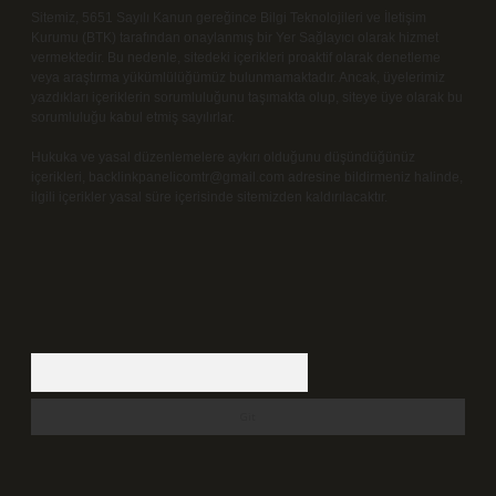
Sitemiz, 5651 Sayılı Kanun gereğince Bilgi Teknolojileri ve İletişim
Kurumu (BTK) tarafından onaylanmış bir Yer Sağlayıcı olarak hizmet
vermektedir. Bu nedenle, sitedeki içerikleri proaktif olarak denetleme
veya araştırma yükümlülüğümüz bulunmamaktadır. Ancak, üyelerimiz
yazdıkları içeriklerin sorumluluğunu taşımakta olup, siteye üye olarak bu
sorumluluğu kabul etmiş sayılırlar.
Hukuka ve yasal düzenlemelere aykırı olduğunu düşündüğünüz
içerikleri,
backlinkpanelicomtr@gmail.com
adresine bildirmeniz halinde,
ilgili içerikler yasal süre içerisinde sitemizden kaldırılacaktır.
Arama