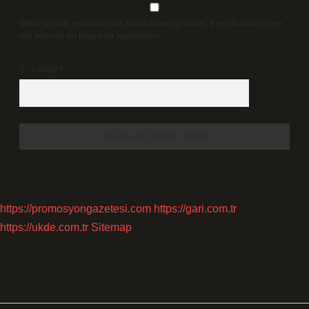
Daha sonraki yorumlarımda kullanılması için adım, e-posta adresim ve
site adresim bu tarayıcıya kaydedilsin.
9 - 5 kaçtır?
*
https://promosyongazetesi.com
https://gari.com.tr
https://ukde.com.tr
Sitemap