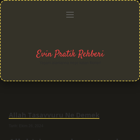
menüyü
Anasayfa
Gizlilik
Yasal
Hakkımızda
aç
Politikası
Uyarı
Evin Pratik Rehberi
Yaşam alanlarına neşe katan fikirler!
Allah Tasavvuru Ne Demek
Tarih: Ekim 26, 2024