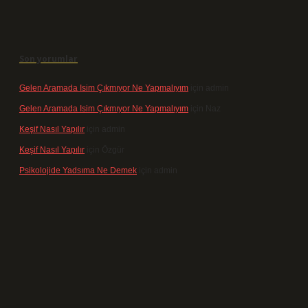
Son yorumlar
Gelen Aramada Isim Çıkmıyor Ne Yapmalıyım
için
admin
Gelen Aramada Isim Çıkmıyor Ne Yapmalıyım
için
Naz
Keşif Nasıl Yapılır
için
admin
Keşif Nasıl Yapılır
için
Özgür
Psikolojide Yadsıma Ne Demek
için
admin