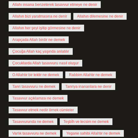
Allahı insana benzeterek tasavvur etmeye ne denir
Allahın bizi yaratmasına ne denir
Allahın dilemesine ne denir
Allahın her şeyi işitip görmesine ne denir
Arapçada Allah birdir ne demek
Çocuğa Allah kaç yaşında anlatılır
Çocuklarda Allah tasavvuru nasıl oluşur
O Allahtır bir tektir ne demek
Rabbim Allahtır ne demek
Tanri tasavvuru ne demek
Tanriya inananlara ne denir
Tasavvur açıklaması ne demek
Tasavvur etmek nedir örnek cümleler
Tasavvurunda ne demek
Teşbîh ve tecsim ne demek
Varlık tasavvuru ne demek
Yegane sahibi Allahtır ne demek