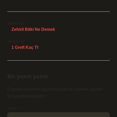
Önceki Yazı
Zehirli Bitki Ne Demek
Sonraki Yazı
1 Greft Kaç Tl
Bir yanıt yazın
E-posta adresiniz yayınlanmayacak.
Gerekli alanlar
*
ile işaretlenmişlerdir
Yorum