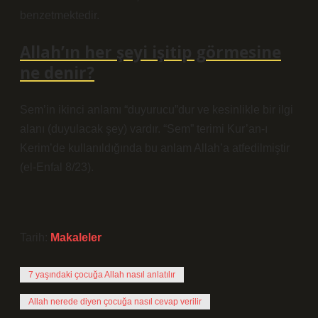
benzetmektedir.
Allah’ın her şeyi işitip görmesine
ne denir?
Sem’in ikinci anlamı “duyurucu”dur ve kesinlikle bir ilgi
alanı (duyulacak şey) vardır. “Sem” terimi Kur’an-ı
Kerim’de kullanıldığında bu anlam Allah’a atfedilmiştir
(el-Enfal 8/23).
Tarih:
Makaleler
7 yaşındaki çocuğa Allah nasıl anlatılır
Allah nerede diyen çocuğa nasıl cevap verilir