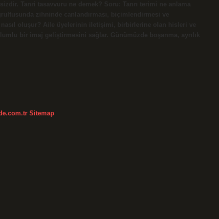
rsizdir. Tanri tasavvuru ne demek? Soru: Tanrı terimi ne anlama
 doğrultusunda zihninde canlandırması, biçimlendirmesi ve
sıl oluşur? Aile üyelerinin iletişimi, birbirlerine olan hisleri ve
lumlu bir imaj geliştirmesini sağlar. Günümüzde boşanma, ayrılık
kde.com.tr
Sitemap