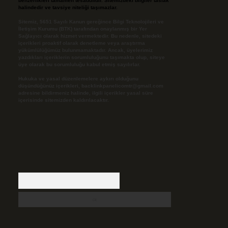
benzerlikleri tamamen tesadüfidir. Sitemizdeki bilgiler taslak
halindedir ve tavsiye niteliği taşımazlar.
Sitemiz, 5651 Sayılı Kanun gereğince Bilgi Teknolojileri ve
İletişim Kurumu (BTK) tarafından onaylanmış bir Yer
Sağlayıcı olarak hizmet vermektedir. Bu nedenle, sitedeki
içerikleri proaktif olarak denetleme veya araştırma
yükümlülüğümüz bulunmamaktadır. Ancak, üyelerimiz
yazdıkları içeriklerin sorumluluğunu taşımakta olup, siteye
üye olarak bu sorumluluğu kabul etmiş sayılırlar.
Hukuka ve yasal düzenlemelere aykırı olduğunu
düşündüğünüz içerikleri,
backlinkpanelicomtr@gmail.com
adresine bildirmeniz halinde, ilgili içerikler yasal süre
içerisinde sitemizden kaldırılacaktır.
Arama