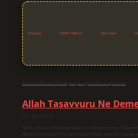
Anasayfa
Gizlilik Politikası
Yasal Uyarı
H
Etiket:
Allah nerede diyen çocuğa nasıl cevap verilir
Allah Tasavvuru Ne Dem
Tarih: Ekim 26, 2024
Allah’ı insana benzeterek tasavvur etmeye ne denir? Benzetme, 
tabiat bakımından O’na benzemesini ifade eden bir kavram olara