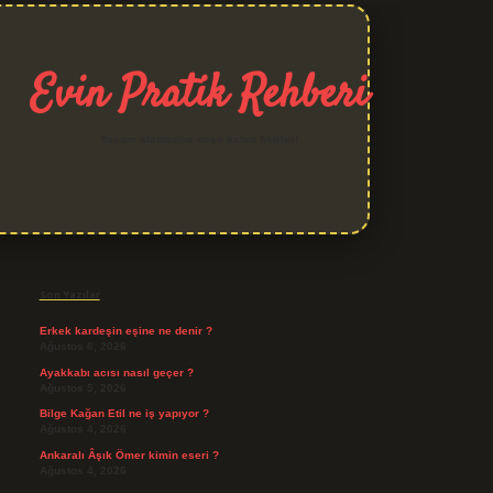
Evin Pratik Rehberi
Yaşam alanlarına neşe katan fikirler!
Sidebar
grand opera bet giriş
Son Yazılar
Erkek kardeşin eşine ne denir ?
Ağustos 6, 2026
Ayakkabı acısı nasıl geçer ?
Ağustos 5, 2026
Bilge Kağan Etil ne iş yapıyor ?
Ağustos 4, 2026
Ankaralı Âşık Ömer kimin eseri ?
Ağustos 4, 2026