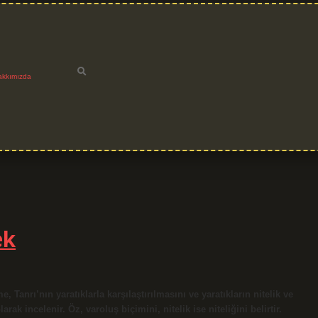
akkımızda
ek
Tanrı’nın yaratıklarla karşılaştırılmasını ve yaratıkların nitelik ve
k incelenir. Öz, varoluş biçimini, nitelik ise niteliğini belirtir.