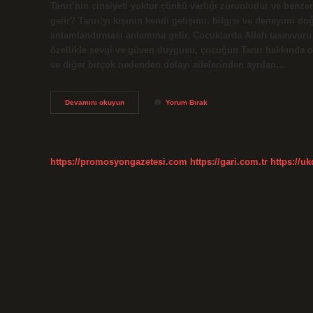
Tanrı’nın cinsiyeti yoktur çünkü varlığı zorunludur ve benze
gelir? Tanrı’yı ​​kişinin kendi gelişimi, bilgisi ve deneyimi
anlamlandırması anlamına gelir. Çocuklarda Allah tasavvuru na
özellikle sevgi ve güven duygusu, çocuğun Tanrı hakkında o
ve diğer birçok nedenden dolayı ailelerinden ayrılan…
Allah
Devamını okuyun
Yorum Bırak
Tasavvuru
Ne
Demek
https://promosyongazetesi.com
https://gari.com.tr
https://u