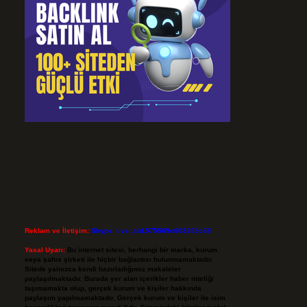
Reklam ve İletişim:
Skype: live:.cid.575569c608265c69
Yasal Uyarı:
Bu internet sitesi, herhangi bir marka, kurum
veya şahıs şirketi ile hiçbir bağlantısı bulunmamaktadır.
Sitede yalnızca kendi hazırladığımız makaleler
paylaşılmaktadır. Burada yer alan içerikler haber niteliği
taşımamakta olup, gerçek kurum ve kişiler hakkında
paylaşım yapılmamaktadır. Gerçek kurum ve kişiler ile isim