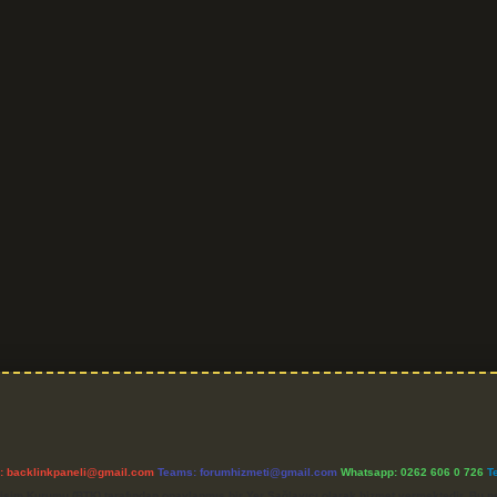
l:
backlinkpaneli@gmail.com
Teams:
forumhizmeti@gmail.com
Whatsapp: 0262 606 0 726
T
etişim Kurumu (BTK) tarafından onaylanmış bir Yer Sağlayıcı olarak hizmet vermektedir. Bu ne