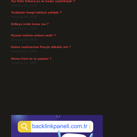
Tuz Gölü Ankara’ya ne kadar uzaklıktadır ?
Temmuz 31, 2026
Yurttaşlar hangi haklara sahiptir ?
Temmuz 29, 2026
Köfteye irmik konur mu ?
Temmuz 27, 2026
Kiyana isminin anlamı nedir ?
Temmuz 25, 2026
Kahve makinesine Porçöz dökülür mü ?
Temmuz 23, 2026
Hansu İrem ne iş yapıyor ?
Temmuz 17, 2026