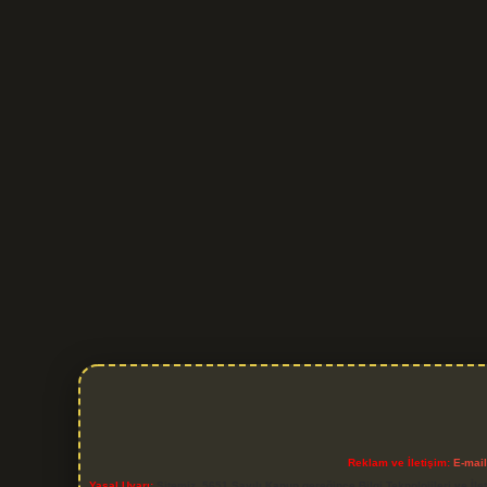
Reklam ve İletişim:
E-mai
Yasal Uyarı:
Sitemiz, 5651 Sayılı Kanun gereğince Bilgi Teknolojileri ve İl