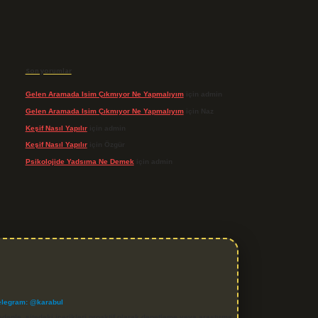
Son yorumlar
Gelen Aramada Isim Çıkmıyor Ne Yapmalıyım
için
admin
Gelen Aramada Isim Çıkmıyor Ne Yapmalıyım
için
Naz
Keşif Nasıl Yapılır
için
admin
Keşif Nasıl Yapılır
için
Özgür
Psikolojide Yadsıma Ne Demek
için
admin
elegram: @karabul
denle, sitedeki içerikleri proaktif olarak denetleme veya araştırma