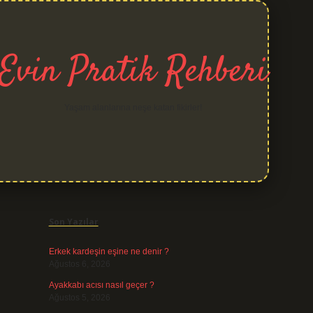
Evin Pratik Rehberi
Yaşam alanlarına neşe katan fikirler!
Sidebar
grand opera be
Son Yazılar
Erkek kardeşin eşine ne denir ?
Ağustos 6, 2026
Ayakkabı acısı nasıl geçer ?
Ağustos 5, 2026