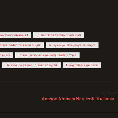
iev hangi ülkeye ait
Ruslar ilk ne zaman ortaya çıktı
Rusya neden bu kadar büyük
Rusya niye Ukraynaya saldırıyor
başladı
Rusya Ukraynada ne kadar ilerledi 2024
Ukrayna ne zaman Rusyadan ayrıldı
Ukraynalılara ne denir
Sonraki Yaz
Anason Aroması Nerelerde Kullanılır