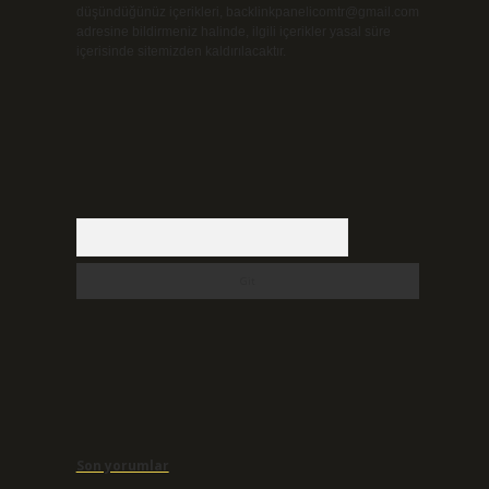
düşündüğünüz içerikleri,
backlinkpanelicomtr@gmail.com
adresine bildirmeniz halinde, ilgili içerikler yasal süre
içerisinde sitemizden kaldırılacaktır.
Arama
Son yorumlar