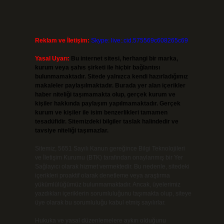
Reklam ve İletişim:
Skype: live:.cid.575569c608265c69
Yasal Uyarı:
Bu internet sitesi, herhangi bir marka,
kurum veya şahıs şirketi ile hiçbir bağlantısı
bulunmamaktadır. Sitede yalnızca kendi hazırladığımız
makaleler paylaşılmaktadır. Burada yer alan içerikler
haber niteliği taşımamakta olup, gerçek kurum ve
kişiler hakkında paylaşım yapılmamaktadır. Gerçek
kurum ve kişiler ile isim benzerlikleri tamamen
tesadüfidir. Sitemizdeki bilgiler taslak halindedir ve
tavsiye niteliği taşımazlar.
Sitemiz, 5651 Sayılı Kanun gereğince Bilgi Teknolojileri
ve İletişim Kurumu (BTK) tarafından onaylanmış bir Yer
Sağlayıcı olarak hizmet vermektedir. Bu nedenle, sitedeki
içerikleri proaktif olarak denetleme veya araştırma
yükümlülüğümüz bulunmamaktadır. Ancak, üyelerimiz
yazdıkları içeriklerin sorumluluğunu taşımakta olup, siteye
üye olarak bu sorumluluğu kabul etmiş sayılırlar.
Hukuka ve yasal düzenlemelere aykırı olduğunu