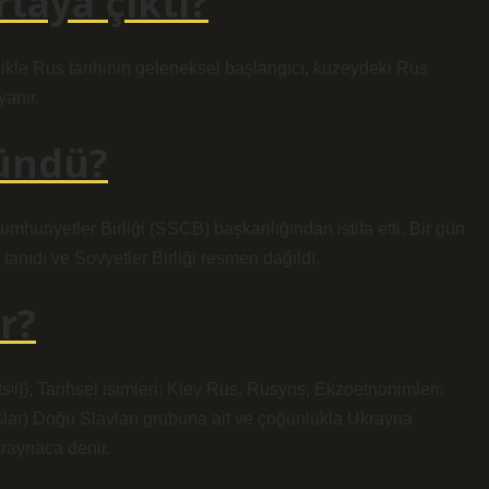
taya çıktı?
llikle Rus tarihinin geleneksel başlangıcı, kuzeydeki Rus
yanır.
lündü?
huriyetler Birliği (SSCB) başkanlığından istifa etti. Bir gün
tanıdı ve Sovyetler Birliği resmen dağıldı.
r?
tsʲi]); Tarihsel isimleri: Kiev Rus, Rusyns, Ekzoetnonimleri:
lar) Doğu Slavları grubuna ait ve çoğunlukla Ukrayna
kraynaca denir.