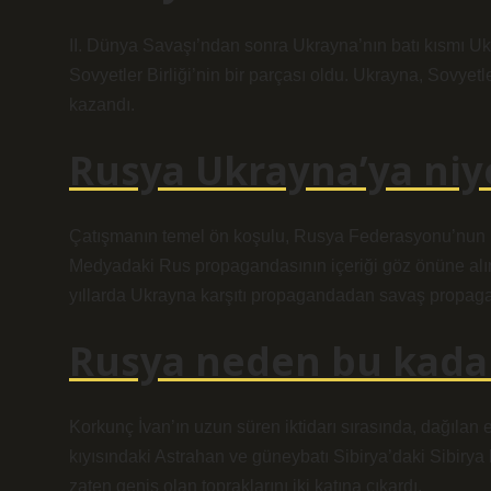
II. Dünya Savaşı’ndan sonra Ukrayna’nın batı kısmı Ukr
Sovyetler Birliği’nin bir parçası oldu. Ukrayna, Sovyet
kazandı.
Rusya Ukrayna’ya niye
Çatışmanın temel ön koşulu, Rusya Federasyonu’nun Uk
Medyadaki Rus propagandasının içeriği göz önüne alı
yıllarda Ukrayna karşıtı propagandadan savaş propag
Rusya neden bu kada
Korkunç İvan’ın uzun süren iktidarı sırasında, dağılan e
kıyısındaki Astrahan ve güneybatı Sibirya’daki Sibirya 
zaten geniş olan topraklarını iki katına çıkardı.