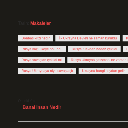
Tarih:
Makaleler
Donbas krizi nedir
İlk Ukrayna Devleti ne zaman kuruldu
K
Rusya kaç ülkeye bölündü
Rusya Kievden neden çekildi
Rusya savaştan çekildi mi
Rusya Ukrayna çatışması ne zaman 
Rusya Ukraynaya niye savaş açtı
Ukrayna hangi soydan gelir
Önceki Yazı
Banal Insan Nedir