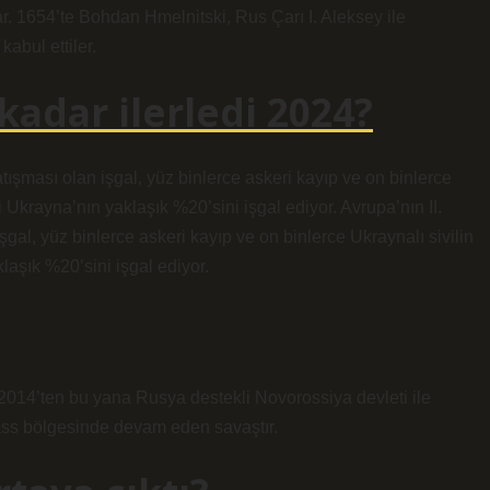
r. 1654’te Bohdan Hmelnitski, Rus Çarı I. Aleksey ile
abul ettiler.
adar ilerledi 2024?
şması olan işgal, yüz binlerce askeri kayıp ve on binlerce
i Ukrayna’nın yaklaşık %20’sini işgal ediyor. Avrupa’nın II.
l, yüz binlerce askeri kayıp ve on binlerce Ukraynalı sivilin
laşık %20’sini işgal ediyor.
14’ten bu yana Rusya destekli Novorossiya devleti ile
ass bölgesinde devam eden savaştır.