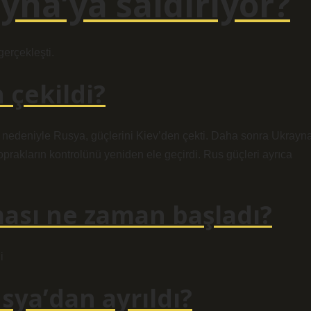
yna’ya saldırıyor?
erçekleşti.
 çekildi?
si nedeniyle Rusya, güçlerini Kiev’den çekti. Daha sonra Ukrayn
oprakların kontrolünü yeniden ele geçirdi. Rus güçleri ayrıca
ası ne zaman başladı?
i
ya’dan ayrıldı?