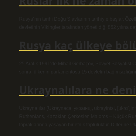
Ruslar ilk ne zaman or
Rusya’nın tarihi Doğu Slavlarının tarihiyle başlar. Öze
devletinin Vikingler tarafından yönetildiği 862 yılına da
Rusya kaç ülkeye bö
25 Aralık 1991’de Mihail Gorbaçov, Sovyet Sosyalist Cum
sonra, ülkenin parlamentosu 15 devletin bağımsızlığını 
Ukraynalılara ne deni
Ukraynalılar (Ukraynaca: українці, ukrayintsi, [ukrɑˈjinʲ
Ruthenians, Kazaklar, Çerkesler, Maloros – Küçük Rus
topraklarında yaşayan bir etnik topluluktur. Dillerine U