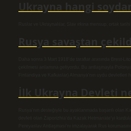
Ukrayna hangi soydan
Ruslar ve Ukraynalılar, Slav ırkına mensup, ortak tarihi g
Rusya savaştan çekild
Daha sonra 3 Mart 1918’de taraflar arasında Brest-Li
çekilmesi anlamına geliyordu. Bu antlaşmayla Polonya, 
Finlandiya ve Kafkaslar) Almanya’nın uydu devletleri h
İlk Ukrayna Devleti 
Rusya’nın desteğiyle bu ayaklanmada başarılı olan Kaza
devleti olan Zaporizhia’da Kazak Hetmanate’yi kurdula
Pereyaslav Antlaşması’nı imzalayarak Rus korumasını k