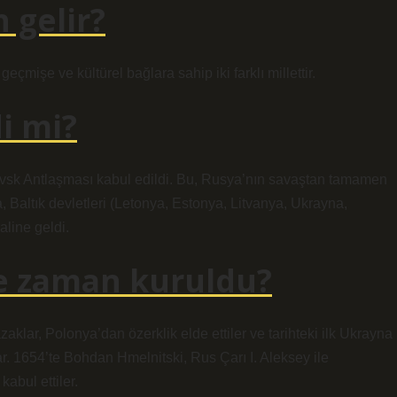
 gelir?
eçmişe ve kültürel bağlara sahip iki farklı millettir.
i mi?
tovsk Antlaşması kabul edildi. Bu, Rusya’nın savaştan tamamen
Baltık devletleri (Letonya, Estonya, Litvanya, Ukrayna,
aline geldi.
ne zaman kuruldu?
klar, Polonya’dan özerklik elde ettiler ve tarihteki ilk Ukrayna
r. 1654’te Bohdan Hmelnitski, Rus Çarı I. Aleksey ile
abul ettiler.