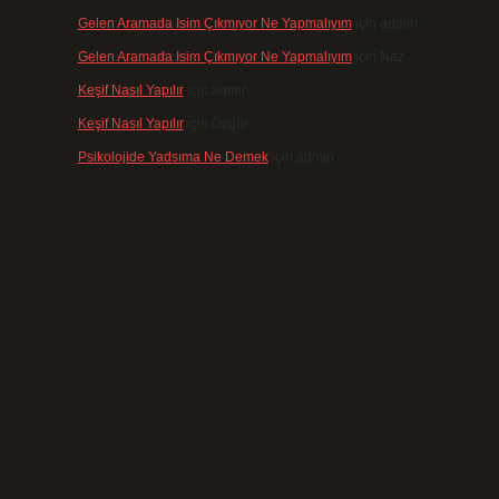
Gelen Aramada Isim Çıkmıyor Ne Yapmalıyım
için
admin
Gelen Aramada Isim Çıkmıyor Ne Yapmalıyım
için
Naz
Keşif Nasıl Yapılır
için
admin
Keşif Nasıl Yapılır
için
Özgür
Psikolojide Yadsıma Ne Demek
için
admin