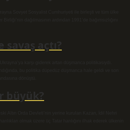
ayna Sovyet Sosyalist Cumhuriyeti ile birleşti ve tüm ülke
ler Birliği’nin dağılmasının ardından 1991’de bağımsızlığını
 savaş açtı?
rayna’ya karşı giderek artan düşmanca politikasıydı.
ndığında, bu politika düpedüz düşmanca hale geldi ve son
andasına dönüştü.
r büyük?
ski Altın Orda Devleti’nin yerine kurulan Kazan, İdil Nehri
hanlıkları olmak üzere üç Tatar hanlığını ilhak ederek ülkenin