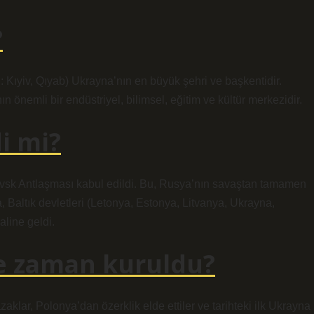
?
: Kıyiv, Qıyab) Ukrayna’nın en büyük şehri ve başkentidir.
 önemli bir endüstriyel, bilimsel, eğitim ve kültür merkezidir.
i mi?
tovsk Antlaşması kabul edildi. Bu, Rusya’nın savaştan tamamen
Baltık devletleri (Letonya, Estonya, Litvanya, Ukrayna,
aline geldi.
ne zaman kuruldu?
klar, Polonya’dan özerklik elde ettiler ve tarihteki ilk Ukrayna