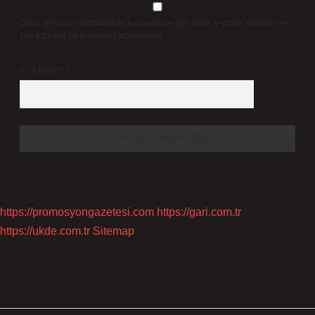
Daha sonraki yorumlarımda kullanılması için adım, e-posta adresim ve
site adresim bu tarayıcıya kaydedilsin.
9 - 5 kaçtır?
*
https://promosyongazetesi.com
https://gari.com.tr
https://ukde.com.tr
Sitemap