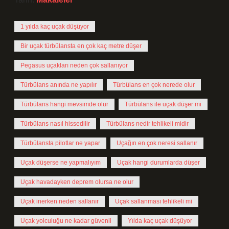
1 yılda kaç uçak düşüyor
Bir uçak türbülansta en çok kaç metre düşer
Pegasus uçakları neden çok sallanıyor
Türbülans anında ne yapılır
Türbülans en çok nerede olur
Türbülans hangi mevsimde olur
Türbülans ile uçak düşer mi
Türbülans nasıl hissedilir
Türbülans nedir tehlikeli midir
Türbülansta pilotlar ne yapar
Uçağın en çok neresi sallanır
Uçak düşerse ne yapmalıyım
Uçak hangi durumlarda düşer
Uçak havadayken deprem olursa ne olur
Uçak inerken neden sallanır
Uçak sallanması tehlikeli mi
Uçak yolculuğu ne kadar güvenli
Yılda kaç uçak düşüyor