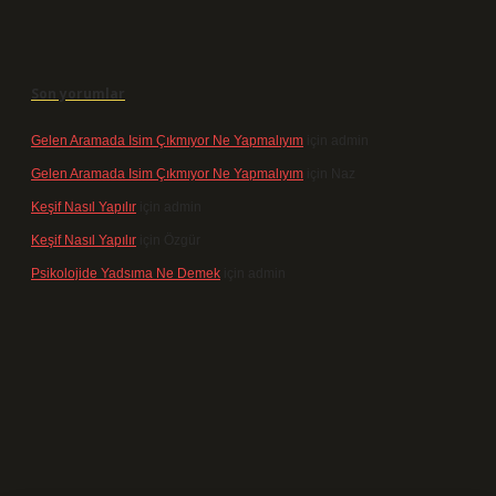
Son yorumlar
Gelen Aramada Isim Çıkmıyor Ne Yapmalıyım
için
admin
Gelen Aramada Isim Çıkmıyor Ne Yapmalıyım
için
Naz
Keşif Nasıl Yapılır
için
admin
Keşif Nasıl Yapılır
için
Özgür
Psikolojide Yadsıma Ne Demek
için
admin