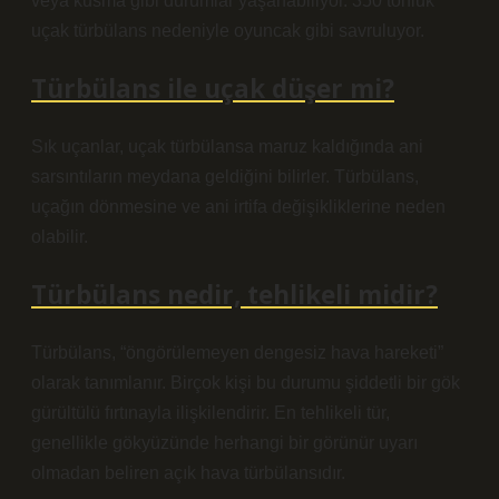
veya kusma gibi durumlar yaşanabiliyor. 350 tonluk
uçak türbülans nedeniyle oyuncak gibi savruluyor.
Türbülans ile uçak düşer mi?
Sık uçanlar, uçak türbülansa maruz kaldığında ani
sarsıntıların meydana geldiğini bilirler. Türbülans,
uçağın dönmesine ve ani irtifa değişikliklerine neden
olabilir.
Türbülans nedir, tehlikeli midir?
Türbülans, “öngörülemeyen dengesiz hava hareketi”
olarak tanımlanır. Birçok kişi bu durumu şiddetli bir gök
gürültülü fırtınayla ilişkilendirir. En tehlikeli tür,
genellikle gökyüzünde herhangi bir görünür uyarı
olmadan beliren açık hava türbülansıdır.