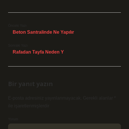
Önceki Yazı
Beton Santralinde Ne Yapılır
Sonraki Yazı
Rafadan Tayfa Neden Y
Bir yanıt yazın
E-posta adresiniz yayınlanmayacak.
Gerekli alanlar
*
ile işaretlenmişlerdir
Yorum