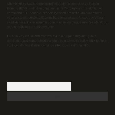
Sitemiz, 5651 Sayılı Kanun gereğince Bilgi Teknolojileri ve İletişim
Kurumu (BTK) tarafından onaylanmış bir Yer Sağlayıcı olarak hizmet
vermektedir. Bu nedenle, sitedeki içerikleri proaktif olarak denetleme
veya araştırma yükümlülüğümüz bulunmamaktadır. Ancak, üyelerimiz
yazdıkları içeriklerin sorumluluğunu taşımakta olup, siteye üye olarak bu
sorumluluğu kabul etmiş sayılırlar.
Hukuka ve yasal düzenlemelere aykırı olduğunu düşündüğünüz
içerikleri,
backlinkpanelicomtr@gmail.com
adresine bildirmeniz halinde,
ilgili içerikler yasal süre içerisinde sitemizden kaldırılacaktır.
Arama