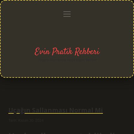
menüyü
Anasayfa
Gizlilik
Yasal
Hakkımızda
aç
Politikası
Uyarı
Evin Pratik Rehberi
Yaşam alanlarına neşe katan fikirler!
Uçağın Sallanması Normal Mi
Tarih: Kasım 30, 2024