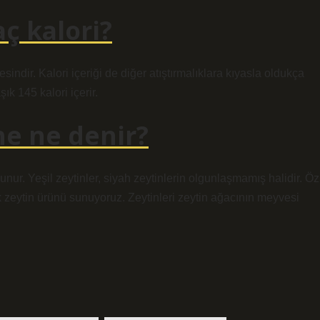
ç kalori?
besindir. Kalori içeriği de diğer atıştırmalıklara kıyasla oldukça
k 145 kalori içerir.
e ne denir?
ur. Yeşil zeytinler, siyah zeytinlerin olgunlaşmamış halidir. Öz
k zeytin ürünü sunuyoruz. Zeytinleri zeytin ağacının meyvesi