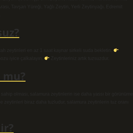
rası, Tavşan Yüreği, Yağlı Zeytin, Yerli Zeytinyağı. Edremit
.
suz?
ah zeytinleri en az 1 saat kaynar sirkeli suda bekletin.
ozu iyice çalkalayın.
Zeytinleriniz artık tuzsuzdur.
u mu?
ıya sahip olması, salamura zeytinlerin ise daha yassı bir görünüme
ele zeytinleri biraz daha tuzludur, salamura zeytinlerin tuz oranı
ir?