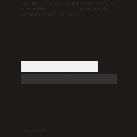
düşündüğünüz içerikleri,
backlinkpanelicomtr@gmail.com
adresine bildirmeniz halinde, ilgili içerikler yasal süre
içerisinde sitemizden kaldırılacaktır.
Arama
z
Son yorumlar