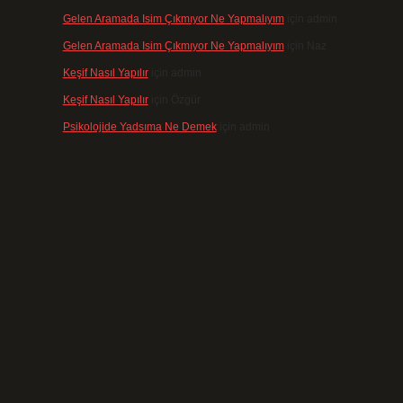
Gelen Aramada Isim Çıkmıyor Ne Yapmalıyım
için
admin
Gelen Aramada Isim Çıkmıyor Ne Yapmalıyım
için
Naz
Keşif Nasıl Yapılır
için
admin
Keşif Nasıl Yapılır
için
Özgür
Psikolojide Yadsıma Ne Demek
için
admin