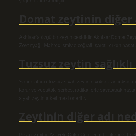
yoğunluk kazanmıştır.
Domat zeytinin diğer 
Akhisar’a özgü bir zeytin çeşididir. Akhisar Domat Zeyt
Zeytinyağı, Mahreç ismiyle coğrafi işaretli erken hasat
Tuzsuz zeytin sağlıklı
Sonuç olarak tuzsuz siyah zeytinin yüksek antioksidan iç
korur ve vücuttaki serbest radikallerle savaşarak hastal
siyah zeytin tüketilmesi önerilir.
Zeytinin diğer adı ned
Beyaz Zeytin, Aşı yeli, Çakır Çilli, Dilmit, Erkence, E