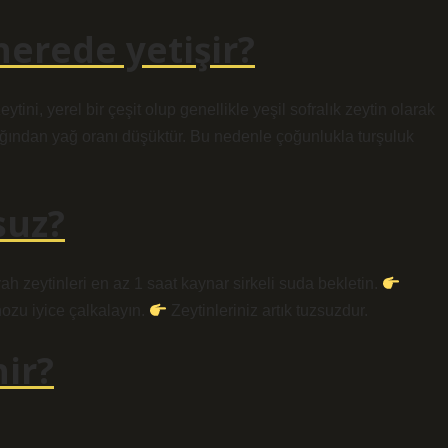
nerede yetişir?
zeytini, yerel bir çeşit olup genellikle yeşil sofralık zeytin olarak
ğından yağ oranı düşüktür. Bu nedenle çoğunlukla turşuluk
suz?
ah zeytinleri en az 1 saat kaynar sirkeli suda bekletin.
ozu iyice çalkalayın.
Zeytinleriniz artık tuzsuzdur.
ir?