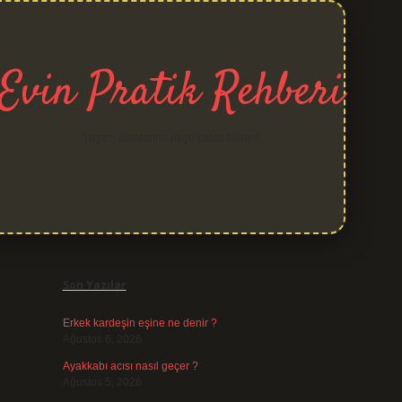
Evin Pratik Rehberi
Yaşam alanlarına neşe katan fikirler!
Sidebar
grand opera be
Son Yazılar
Erkek kardeşin eşine ne denir ?
Ağustos 6, 2026
Ayakkabı acısı nasıl geçer ?
Ağustos 5, 2026