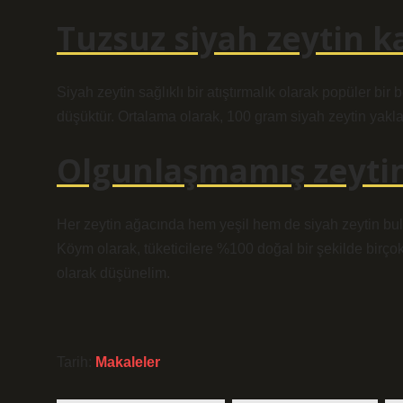
Tuzsuz siyah zeytin ka
Siyah zeytin sağlıklı bir atıştırmalık olarak popüler bir 
düşüktür. Ortalama olarak, 100 gram siyah zeytin yaklaşı
Olgunlaşmamış zeytin
Her zeytin ağacında hem yeşil hem de siyah zeytin bulun
Köym olarak, tüketicilere %100 doğal bir şekilde birço
olarak düşünelim.
Tarih:
Makaleler