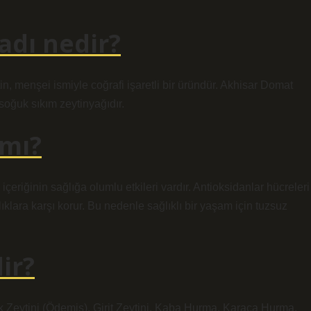
adı nedir?
in, menşei ismiyle coğrafi işaretli bir üründür. Akhisar Domat
 soğuk sıkım zeytinyağıdır.
 mı?
eriğinin sağlığa olumlu etkileri vardır. Antioksidanlar hücreleri
ıklara karşı korur. Bu nedenle sağlıklı bir yaşam için tuzsuz
ir?
şek Zeytini (Ödemiş), Girit Zeytini, Kaba Hurma, Karaca Hurma,