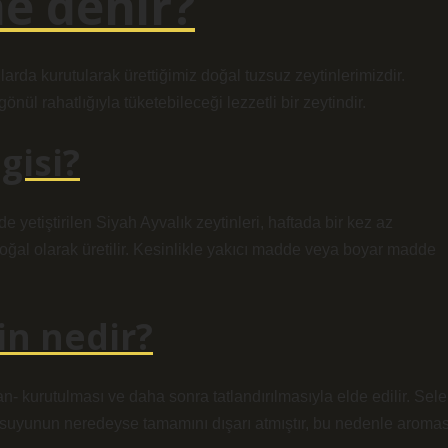
ne denir?
larda kurutularak ürettiğimiz doğal tuzsuz zeytinlerimizdir.
nül rahatlığıyla tüketebileceği lezzetli bir zeytindir.
gisi?
 yetiştirilen Siyah Ayvalık zeytinleri, haftada bir kez az
 doğal olarak üretilir. Kesinlikle yakıcı madde veya boyar madde
in nedir?
an- kurutulması ve daha sonra tatlandırılmasıyla elde edilir. Sele
n suyunun neredeyse tamamını dışarı atmıştır, bu nedenle aromas