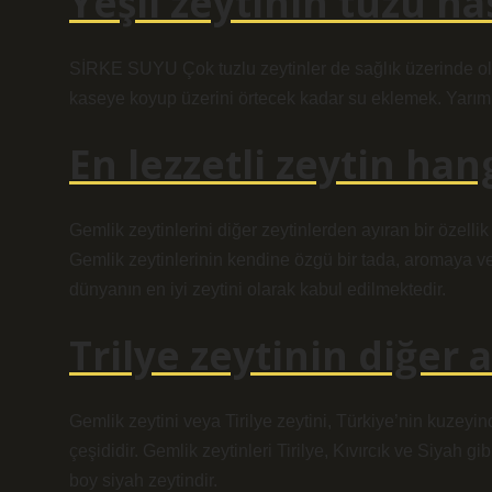
Yeşil zeytinin tuzu nas
SİRKE SUYU Çok tuzlu zeytinler de sağlık üzerinde olu
kaseye koyup üzerini örtecek kadar su eklemek. Yarım b
En lezzetli zeytin han
Gemlik zeytinlerini diğer zeytinlerden ayıran bir özel
Gemlik zeytinlerinin kendine özgü bir tada, aromaya v
dünyanın en iyi zeytini olarak kabul edilmektedir.
Trilye zeytinin diğer 
Gemlik zeytini veya Tirilye zeytini, Türkiye’nin kuzeyind
çeşididir. Gemlik zeytinleri Tirilye, Kıvırcık ve Siyah gib
boy siyah zeytindir.