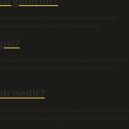
ıl giderilir?
msuz etki yaratabilir. Tek yapmanız gereken zeytinleri bir
ardak elma sirkesi ekleyin ve 1-2 hafta bekletin.
gisi?
lik daha vardır. Dünya zeytin sektörünün simgesel sembolüdür ve
e renk kalitesine sahip olduğunu belgelemektedir. Ayrıca
adı nedir?
eki Gemlik, Zeytinbağı (Tirilye) bölgesinde yetiştirilen bir zeytin
i isimlerle bilinir. Yüksek yağ içeriğine sahiptir ve küçük ila orta