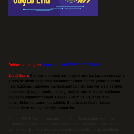
Reklam ve İletişim:
Skype: live:.cid.575569c608265c69
Yasal Uyarı:
Bu internet sitesi, herhangi bir marka, kurum veya şahıs
şirketi ile hiçbir bağlantısı bulunmamaktadır. Sitede yalnızca kendi
hazırladığımız makaleler paylaşılmaktadır. Burada yer alan içerikler
haber niteliği taşımamakta olup, gerçek kurum ve kişiler hakkında
paylaşım yapılmamaktadır. Gerçek kurum ve kişiler ile isim
benzerlikleri tamamen tesadüfidir. Sitemizdeki bilgiler taslak
halindedir ve tavsiye niteliği taşımazlar.
Sitemiz, 5651 Sayılı Kanun gereğince Bilgi Teknolojileri ve İletişim
Kurumu (BTK) tarafından onaylanmış bir Yer Sağlayıcı olarak hizmet
vermektedir. Bu nedenle, sitedeki içerikleri proaktif olarak denetleme