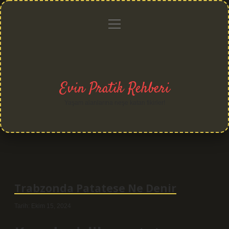
menüyü
Anasayfa
Gizlilik
Yasal
Hakkımızda
aç
Politikası
Uyarı
Evin Pratik Rehberi
Yaşam alanlarına neşe katan fikirler!
Trabzonda Patatese Ne Denir
Tarih: Ekim 15, 2024