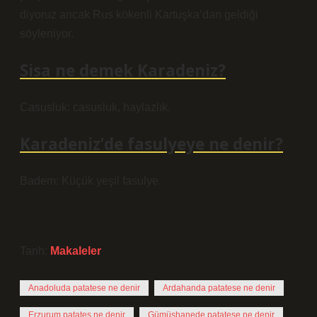
diyoruz ancak Rus kökenli Kartuşka’dan geldiği
söyleniyor.
Sisa ne demek Karadeniz?
Casusluk: casusluk, haylazlık.
Karadeniz’de fasulyeye ne denir?
Badem: Küçük yeşil fasulye.
Tarih:
Makaleler
Anadoluda patatese ne denir
Ardahanda patatese ne denir
Erzurum patates ne denir
Gümüşhanede patatese ne denir