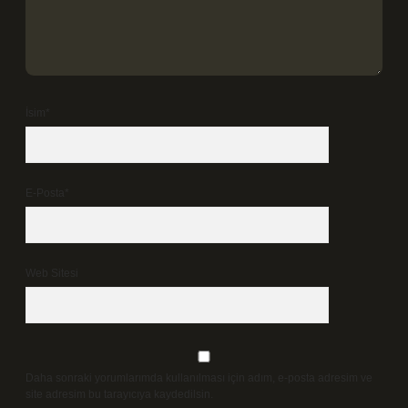
İsim*
E-Posta*
Web Sitesi
Daha sonraki yorumlarımda kullanılması için adım, e-posta adresim ve
site adresim bu tarayıcıya kaydedilsin.