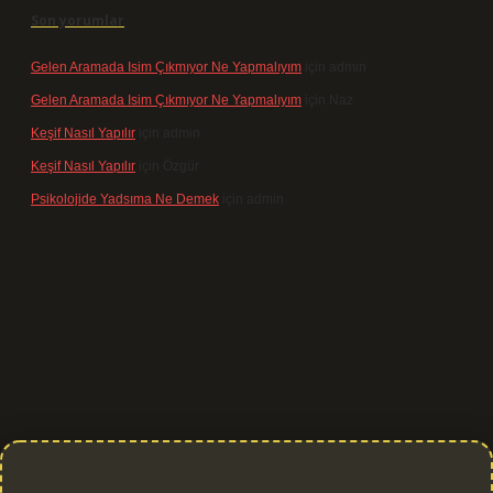
Son yorumlar
Gelen Aramada Isim Çıkmıyor Ne Yapmalıyım
için
admin
Gelen Aramada Isim Çıkmıyor Ne Yapmalıyım
için
Naz
Keşif Nasıl Yapılır
için
admin
Keşif Nasıl Yapılır
için
Özgür
Psikolojide Yadsıma Ne Demek
için
admin
bet giriş