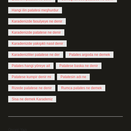
Hangi ilin patatesi meşhurdur
Karadenizde fasulyeye ne denir
Karadenizde patatese ne denir
Karadenizde yakışıklı nasıl denir
Karadenizliler patatese ne der
Patates argoda ne demek
Patates hangi yöreye ait
Patatese baska ne denir
Patatese kumpir denir mi
Patatesin adı ne
Rizede patatese ne denir
Rumca patates ne demek
Sisa ne demek Karadeniz
Önceki Yazı