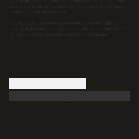
veya araştırma yükümlülüğümüz bulunmamaktadır. Ancak, üyelerimiz
yazdıkları içeriklerin sorumluluğunu taşımakta olup, siteye üye olarak bu
sorumluluğu kabul etmiş sayılırlar.
Hukuka ve yasal düzenlemelere aykırı olduğunu düşündüğünüz
içerikleri,
backlinkpanelicomtr@gmail.com
adresine bildirmeniz halinde,
ilgili içerikler yasal süre içerisinde sitemizden kaldırılacaktır.
Arama