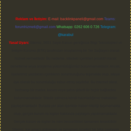
Reklam ve İletişim:
E-mail:
backlinkpaneli@gmail.com
Teams:
forumhizmeti@gmail.com
Whatsapp: 0262 606 0 726
Telegram:
@karabul
Yasal Uyarı:
Sitemiz, 5651 Sayılı Kanun gereğince Bilgi Teknolojileri ve
İletişim Kurumu (BTK) tarafından onaylanmış bir Yer Sağlayıcı olarak
hizmet vermektedir. Bu nedenle, sitedeki içerikleri proaktif olarak
denetleme veya araştırma yükümlülüğümüz bulunmamaktadır. Ancak,
üyelerimiz yazdıkları içeriklerin sorumluluğunu taşımakta olup, siteye
üye olarak bu sorumluluğu kabul etmiş sayılırlar. Bu internet sitesi,
herhangi bir marka, kurum veya şahıs şirketi ile hiçbir bağlantısı
bulunmamaktadır. Sitede yalnızca kendi hazırladığımız makaleler
paylaşılmaktadır. Burada yer alan içerikler haber niteliği taşımamakta
olup, gerçek kurum ve kişiler hakkında paylaşım yapılmamaktadır.
Gerçek kurum ve kişiler ile isim benzerlikleri tamamen tesadüfidir.
Sitemiz, kar amacı gütmeyen ve tamamen ücretsiz bir bilgi paylaşım