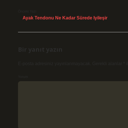
Önceki Yazı
Ayak Tendonu Ne Kadar Sürede Iyileşir
Bir yanıt yazın
E-posta adresiniz yayınlanmayacak.
Gerekli alanlar
*
i
Yorum