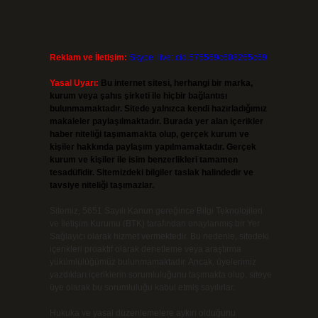
Reklam ve İletişim:
Skype: live:.cid.575569c608265c69
Yasal Uyarı:
Bu internet sitesi, herhangi bir marka,
kurum veya şahıs şirketi ile hiçbir bağlantısı
bulunmamaktadır. Sitede yalnızca kendi hazırladığımız
makaleler paylaşılmaktadır. Burada yer alan içerikler
haber niteliği taşımamakta olup, gerçek kurum ve
kişiler hakkında paylaşım yapılmamaktadır. Gerçek
kurum ve kişiler ile isim benzerlikleri tamamen
tesadüfidir. Sitemizdeki bilgiler taslak halindedir ve
tavsiye niteliği taşımazlar.
Sitemiz, 5651 Sayılı Kanun gereğince Bilgi Teknolojileri
ve İletişim Kurumu (BTK) tarafından onaylanmış bir Yer
Sağlayıcı olarak hizmet vermektedir. Bu nedenle, sitedeki
içerikleri proaktif olarak denetleme veya araştırma
yükümlülüğümüz bulunmamaktadır. Ancak, üyelerimiz
yazdıkları içeriklerin sorumluluğunu taşımakta olup, siteye
üye olarak bu sorumluluğu kabul etmiş sayılırlar.
Hukuka ve yasal düzenlemelere aykırı olduğunu