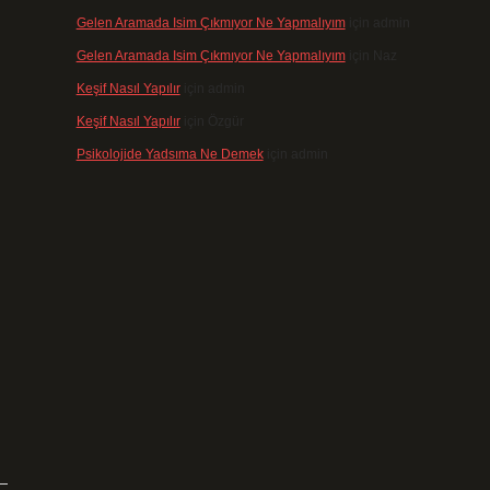
Gelen Aramada Isim Çıkmıyor Ne Yapmalıyım
için
admin
Gelen Aramada Isim Çıkmıyor Ne Yapmalıyım
için
Naz
Keşif Nasıl Yapılır
için
admin
Keşif Nasıl Yapılır
için
Özgür
Psikolojide Yadsıma Ne Demek
için
admin