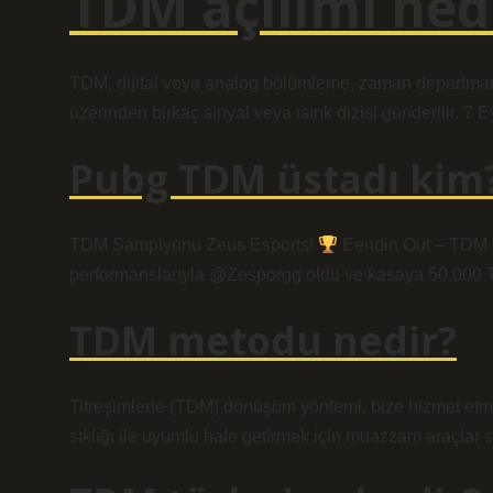
TDM açılımı ned
TDM, dijital veya analog bölümleme, zaman departmanı ç
üzerinden birkaç sinyal veya ısırık dizisi gönderilir. 7 
Pubg TDM üstadı kim
TDM Şampiyonu Zeus Esports!
Eendin Out – TDM t
performanslarıyla @Zesporgg oldu ve kasaya 50.000 T
TDM metodu nedir?
Titreşimlerle (TDM) dönüşüm yöntemi, bize hizmet et
sıklığı ile uyumlu hale getirmek için muazzam araçlar s