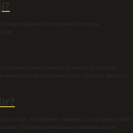
i?
IDI) takip muayenesi, tıbbi ürünlerin kan plazma
ecidir.
) hücresel immün yetmezliği en önemli risk faktörüdür.
r enfeksiyonlardır. Gıda tüketimi hava yollarından aktarılır ve
ir?
ır. Akciğer, lenf düğümleri, eklemler, CNS ve kateterle ilişkili
olabilir. TDM progresif inflamatuar nedenlerine akciğer