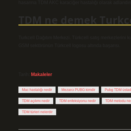
hasarına TDM AKC karaciğer hastalığı olarak adlandırıl
TDM ne demek Turkce
Turkcell Dağıtım Merkezi. Türkcell satış merkezlerini k
GSM sektörünün Türkcell logosu altında başarısı.
Tarih:
Makaleler
Mac hastalığı nedir
Mezarcı PUBG kimdir
Pubg TDM üstad
TDM açılımı nedir
TDM enfeksiyonu nedir
TDM metodu ne
TDM türleri nelerdir