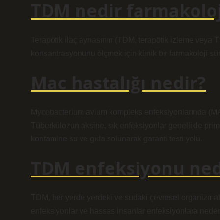
TDM nedir farmakoloj
Terapötik ilaç aynasının (TDM, terapötik izleme veya T
konsantrasyonunu ölçmek için klinik bir farmakoloji sür
Mac hastalığı nedir?
Mycobacterium avium kompleks enfeksiyonlarında (MAC
Tüberkülozun aksine, sık enfeksiyonlar genellikle prime
kontamine su ve gıda solunarak garanti testi yolu.
TDM enfeksiyonu ned
TDM, her yerde yerdeki ve sudaki çevresel organizmalard
enfeksiyonlar ve hassas insanlar enfeksiyonlara neden 