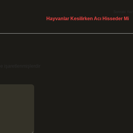
Sonraki Yaz
Hayvanlar Kesilirken Acı Hisseder Mi
le işaretlenmişlerdir