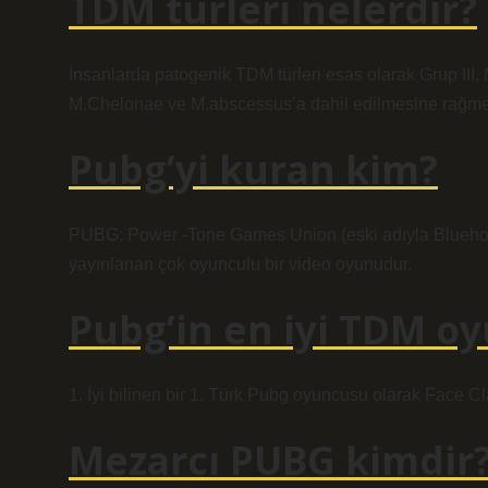
TDM türleri nelerdir?
İnsanlarda patogenik TDM türleri esas olarak Grup III,
M.Chelonae ve M.abscessus’a dahil edilmesine rağmen,
Pubg’yi kuran kim?
PUBG: Power -Tone Games Union (eski adıyla Bluehole)
yayınlanan çok oyunculu bir video oyunudur.
Pubg’in en iyi TDM o
1. İyi bilinen bir 1. Türk Pubg oyuncusu olarak Face Clan
Mezarcı PUBG kimdir