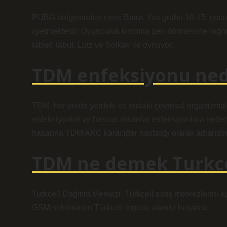
PUBG bölgesinden enes Batur. Yaş grubu 10-15, çocukl
işletmektedir. Oyunculuk kısmına geri dönmesine rağme
tablet, tabut, Lutz ve Solkay ile oynuyor.
TDM enfeksiyonu ned
TDM, her yerde yerdeki ve sudaki çevresel organizmalard
enfeksiyonlar ve hassas insanlar enfeksiyonlara neden 
hasarına TDM AKC karaciğer hastalığı olarak adlandırıl
TDM ne demek Turkce
Turkcell Dağıtım Merkezi. Türkcell satış merkezlerini k
GSM sektörünün Türkcell logosu altında başarısı.