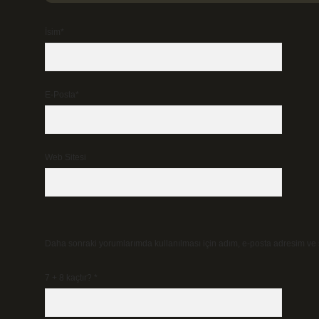
İsim*
E-Posta*
Web Sitesi
Daha sonraki yorumlarımda kullanılması için adım, e-posta adresim ve s
7 + 8 kaçtır?
*