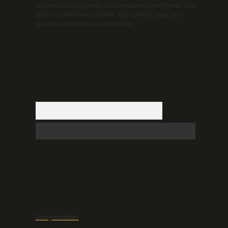
düşündüğünüz içerikleri,
backlinkpanelicomtr@gmail.com
adresine bildirmeniz halinde, ilgili içerikler yasal süre
içerisinde sitemizden kaldırılacaktır.
Arama
Son yorumlar