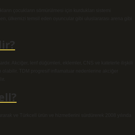
arın çocukların sömürülmesi için kurdukları sistemi
n, ülkemizi temsil eden oyuncular gibi uluslararası arena gibi
ir?
ır. Akciğer, lenf düğümleri, eklemler, CNS ve kateterle ilişkili
olabilir. TDM progresif inflamatuar nedenlerine akciğer
ır.
ll?
urarak ve Türkcell ürün ve hizmetlerini sürdürerek 2008 yılında