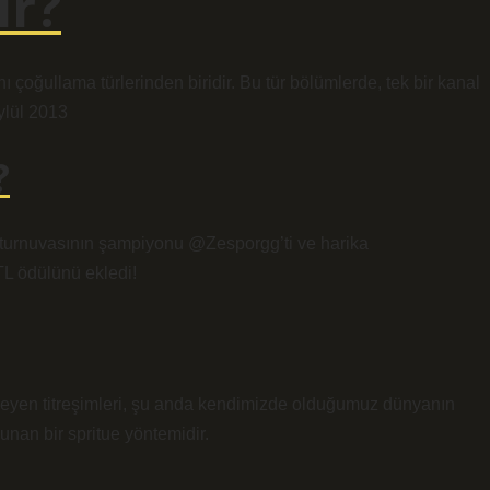
ir?
oğullama türlerinden biridir. Bu tür bölümlerde, tek bir kanal
Eylül 2013
?
urnuvasının şampiyonu @Zesporgg’ti ve harika
L ödülünü ekledi!
meyen titreşimleri, şu anda kendimizde olduğumuz dünyanın
unan bir spritue yöntemidir.