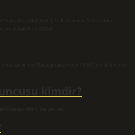
 M.Vium-iktracellul (MAC), M. K.Kansasii, M.Fordiitum,
 en yaygın tip 1,2,3,5,8.
 olarak bilinen Battlegrounds veya PUBG, geliştirilmiş ve
yuncusu kimdir?
’ın başarılı bir 1. kariyeri var.
?