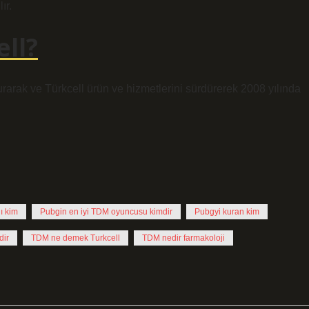
ır.
ll?
urarak ve Türkcell ürün ve hizmetlerini sürdürerek 2008 yılında
ı kim
Pubgin en iyi TDM oyuncusu kimdir
Pubgyi kuran kim
dir
TDM ne demek Turkcell
TDM nedir farmakoloji