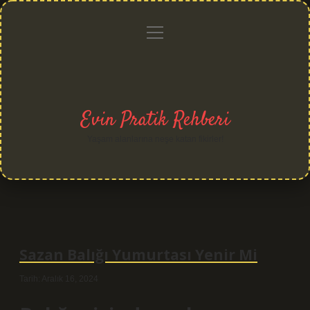
menüyü
Anasayfa
Gizlilik
Yasal
Hakkımızda
aç
Politikası
Uyarı
Evin Pratik Rehberi
Yaşam alanlarına neşe katan fikirler!
Sazan Balığı Yumurtası Yenir Mi
Tarih: Aralık 16, 2024