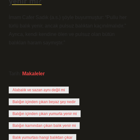
yenir mi?
İmam Cafer Sadık (a.s.) şöyle buyurmuştur: “Pullu her
türlü balık yenir, ancak pulsuz balıktan kaçınılmalıdır.”
Ayrıca, kendi kendine ölen ve pulsuz olan bütün
balıkları haram saymıştır.”
Tarih:
Makaleler
Alabalık ve sazan aynı değil mi
Balığın içinden çıkan beyaz şey nedir
Balığın içinden çıkan yumurta yenir mi
Balığın karnından çıkan balık yenir mi
Balık yumurtası hangi balıktan çıkar