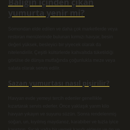
Balığın içinden çıkan
yumurta yenir mi?
Somondan elde edilen ve daha çok marketlerde veya
restoran menülerinde bulunan kırmızı havyar, besin
değeri yüksek, besleyici bir yiyecek olarak da
nitelendirilir. Çeşitli kültürlerde kahvaltıda tüketildiği
görülse de dünya mutfağında çoğunlukla meze veya
salata olarak servis edilir.
Sazan yumurtası nasıl pişirilir?
Havyarı evde yemeyi tercih edenler genellikle
kızartarak servis ederler. Önce yaklaşık yarım kilo
havyarı yıkayın ve suyunu süzün. Sonra rendelenmiş
soğan, un, kıyılmış maydanoz, karabiber ve tuzla iyice
karıştırın. Sıcak yağa bir yemek kaşığı ekleyin ve ön ve