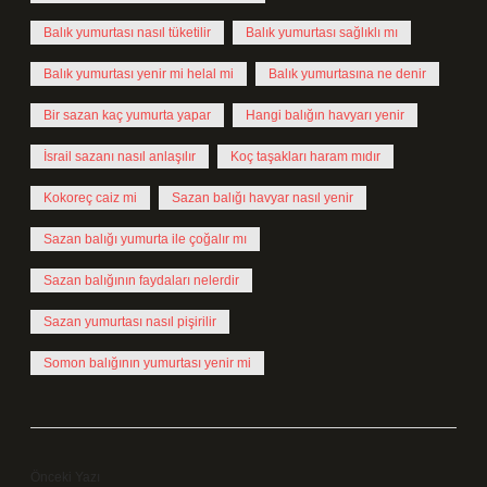
Balık yumurtası nasıl tüketilir
Balık yumurtası sağlıklı mı
Balık yumurtası yenir mi helal mi
Balık yumurtasına ne denir
Bir sazan kaç yumurta yapar
Hangi balığın havyarı yenir
İsrail sazanı nasıl anlaşılır
Koç taşakları haram mıdır
Kokoreç caiz mi
Sazan balığı havyar nasıl yenir
Sazan balığı yumurta ile çoğalır mı
Sazan balığının faydaları nelerdir
Sazan yumurtası nasıl pişirilir
Somon balığının yumurtası yenir mi
Önceki Yazı