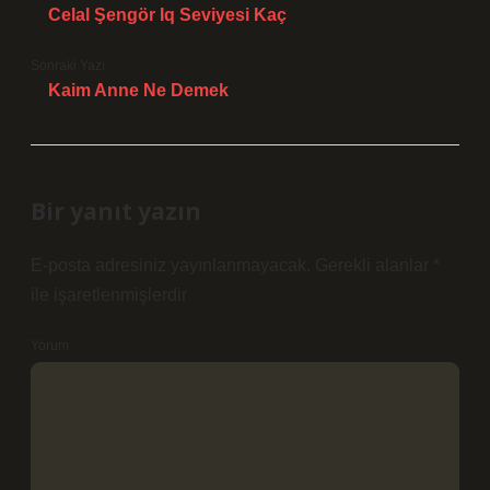
Celal Şengör Iq Seviyesi Kaç
Sonraki Yazı
Kaim Anne Ne Demek
Bir yanıt yazın
E-posta adresiniz yayınlanmayacak.
Gerekli alanlar
*
ile işaretlenmişlerdir
Yorum