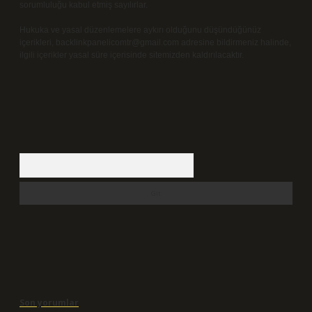
sorumluluğu kabul etmiş sayılırlar.
Hukuka ve yasal düzenlemelere aykırı olduğunu düşündüğünüz
içerikleri,
backlinkpanelicomtr@gmail.com
adresine bildirmeniz halinde,
ilgili içerikler yasal süre içerisinde sitemizden kaldırılacaktır.
Arama
Son yorumlar