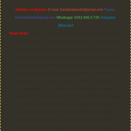
Reklam ve İletişim:
E-mail:
backlinkpaneli@gmail.com
Teams:
forumhizmeti@gmail.com
Whatsapp: 0262 606 0 726
Telegram:
@karabul
Yasal Uyarı:
Sitemiz, 5651 Sayılı Kanun gereğince Bilgi Teknolojileri ve
İletişim Kurumu (BTK) tarafından onaylanmış bir Yer Sağlayıcı olarak
hizmet vermektedir. Bu nedenle, sitedeki içerikleri proaktif olarak
denetleme veya araştırma yükümlülüğümüz bulunmamaktadır. Ancak,
üyelerimiz yazdıkları içeriklerin sorumluluğunu taşımakta olup, siteye
üye olarak bu sorumluluğu kabul etmiş sayılırlar. Bu internet sitesi,
herhangi bir marka, kurum veya şahıs şirketi ile hiçbir bağlantısı
bulunmamaktadır. Sitede yalnızca kendi hazırladığımız makaleler
paylaşılmaktadır. Burada yer alan içerikler haber niteliği taşımamakta
olup, gerçek kurum ve kişiler hakkında paylaşım yapılmamaktadır.
Gerçek kurum ve kişiler ile isim benzerlikleri tamamen tesadüfidir.
Sitemiz, kar amacı gütmeyen ve tamamen ücretsiz bir bilgi paylaşım
platformudur. Hukuka ve yasal düzenlemelere aykırı olduğunu