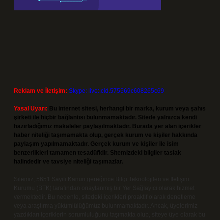
Reklam ve İletişim:
Skype: live:.cid.575569c608265c69
Yasal Uyarı:
Bu internet sitesi, herhangi bir marka, kurum veya şahıs
şirketi ile hiçbir bağlantısı bulunmamaktadır. Sitede yalnızca kendi
hazırladığımız makaleler paylaşılmaktadır. Burada yer alan içerikler
haber niteliği taşımamakta olup, gerçek kurum ve kişiler hakkında
paylaşım yapılmamaktadır. Gerçek kurum ve kişiler ile isim
benzerlikleri tamamen tesadüfidir. Sitemizdeki bilgiler taslak
halindedir ve tavsiye niteliği taşımazlar.
Sitemiz, 5651 Sayılı Kanun gereğince Bilgi Teknolojileri ve İletişim
Kurumu (BTK) tarafından onaylanmış bir Yer Sağlayıcı olarak hizmet
vermektedir. Bu nedenle, sitedeki içerikleri proaktif olarak denetleme
veya araştırma yükümlülüğümüz bulunmamaktadır. Ancak, üyelerimiz
yazdıkları içeriklerin sorumluluğunu taşımakta olup, siteye üye olarak bu