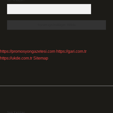
10 - 4 kaçtır?
*
https://promosyongazetesi.com
https://gari.com.tr
https://ukde.com.tr
Sitemap
Sidebar
Son Yazılar