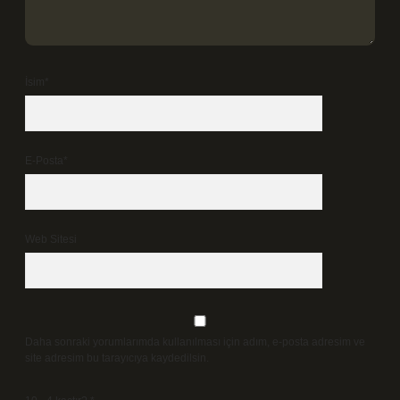
İsim*
E-Posta*
Web Sitesi
Daha sonraki yorumlarımda kullanılması için adım, e-posta adresim ve
site adresim bu tarayıcıya kaydedilsin.