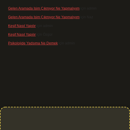
Gelen Aramada Isim Çıkmıyor Ne Yapmalıyım
için
admin
Gelen Aramada Isim Çıkmıyor Ne Yapmalıyım
için
Naz
Keşif Nasıl Yapılır
için
admin
Keşif Nasıl Yapılır
için
Özgür
Psikolojide Yadsıma Ne Demek
için
admin
 giriş