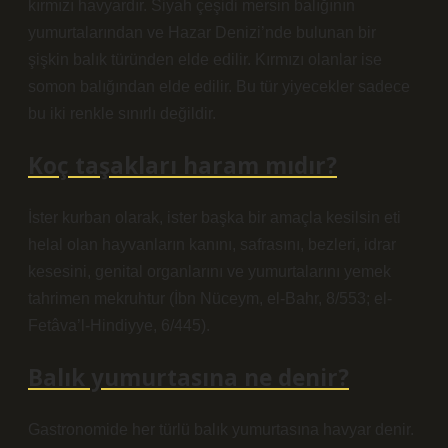
kırmızı havyardır. Siyah çeşidi mersin balığının
yumurtalarından ve Hazar Denizi’nde bulunan bir
şişkin balık türünden elde edilir. Kırmızı olanlar ise
somon balığından elde edilir. Bu tür yiyecekler sadece
bu iki renkle sınırlı değildir.
Koç taşakları haram mıdır?
İster kurban olarak, ister başka bir amaçla kesilsin eti
helal olan hayvanların kanını, safrasını, bezleri, idrar
kesesini, genital organlarını ve yumurtalarını yemek
tahrimen mekruhtur (İbn Nüceym, el-Bahr, 8/553; el-
Fetâva’l-Hindiyye, 6/445).
Balık yumurtasına ne denir?
Gastronomide her türlü balık yumurtasına havyar denir.