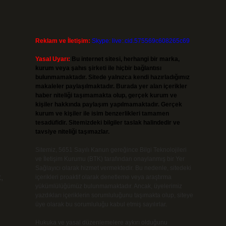
Reklam ve İletişim:
Skype: live:.cid.575569c608265c69
Yasal Uyarı:
Bu internet sitesi, herhangi bir marka,
kurum veya şahıs şirketi ile hiçbir bağlantısı
bulunmamaktadır. Sitede yalnızca kendi hazırladığımız
makaleler paylaşılmaktadır. Burada yer alan içerikler
haber niteliği taşımamakta olup, gerçek kurum ve
kişiler hakkında paylaşım yapılmamaktadır. Gerçek
kurum ve kişiler ile isim benzerlikleri tamamen
tesadüfidir. Sitemizdeki bilgiler taslak halindedir ve
tavsiye niteliği taşımazlar.
Sitemiz, 5651 Sayılı Kanun gereğince Bilgi Teknolojileri
ve İletişim Kurumu (BTK) tarafından onaylanmış bir Yer
Sağlayıcı olarak hizmet vermektedir. Bu nedenle, sitedeki
,
içerikleri proaktif olarak denetleme veya araştırma
yükümlülüğümüz bulunmamaktadır. Ancak, üyelerimiz
yazdıkları içeriklerin sorumluluğunu taşımakta olup, siteye
üye olarak bu sorumluluğu kabul etmiş sayılırlar.
Hukuka ve yasal düzenlemelere aykırı olduğunu