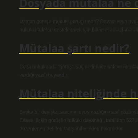
Dosyada mütalaa ne
Uzman görüşü (hukuki görüş) nedir? Davacı veya avuk
hukuki ifadeleri desteklemek için bilimsel amaçlarla a
Mütalaa şartı nedir?
Ceza hukukunda “görüş”, suç nedeniyle hak ve menfaatle
verdiği yazılı beyandır.
Mütalaa niteliğinde 
Başka bir deyişle, savcının uyuşmazlığın nasıl çözümle
Esasa ilişkin görüşün hukuki dayanağı, tarafların 5
düzenlenen delilleri tartışabilecekleri hükmüdür.