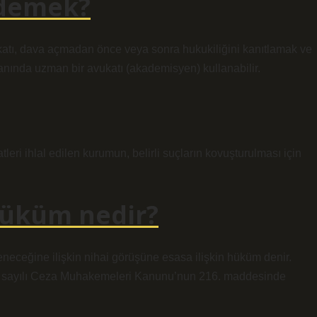
 demek?
atı, dava açmadan önce veya sonra hukukiliğini kanıtlamak ve
lanında uzman bir avukatı (akademisyen) kullanabilir.
ri ihlal edilen kurumun, belirli suçların kovuşturulması için
hüküm nedir?
neceğine ilişkin nihai görüşüne esasa ilişkin hüküm denir.
271 sayılı Ceza Muhakemeleri Kanunu’nun 216. maddesinde