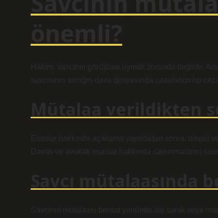
Savcının mütala
önemli?
Hakim, savcının görüşüne uymak zorunda değildir. Anca
savcısının sanığın dava dosyasında cezalandırılıp ceza
Mütalaa verildikten s
Esaslar hakkında açıklama yapıldıktan sonra, davalı v
Davalı ve avukatı esaslar hakkında savunmalarını sunma
Savcı mütalaasında be
Savcının mütalaası beraat yönünde ise sanık veya müd