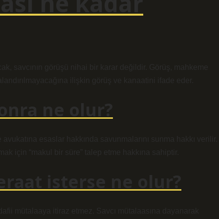
ası ne kadar
k, savcının görüşü nihai bir karar değildir. Görüş, mahkeme
landırılmayacağına ilişkin görüş ve kanaatini ifade eder.
onra ne olur?
e avukatına esaslar hakkında savunmalarını sunma hakkı verilir.
k için “makul bir süre” talep etme hakkına sahiptir.
raat isterse ne olur?
afii mütalaaya itiraz etmez. Savcı mütalaasına dayanarak