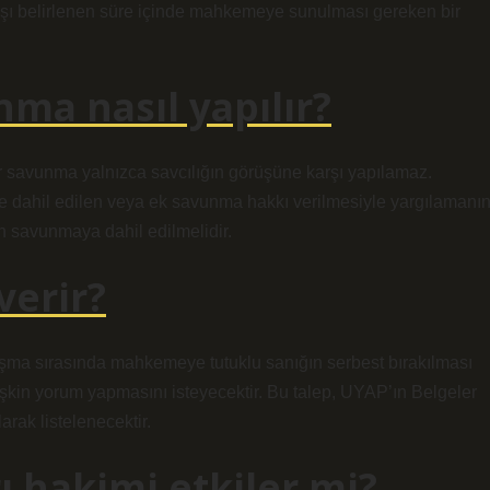
rşı belirlenen süre içinde mahkemeye sunulması gereken bir
ma nasıl yapılır?
ir savunma yalnızca savcılığın görüşüne karşı yapılamaz.
e dahil edilen veya ek savunma hakkı verilmesiyle yargılamanı
in savunmaya dahil edilmelidir.
verir?
uşma sırasında mahkemeye tutuklu sanığın serbest bırakılması
işkin yorum yapmasını isteyecektir. Bu talep, UYAP’ın Belgeler
rak listelenecektir.
ı hakimi etkiler mi?