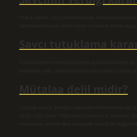
Hukuk hâkimi, ceza mahkemesinin beraat kararıyla bağ
değerlendirmesine ilişkin kararı da hukuk hâkimi açısın
Savcı tutuklama karar
Tutuklama emri hem kovuşturma aşamasında hem de so
tutuklama emri, cumhuriyet savcısının talebi üzerine cez
Mütalaa delil midir?
Yargıtay ayrıca, görüşün yargılama makamlarına yol göst
08.04.2022 tarihli 7394 sayılı Kanun’un 5. maddesi, g
maddesine yeni bir fıkra ekleyerek önemli bir değişiklik