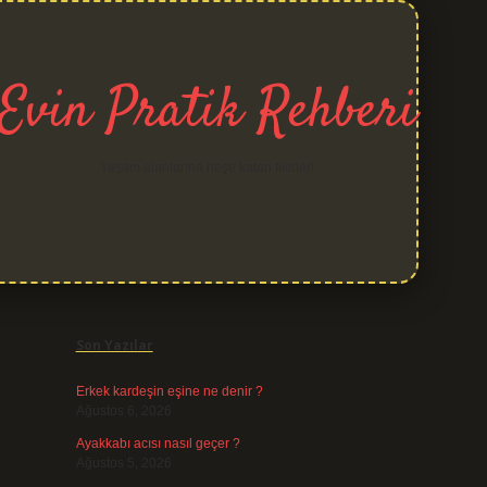
Evin Pratik Rehberi
Yaşam alanlarına neşe katan fikirler!
Sidebar
grand ope
Son Yazılar
Erkek kardeşin eşine ne denir ?
Ağustos 6, 2026
Ayakkabı acısı nasıl geçer ?
Ağustos 5, 2026