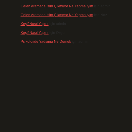
Gelen Aramada Isim Çıkmıyor Ne Yapmalıyım
için
admin
Gelen Aramada Isim Çıkmıyor Ne Yapmalıyım
için
Naz
Keşif Nasıl Yapılır
için
admin
Keşif Nasıl Yapılır
için
Özgür
Psikolojide Yadsıma Ne Demek
için
admin