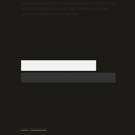
düşündüğünüz içerikleri,
backlinkpanelicomtr@gmail.com
adresine bildirmeniz halinde, ilgili içerikler yasal süre
içerisinde sitemizden kaldırılacaktır.
Arama
Son yorumlar