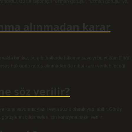
r rapordur. Bu tür rapor için “uzman görüşü”, “uzman görüşü” vb.
unma alınmadan karar
akla birlikte, bu gibi hallerde hâkimin savcıyı bu yükümlülüğü
esas hakkında görüş alınmadan da nihai karar verilebileceği
 söz verilir?
e karşı savunma yazılı veya sözlü olarak yapılabilir. Görüş
örüşlerini bildirmeleri için konuşma hakkı verilir.