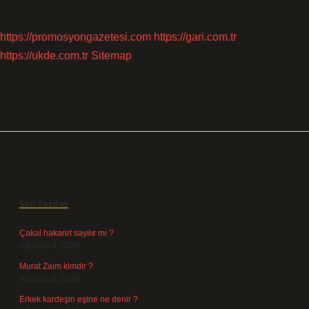
https://promosyongazetesi.com
https://gari.com.tr
https://ukde.com.tr
Sitemap
Sidebar
Son Yazılar
Çakal hakaret sayılır mı ?
Ağustos 9, 2026
Murat Zaim kimdir ?
Ağustos 8, 2026
Erkek kardeşin eşine ne denir ?