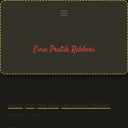
menüyü
Anasayfa
Gizlilik
Yasal
Hakkımızda
aç
Politikası
Uyarı
Evin Pratik Rehberi
Yaşam alanlarına neşe katan fikirler!
Sanayileşme Ulaşımı Nasıl Etkiler
Tarih: Ekim 13, 2024