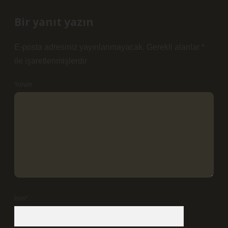
Bir yanıt yazın
E-posta adresiniz yayınlanmayacak.
Gerekli alanlar
*
ile işaretlenmişlerdir
Yorum
İsim*