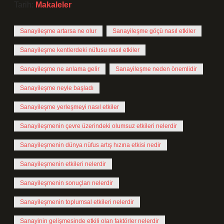
Tarih:
Makaleler
Sanayileşme artarsa ne olur
Sanayileşme göçü nasıl etkiler
Sanayileşme kentlerdeki nüfusu nasıl etkiler
Sanayileşme ne anlama gelir
Sanayileşme neden önemlidir
Sanayileşme neyle başladı
Sanayileşme yerleşmeyi nasıl etkiler
Sanayileşmenin çevre üzerindeki olumsuz etkileri nelerdir
Sanayileşmenin dünya nüfus artış hızına etkisi nedir
Sanayileşmenin etkileri nelerdir
Sanayileşmenin sonuçları nelerdir
Sanayileşmenin toplumsal etkileri nelerdir
Sanayinin gelişmesinde etkili olan faktörler nelerdir