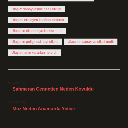
Ulaşım sanayileşme nasıl etkiler
Ulaşımı etkileyen faktörler nelerdir
Ulaşımın ekonomiye katkısı nedir
Ulaşımın gelişmesi neyi etkiler
Ulaşımın sanayiye etkisi nedir
Ulaştırmanın yararları nelerdir
Önceki Yazı
Şahmeran Cennetten Neden Kovuldu
Sonraki Yazı
Muz Neden Anamurda Yetişir