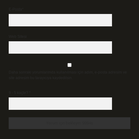
E-Posta*
Web Sitesi
Daha sonraki yorumlarımda kullanılması için adım, e-posta adresim ve
site adresim bu tarayıcıya kaydedilsin.
9 - 5 kaçtır?
*