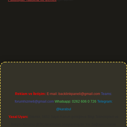
 giriş
Reklam ve İletişim:
E-mail:
backlinkpaneli@gmail.com
Teams:
forumhizmeti@gmail.com
Whatsapp: 0262 606 0 726
Telegram:
@karabul
Yasal Uyarı:
Sitemiz, 5651 Sayılı Kanun gereğince Bilgi Teknolojileri ve
İletişim Kurumu (BTK) tarafından onaylanmış bir Yer Sağlayıcı olarak