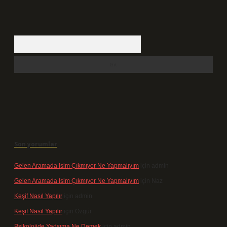
Arama
Son yorumlar
Gelen Aramada Isim Çıkmıyor Ne Yapmalıyım
için
admin
Gelen Aramada Isim Çıkmıyor Ne Yapmalıyım
için
Naz
Keşif Nasıl Yapılır
için
admin
Keşif Nasıl Yapılır
için
Özgür
Psikolojide Yadsıma Ne Demek
için
admin