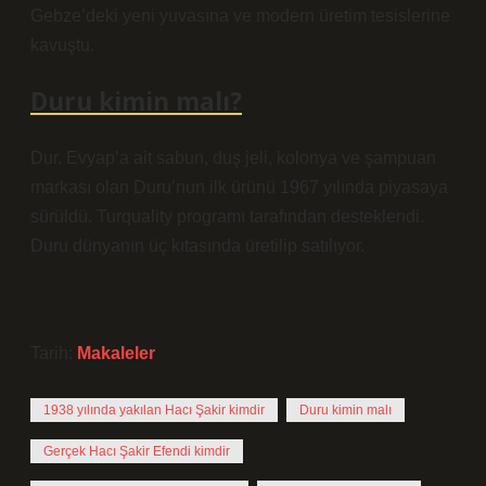
Gebze’deki yeni yuvasına ve modern üretim tesislerine
kavuştu.
Duru kimin malı?
Dur. Evyap’a ait sabun, duş jeli, kolonya ve şampuan
markası olan Duru’nun ilk ürünü 1967 yılında piyasaya
sürüldü. Turquality programı tarafından desteklendi.
Duru dünyanın üç kıtasında üretilip satılıyor.
Tarih:
Makaleler
1938 yılında yakılan Hacı Şakir kimdir
Duru kimin malı
Gerçek Hacı Şakir Efendi kimdir