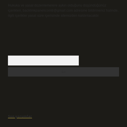
Hukuka ve yasal düzenlemelere aykırı olduğunu düşündüğünüz
içerikleri,
backlinkpanelicomtr@gmail.com
adresine bildirmeniz halinde,
ilgili içerikler yasal süre içerisinde sitemizden kaldırılacaktır.
Arama
Son yorumlar