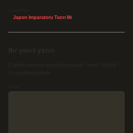
Sonraki Yazı
Japon Imparatoru Tanrı Mı
Bir yanıt yazın
E-posta adresiniz yayınlanmayacak.
Gerekli alanlar
*
ile işaretlenmişlerdir
Yorum