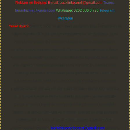
Reklam ve İletişim:
E-mail:
backlinkpaneli@gmail.com
Teams:
forumhizmeti@gmail.com
Whatsapp: 0262 606 0 726
Telegram:
@karabul
Yasal Uyarı:
Sitemiz, 5651 Sayılı Kanun gereğince Bilgi Teknolojileri ve
İletişim Kurumu (BTK) tarafından onaylanmış bir Yer Sağlayıcı olarak
hizmet vermektedir. Bu nedenle, sitedeki içerikleri proaktif olarak
denetleme veya araştırma yükümlülüğümüz bulunmamaktadır. Ancak,
üyelerimiz yazdıkları içeriklerin sorumluluğunu taşımakta olup, siteye
üye olarak bu sorumluluğu kabul etmiş sayılırlar. Bu internet sitesi,
herhangi bir marka, kurum veya şahıs şirketi ile hiçbir bağlantısı
bulunmamaktadır. Sitede yalnızca kendi hazırladığımız makaleler
paylaşılmaktadır. Burada yer alan içerikler haber niteliği taşımamakta
olup, gerçek kurum ve kişiler hakkında paylaşım yapılmamaktadır.
Gerçek kurum ve kişiler ile isim benzerlikleri tamamen tesadüfidir.
Sitemiz, kar amacı gütmeyen ve tamamen ücretsiz bir bilgi paylaşım
platformudur. Hukuka ve yasal düzenlemelere aykırı olduğunu
düşündüğünüz içerikleri,
backlinkpanelicomtr@gmail.com
adresine