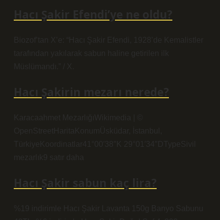
Hacı Şakir Efendi’ye ne oldu?
Biozof’tan X’e: “Hacı Şakir Efendi, 1928’de Kemalistler
tarafından yakılarak sabun haline getirilen ilk
Müslümandı.” / X.
Hacı Şakirin mezarı nerede?
Karacaahmet MezarlığıWikimedia | ©
OpenStreetHaritaKonumÜsküdar, İstanbul,
TürkiyeKoordinatlar41°00′38″K 29°01′34″DTypeSivil
mezarlık9 satır daha
Hacı Şakir sabun kaç lira?
%19 indirimle Hacı Şakir Lavanta 150g Banyo Sabunu