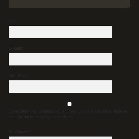
İsim*
E-Posta*
Web Sitesi
Daha sonraki yorumlarımda kullanılması için adım, e-posta adresim ve
site adresim bu tarayıcıya kaydedilsin.
6 + 2 kaçtır?
*