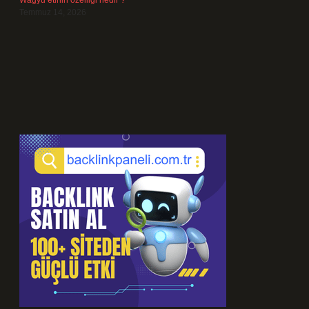
Wagyu etinin özelliği nedir ?
Temmuz 14, 2026