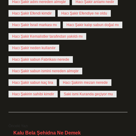
Hacı Şakir adını nereden almıştır
Hacı Şakir anlamı nedir
Hacı Şakir Efendi kimdir
Hacı Şakir Efendiye ne oldu
Hacı Şakir İsrail markası mı
Hacı Şakir kalıp sabun doğal mı
Hacı Şakir Kemalistler tarafından yakıldı mı
Hacı Şakir neden kullanılır
Hacı Şakir sabun Fabrikası nerede
Hacı Şakir sabun ismini nereden almıştır
Hacı Şakir sabun kaç lira
Hacı Şakirin mezarı nerede
Hacı Şakirin sahibi kimdir
Saki ismi Kuranda geçiyor mu
Önceki Yazı
Kalu Bela Şehidna Ne Demek