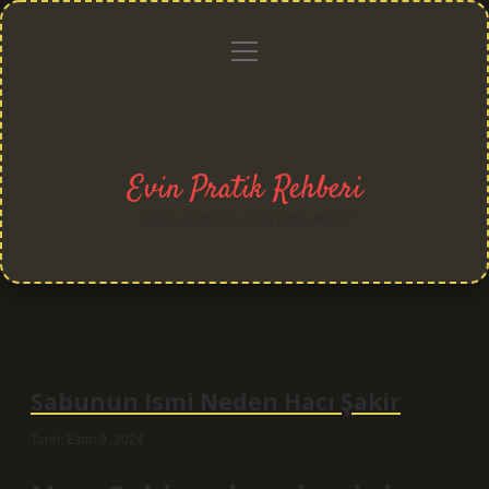
menüyü
Anasayfa
Gizlilik
Yasal
Hakkımızda
aç
Politikası
Uyarı
Evin Pratik Rehberi
Yaşam alanlarına neşe katan fikirler!
Sabunun Ismi Neden Hacı Şakir
Tarih: Ekim 9, 2024