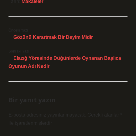
Tarih:
Makaleler
Önceki Yazı
Gözünü Karartmak Bir Deyim Midir
Sonraki Yazı
Elazığ Yöresinde Düğünlerde Oynanan Başlıca
Oyunun Adı Nedir
Bir yanıt yazın
E-posta adresiniz yayınlanmayacak.
Gerekli alanlar
*
ile işaretlenmişlerdir