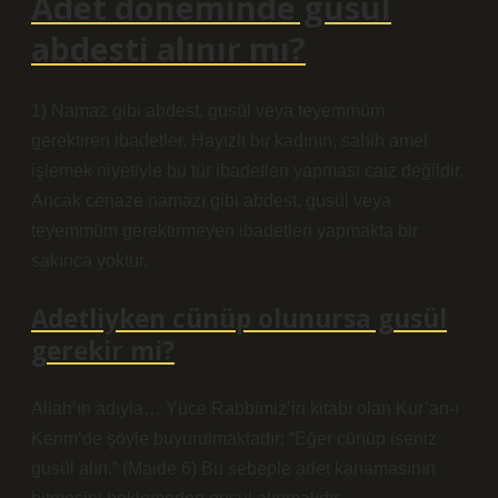
Adet döneminde gusül
abdesti alınır mı?
1) Namaz gibi abdest, gusül veya teyemmüm
gerektiren ibadetler. Hayızlı bir kadının, sahih amel
işlemek niyetiyle bu tür ibadetleri yapması caiz değildir.
Ancak cenaze namazı gibi abdest, gusül veya
teyemmüm gerektirmeyen ibadetleri yapmakta bir
sakınca yoktur.
Adetliyken cünüp olunursa gusül
gerekir mi?
Allah’ın adıyla… Yüce Rabbimiz’in kitabı olan Kur’an-ı
Kerim’de şöyle buyurulmaktadır: “Eğer cünüp iseniz
gusül alın.” (Maide 6) Bu sebeple adet kanamasının