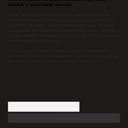
halindedir ve tavsiye niteliği taşımazlar.
Sitemiz, 5651 Sayılı Kanun gereğince Bilgi Teknolojileri ve İletişim
Kurumu (BTK) tarafından onaylanmış bir Yer Sağlayıcı olarak hizmet
vermektedir. Bu nedenle, sitedeki içerikleri proaktif olarak denetleme
veya araştırma yükümlülüğümüz bulunmamaktadır. Ancak, üyelerimiz
yazdıkları içeriklerin sorumluluğunu taşımakta olup, siteye üye olarak bu
sorumluluğu kabul etmiş sayılırlar.
Hukuka ve yasal düzenlemelere aykırı olduğunu düşündüğünüz
içerikleri,
backlinkpanelicomtr@gmail.com
adresine bildirmeniz halinde,
ilgili içerikler yasal süre içerisinde sitemizden kaldırılacaktır.
Arama