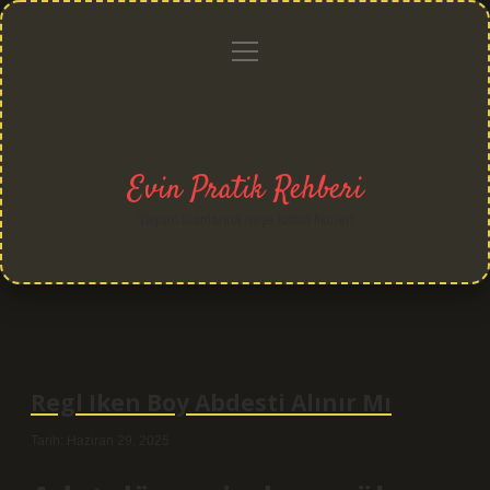
menüyü
Anasayfa
Gizlilik
Yasal
Hakkımızda
aç
Politikası
Uyarı
Evin Pratik Rehberi
Yaşam alanlarına neşe katan fikirler!
Regl Iken Boy Abdesti Alınır Mı
Tarih: Haziran 29, 2025