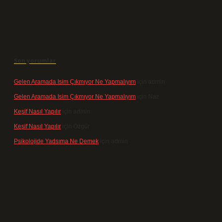
Son yorumlar
Gelen Aramada Isim Çıkmıyor Ne Yapmalıyım
için
admin
Gelen Aramada Isim Çıkmıyor Ne Yapmalıyım
için
Naz
Keşif Nasıl Yapılır
için
admin
Keşif Nasıl Yapılır
için
Özgür
Psikolojide Yadsıma Ne Demek
için
admin