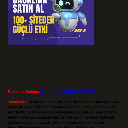
Reklam ve İletişim:
Skype: live:.cid.575569c608265c69
Yasal Uyarı:
Bu internet sitesi, herhangi bir marka, kurum veya şahıs
şirketi ile hiçbir bağlantısı bulunmamaktadır. Sitede yalnızca kendi
hazırladığımız makaleler paylaşılmaktadır. Burada yer alan içerikler
haber niteliği taşımamakta olup, gerçek kurum ve kişiler hakkında
paylaşım yapılmamaktadır. Gerçek kurum ve kişiler ile isim
benzerlikleri tamamen tesadüfidir. Sitemizdeki bilgiler taslak