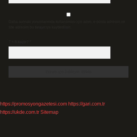
Daha sonraki yorumlarımda kullanılması için adım, e-posta adresim ve
site adresim bu tarayıcıya kaydedilsin.
7 + 8 kaçtır?
*
https://promosyongazetesi.com
https://gari.com.tr
https://ukde.com.tr
Sitemap