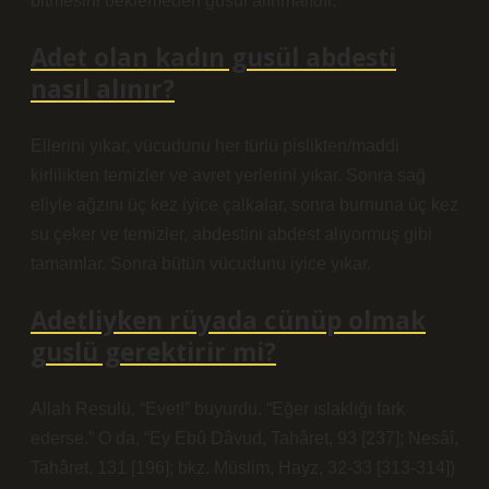
bitmesini beklemeden gusül alınmalıdır.
Adet olan kadın gusül abdesti
nasıl alınır?
Ellerini yıkar, vücudunu her türlü pislikten/maddi
kirlilikten temizler ve avret yerlerini yıkar. Sonra sağ
eliyle ağzını üç kez iyice çalkalar, sonra burnuna üç kez
su çeker ve temizler, abdestini abdest alıyormuş gibi
tamamlar. Sonra bütün vücudunu iyice yıkar.
Adetliyken rüyada cünüp olmak
guslü gerektirir mi?
Allah Resulü, “Evet!” buyurdu. “Eğer ıslaklığı fark
ederse.” O da, “Ey Ebû Dâvud, Tahâret, 93 [237]; Nesâî,
Tahâret, 131 [196]; bkz. Müslim, Hayz, 32-33 [313-314])