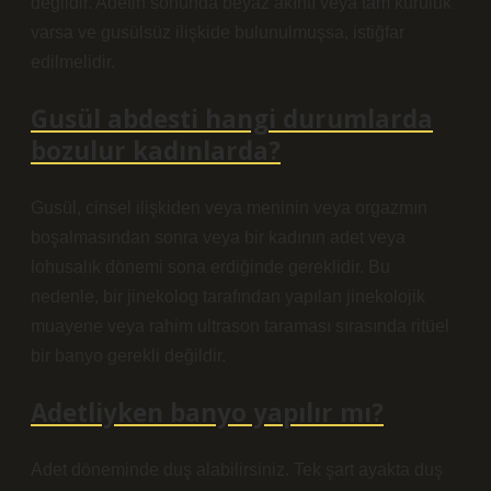
değildir. Adetin sonunda beyaz akıntı veya tam kuruluk
varsa ve gusülsüz ilişkide bulunulmuşsa, istiğfar
edilmelidir.
Gusül abdesti hangi durumlarda
bozulur kadınlarda?
Gusül, cinsel ilişkiden veya meninin veya orgazmın
boşalmasından sonra veya bir kadının adet veya
lohusalık dönemi sona erdiğinde gereklidir. Bu
nedenle, bir jinekolog tarafından yapılan jinekolojik
muayene veya rahim ultrason taraması sırasında ritüel
bir banyo gerekli değildir.
Adetliyken banyo yapılır mı?
Adet döneminde duş alabilirsiniz. Tek şart ayakta duş