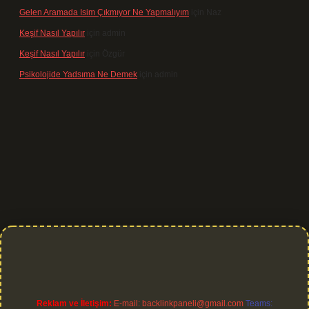
Gelen Aramada Isim Çıkmıyor Ne Yapmalıyım
için
Naz
Keşif Nasıl Yapılır
için
admin
Keşif Nasıl Yapılır
için
Özgür
Psikolojide Yadsıma Ne Demek
için
admin
 giriş
Reklam ve İletişim:
E-mail:
backlinkpaneli@gmail.com
Teams: