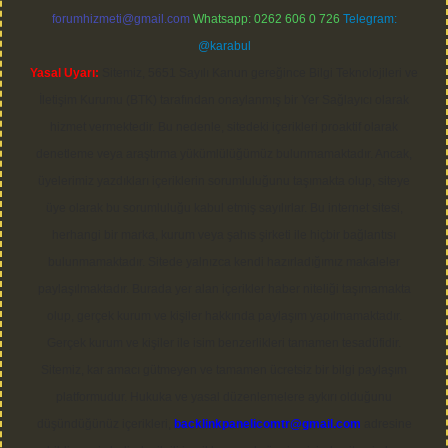
forumhizmeti@gmail.com
Whatsapp: 0262 606 0 726
Telegram:
@karabul
Yasal Uyarı:
Sitemiz, 5651 Sayılı Kanun gereğince Bilgi Teknolojileri ve
İletişim Kurumu (BTK) tarafından onaylanmış bir Yer Sağlayıcı olarak
hizmet vermektedir. Bu nedenle, sitedeki içerikleri proaktif olarak
denetleme veya araştırma yükümlülüğümüz bulunmamaktadır. Ancak,
üyelerimiz yazdıkları içeriklerin sorumluluğunu taşımakta olup, siteye
üye olarak bu sorumluluğu kabul etmiş sayılırlar. Bu internet sitesi,
herhangi bir marka, kurum veya şahıs şirketi ile hiçbir bağlantısı
bulunmamaktadır. Sitede yalnızca kendi hazırladığımız makaleler
paylaşılmaktadır. Burada yer alan içerikler haber niteliği taşımamakta
olup, gerçek kurum ve kişiler hakkında paylaşım yapılmamaktadır.
Gerçek kurum ve kişiler ile isim benzerlikleri tamamen tesadüfidir.
Sitemiz, kar amacı gütmeyen ve tamamen ücretsiz bir bilgi paylaşım
platformudur. Hukuka ve yasal düzenlemelere aykırı olduğunu
düşündüğünüz içerikleri,
backlinkpanelicomtr@gmail.com
adresine