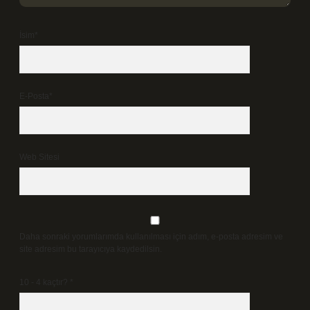
İsim*
E-Posta*
Web Sitesi
Daha sonraki yorumlarımda kullanılması için adım, e-posta adresim ve
site adresim bu tarayıcıya kaydedilsin.
10 - 4 kaçtır?
*