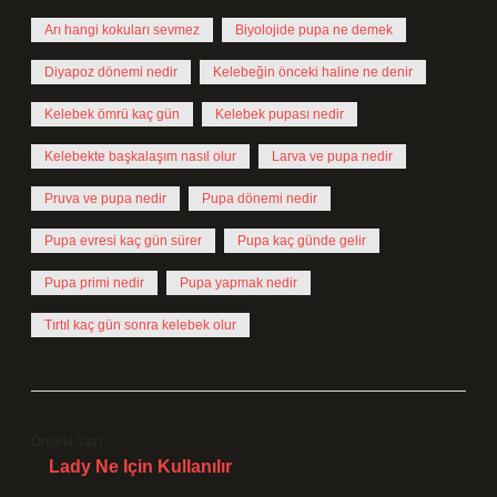
Arı hangi kokuları sevmez
Biyolojide pupa ne demek
Diyapoz dönemi nedir
Kelebeğin önceki haline ne denir
Kelebek ömrü kaç gün
Kelebek pupası nedir
Kelebekte başkalaşım nasıl olur
Larva ve pupa nedir
Pruva ve pupa nedir
Pupa dönemi nedir
Pupa evresi kaç gün sürer
Pupa kaç günde gelir
Pupa primi nedir
Pupa yapmak nedir
Tırtıl kaç gün sonra kelebek olur
Önceki Yazı
Lady Ne Için Kullanılır