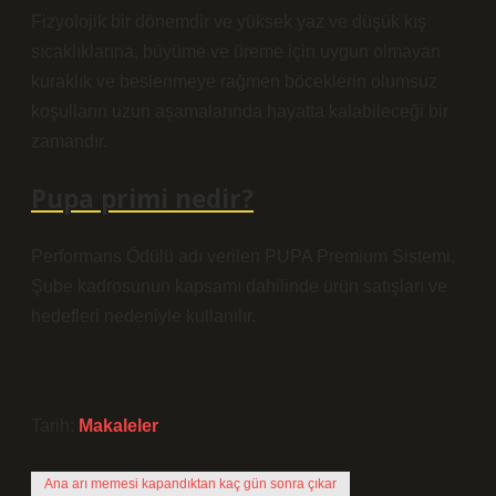
Fizyolojik bir dönemdir ve yüksek yaz ve düşük kış
sıcaklıklarına, büyüme ve üreme için uygun olmayan
kuraklık ve beslenmeye rağmen böceklerin olumsuz
koşulların uzun aşamalarında hayatta kalabileceği bir
zamandır.
Pupa primi nedir?
Performans Ödülü adı verilen PUPA Premium Sistemi,
Şube kadrosunun kapsamı dahilinde ürün satışları ve
hedefleri nedeniyle kullanılır.
Tarih:
Makaleler
Ana arı memesi kapandıktan kaç gün sonra çıkar