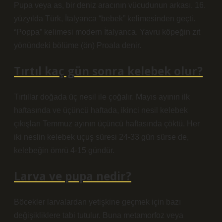
Pupa veya as, bir deniz aracının vücudunun arkası. 16.
yüzyılda Türk, İtalyanca “bebek” kelimesinden geçti.
“Poppa” kelimesi modern İtalyanca. Yavru köpeğin zıt
yönündeki bölüme (ön) Proala denir.
Tırtıl kaç gün sonra kelebek olur?
Tırtıllar doğada üç nesil ile çoğalır. Mayıs ayının ilk
haftasında ve üçüncü haftada, ikinci nesil kelebek
çıkışları Temmuz ayının üçüncü haftasında çöktü. Her
iki neslin kelebek uçuş süresi 24-33 gün sürse de,
kelebeğin ömrü 4-15 gündür.
Larva ve pupa nedir?
Böcekler larvalardan yetişkine geçmek için bazı
değişikliklere tabi tutulur. Buna metamorfoz veya