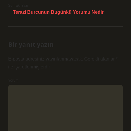
Sonraki Yazı
Terazi Burcunun Bugünkü Yorumu Nedir
Bir yanıt yazın
E-posta adresiniz yayınlanmayacak.
Gerekli alanlar
*
ile işaretlenmişlerdir
Yorum