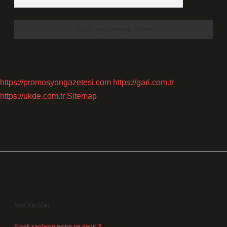
https://promosyongazetesi.com
https://gari.com.tr
https://ukde.com.tr
Sitemap
Sidebar
Son Yazılar
Erkek kardeşin eşine ne denir ?