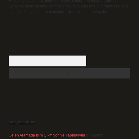
Hukuka ve yasal düzenlemelere aykırı olduğunu düşündüğünüz
içerikleri,
backlinkpanelicomtr@gmail.com
adresine bildirmeniz halinde,
ilgili içerikler yasal süre içerisinde sitemizden kaldırılacaktır.
Arama
Son yorumlar
Gelen Aramada Isim Çıkmıyor Ne Yapmalıyım
için
admin