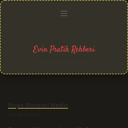
menüyü
Anasayfa
Gizlilik
Yasal
Hakkımızda
aç
Politikası
Uyarı
Evin Pratik Rehberi
Yaşam alanlarına neşe katan fikirler!
Pupa Donemi Nedir
Tarih: Mart 31, 2025