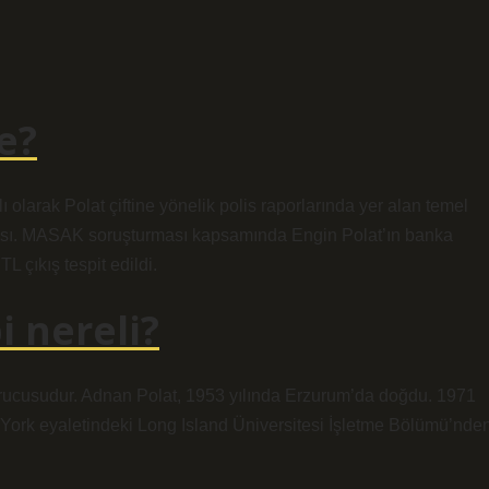
e?
olarak Polat çiftine yönelik polis raporlarında yer alan temel
diası. MASAK soruşturması kapsamında Engin Polat’ın banka
 çıkış tespit edildi.
i nereli?
urucusudur. Adnan Polat, 1953 yılında Erzurum’da doğdu. 1971
w York eyaletindeki Long Island Üniversitesi İşletme Bölümü’nde