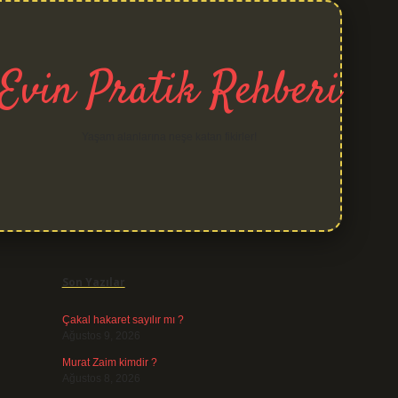
Evin Pratik Rehberi
Yaşam alanlarına neşe katan fikirler!
Sidebar
grand opera bet
Son Yazılar
Çakal hakaret sayılır mı ?
Ağustos 9, 2026
Murat Zaim kimdir ?
Ağustos 8, 2026