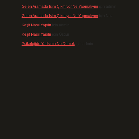
Gelen Aramada Isim Çıkmıyor Ne Yapmalıyım
için
admin
Gelen Aramada Isim Çıkmıyor Ne Yapmalıyım
için
Naz
Keşif Nasıl Yapılır
için
admin
Keşif Nasıl Yapılır
için
Özgür
Psikolojide Yadsıma Ne Demek
için
admin