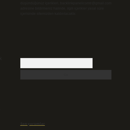
düşündüğünüz içerikleri,
backlinkpanelicomtr@gmail.com
adresine bildirmeniz halinde, ilgili içerikler yasal süre
içerisinde sitemizden kaldırılacaktır.
k
Arama
m
Son yorumlar