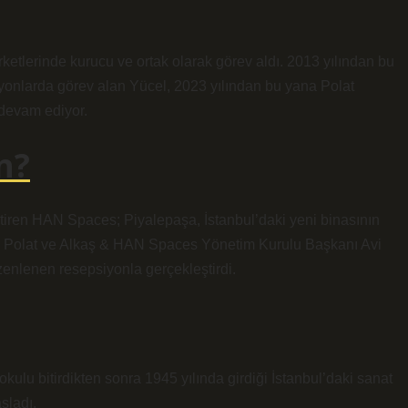
rketlerinde kurucu ve ortak olarak görev aldı. 2013 yılından bu
yonlarda görev alan Yücel, 2023 yılından bu yana Polat
devam ediyor.
n?
eştiren HAN Spaces; Piyalepaşa, İstanbul’daki yeni binasının
an Polat ve Alkaş & HAN Spaces Yönetim Kurulu Başkanı Avi
zenlenen resepsiyonla gerçekleştirdi.
lu bitirdikten sonra 1945 yılında girdiği İstanbul’daki sanat
şladı.