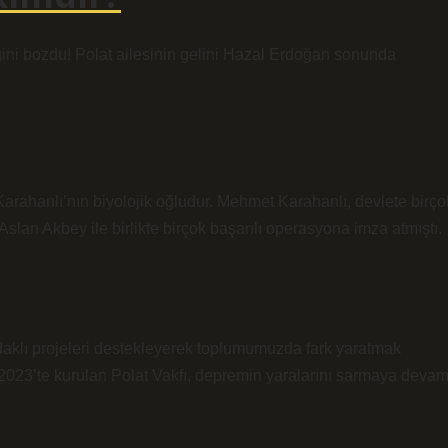
ğini bozdu! Polat ailesinin gelini Hazal Erdoğan sonunda
rahanlı’nın biyolojik oğludur. Mehmet Karahanlı, devlete birço
 Aslan Akbey ile birlikte birçok başarılı operasyona imza atmıştı.
daklı projeleri destekleyerek toplumumuzda fark yaratmak
023’te kurulan Polat Vakfı, depremin yaralarını sarmaya deva