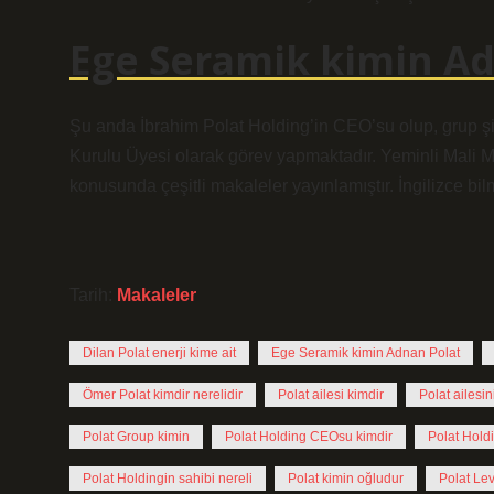
Ege Seramik kimin Ad
Şu anda İbrahim Polat Holding’in CEO’su olup, grup ş
Kurulu Üyesi olarak görev yapmaktadır. Yeminli Mali Mü
konusunda çeşitli makaleler yayınlamıştır. İngilizce bil
Tarih:
Makaleler
Dilan Polat enerji kime ait
Ege Seramik kimin Adnan Polat
Ömer Polat kimdir nerelidir
Polat ailesi kimdir
Polat ailesin
Polat Group kimin
Polat Holding CEOsu kimdir
Polat Hold
Polat Holdingin sahibi nereli
Polat kimin oğludur
Polat Lev