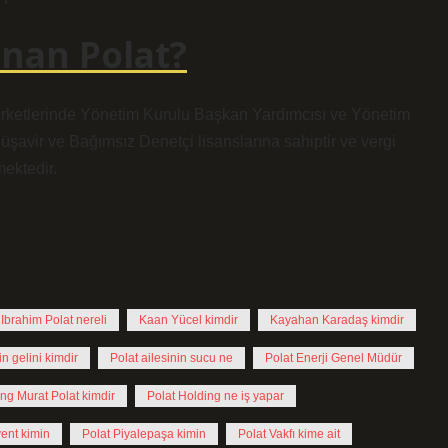
nan Polat?
irketlerinde Yönetim Kurulu Başkan Yardımcısı ve Yönetim
şavir ve Bağımsız Denetçi lisanslarına sahiptir ve vergi
mektedir.
Ibrahim Polat nereli
Kaan Yücel kimdir
Kayahan Karadaş kimdir
in gelini kimdir
Polat ailesinin sucu ne
Polat Enerji Genel Müdür
ing Murat Polat kimdir
Polat Holding ne iş yapar
ent kimin
Polat Piyalepaşa kimin
Polat Vakfı kime ait