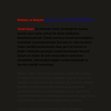
Reklam ve İletişim:
Skype: live:.cid.575569c608265c69
Yasal Uyarı:
Bu internet sitesi, herhangi bir marka,
kurum veya şahıs şirketi ile hiçbir bağlantısı
bulunmamaktadır. Sitede yalnızca kendi hazırladığımız
makaleler paylaşılmaktadır. Burada yer alan içerikler
haber niteliği taşımamakta olup, gerçek kurum ve
kişiler hakkında paylaşım yapılmamaktadır. Gerçek
kurum ve kişiler ile isim benzerlikleri tamamen
tesadüfidir. Sitemizdeki bilgiler taslak halindedir ve
tavsiye niteliği taşımazlar.
Sitemiz, 5651 Sayılı Kanun gereğince Bilgi Teknolojileri
ve İletişim Kurumu (BTK) tarafından onaylanmış bir Yer
Sağlayıcı olarak hizmet vermektedir. Bu nedenle, sitedeki
içerikleri proaktif olarak denetleme veya araştırma
yükümlülüğümüz bulunmamaktadır. Ancak, üyelerimiz
yazdıkları içeriklerin sorumluluğunu taşımakta olup, siteye
üye olarak bu sorumluluğu kabul etmiş sayılırlar.
Hukuka ve yasal düzenlemelere aykırı olduğunu