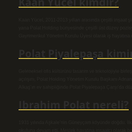
Kaan Yücel kimdir?
Kaan Yücel, 2011-2013 yılları arasında çeşitli inşaat şi
yana Polat Holding bünyesinde çeşitli üst düzey pozis
Gayrimenkul Yönetim Kurulu Üyesi olarak iş hayatına 
Polat Piyalepaşa kimi
Geleneksel ofis kültürünü tasarım ve teknolojiyle birl
açılışını, Polat Holding Yönetim Kurulu Başkanı Adn
Alkaş’ın ev sahipliğinde Polat Piyalepaşa Çarşı’da dü
Ibrahim Polat nereli?
1931 yılında Aşkale’nin Güneyçam köyünde doğdu. İlkoku
okuluna devam etti. Meslek hayatına inşaatçı olarak ba