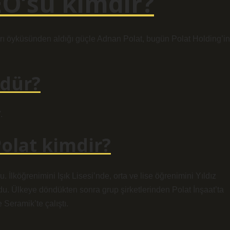
EO’su kimdir?
arı öyküsünden aldığı güçle Adnan Polat, bugün Polat Holding’in
üdür?
.
olat kimdir?
İlköğrenimini Işık Lisesi’nde, orta ve lise öğrenimini Yıldız
du. Ülkeye döndükten sonra grup şirketlerinden Polat İnşaat’ta
 Seramik’te çalıştı.