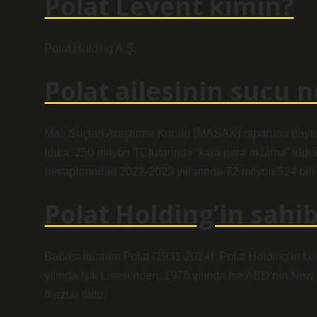
Polat Levent kimin?
Polat Holding A.Ş.
Polat ailesinin sucu n
Mali Suçları Araştırma Kurulu (MASAK) raporuna dayalı 
iddia, 250 milyon TL tutarında “kara para aklama” id
hesaplarından 2022-2023 yıllarında 72 milyon 524 bin TL
Polat Holding’in sahib
Babası İbrahim Polat (1931-2024), Polat Holding’in k
yılında Işık Lisesi’nden, 1976 yılında ise ABD’nin Ne
mezun oldu.