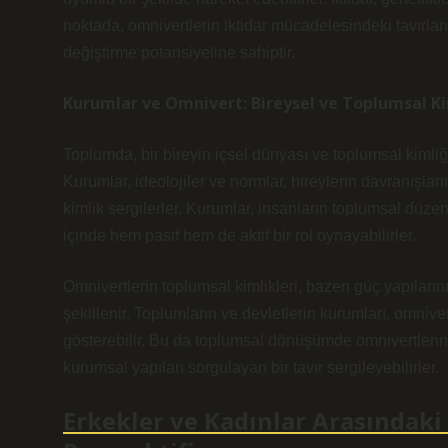
noktada, omnivertlerin iktidar mücadelesindeki tavırl
değiştirme potansiyeline sahiptir.
Kurumlar ve Omnivert: Bireysel ve Toplumsal Ki
Toplumda, bir bireyin içsel dünyası ve toplumsal kimli
Kurumlar, ideolojiler ve normlar, bireylerin davranışları
kimlik sergilerler. Kurumlar, insanların toplumsal düzen
içinde hem pasif hem de aktif bir rol oynayabilirler.
Omnivertlerin toplumsal kimlikleri, bazen güç yapıları
şekillenir. Toplumların ve devletlerin kurumları, omnivert
gösterebilir. Bu da toplumsal dönüşümde omnivertlerin r
kurumsal yapıları sorgulayan bir tavır sergileyebilirler.
Erkekler ve Kadınlar Arasındak