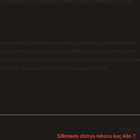
geçiş yapabilen ve toplumsal normları hem içselleştirip hem de
ir rol oynar? İçsel dünyada mı daha güçlüdür, yoksa toplumsal
ınların demokratik katılım perspektifleri arasında, omnivertlerin
ce, omnivert bir toplumun geleceğini şekillendirme potansiyelin
üzerine düşündüklerinizi bizimle tartışabilirsiniz.
Sonraki Yaz
Silkmede dünya rekoru kaç kilo ?