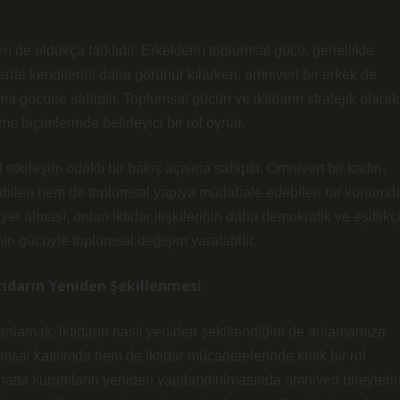
en de oldukça farklıdır. Erkeklerin toplumsal gücü, genellikle
ilerde kendilerini daha görünür kılarken, omnivert bir erkek de
ma gücüne sahiptir. Toplumsal gücün ve iktidarın stratejik olarak
me biçimlerinde belirleyici bir rol oynar.
etkileşim odaklı bir bakış açısına sahiptir. Omnivert bir kadın,
uyabilen hem de toplumsal yapıya müdahale edebilen bir konumd
er alması, onları iktidar ilişkilerinin daha demokratik ve eşitlikç
inin gücüyle toplumsal değişim yaratabilir.
idarın Yeniden Şekillenmesi
i anlamak, iktidarın nasıl yeniden şekillendiğini de anlamamıza
msal katılımda hem de iktidar mücadelelerinde kritik bir rol
hatta kurumların yeniden yapılandırılmasında omnivert bireyleri