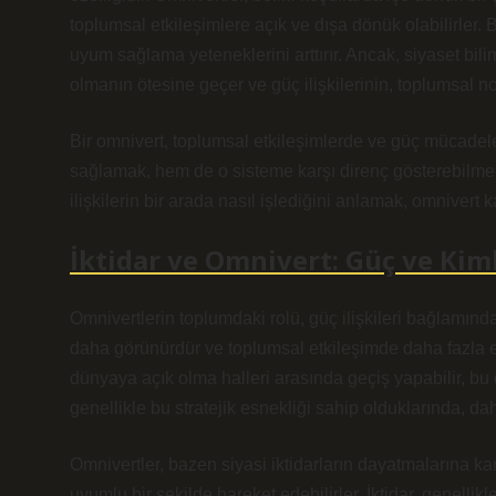
toplumsal etkileşimlere açık ve dışa dönük olabilirler. 
uyum sağlama yeteneklerini arttırır. Ancak, siyaset bil
olmanın ötesine geçer ve güç ilişkilerinin, toplumsal norm
Bir omnivert, toplumsal etkileşimlerde ve güç mücadel
sağlamak, hem de o sisteme karşı direnç gösterebilmek i
ilişkilerin bir arada nasıl işlediğini anlamak, omnivert
İktidar ve Omnivert: Güç ve Kimli
Omnivertlerin toplumdaki rolü, güç ilişkileri bağlamında 
daha görünürdür ve toplumsal etkileşimde daha fazla et
dünyaya açık olma halleri arasında geçiş yapabilir, bu d
genellikle bu stratejik esnekliği sahip olduklarında, dah
Omnivertler, bazen siyasi iktidarların dayatmalarına ka
uyumlu bir şekilde hareket edebilirler. İktidar, genellik