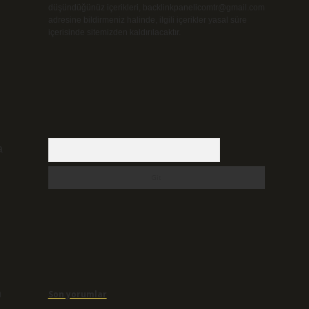
düşündüğünüz içerikleri,
backlinkpanelicomtr@gmail.com
adresine bildirmeniz halinde, ilgili içerikler yasal süre
içerisinde sitemizden kaldırılacaktır.
Arama
a
i
n
Son yorumlar