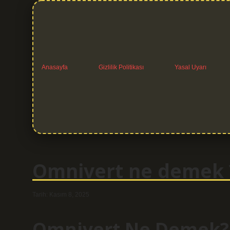
Anasayfa
Gizlilik Politikası
Yasal Uyarı
Omnivert ne demek 
Tarih: Kasım 8, 2025
Omnivert Ne Demek? S