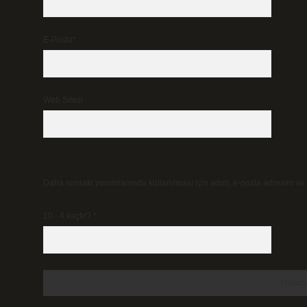
E-Posta*
Web Sitesi
Daha sonraki yorumlarımda kullanılması için adım, e-posta adresim ve s
10 - 4 kaçtır?
*