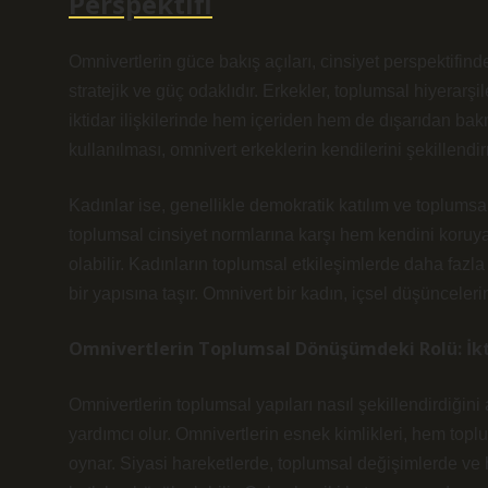
Perspektifi
Omnivertlerin güce bakış açıları, cinsiyet perspektifind
stratejik ve güç odaklıdır. Erkekler, toplumsal hiyerarş
iktidar ilişkilerinde hem içeriden hem de dışarıdan bak
kullanılması, omnivert erkeklerin kendilerini şekillendir
Kadınlar ise, genellikle demokratik katılım ve toplumsal 
toplumsal cinsiyet normlarına karşı hem kendini kor
olabilir. Kadınların toplumsal etkileşimlerde daha fazla y
bir yapısına taşır. Omnivert bir kadın, içsel düşünceler
Omnivertlerin Toplumsal Dönüşümdeki Rolü: İkt
Omnivertlerin toplumsal yapıları nasıl şekillendirdiğin
yardımcı olur. Omnivertlerin esnek kimlikleri, hem toplu
oynar. Siyasi hareketlerde, toplumsal değişimlerde ve 