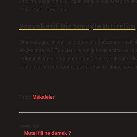
katkıları büyük olabilir. Onlar, her iki kutup arasında 
sorgulayan bireylerdir.
Provokatif Bir Soruyla Bitirelim
Omnivert, güç, iktidar ve toplumsal dönüşümde nasıl b
etkileşimde mi? Erkeklerin stratejik bakış açıları ve kad
toplumsal yapıyı dönüştürme gücü nasıl şekillenir? Siz
sahip midir? Yorumlarınızı paylaşarak, bu ilginç kavram 
Tarih:
Makaleler
Önceki Yazı
Mutel fiil ne demek ?