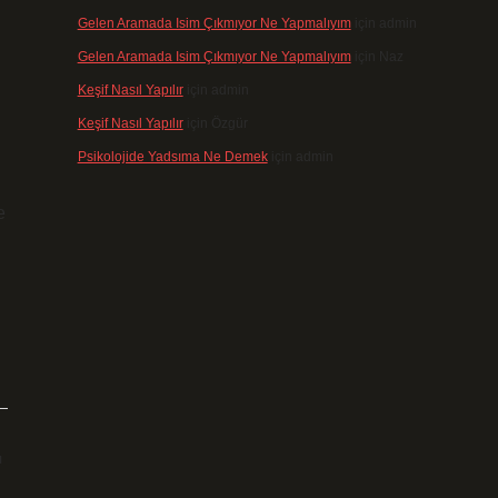
Gelen Aramada Isim Çıkmıyor Ne Yapmalıyım
için
admin
Gelen Aramada Isim Çıkmıyor Ne Yapmalıyım
için
Naz
Keşif Nasıl Yapılır
için
admin
Keşif Nasıl Yapılır
için
Özgür
Psikolojide Yadsıma Ne Demek
için
admin
e
ı