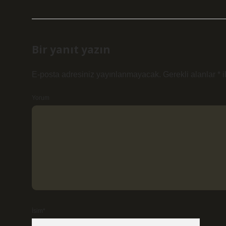
Bir yanıt yazın
E-posta adresiniz yayınlanmayacak.
Gerekli alanlar
*
i
Yorum
İsim*