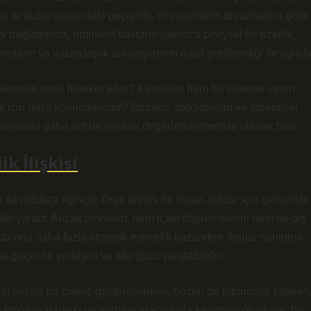
Bu iki kutup arasındaki geçişlilik, omnivertlerin durumlarına göre
imi bağlamında, omnivert kavramı yalnızca bireysel bir özellik
ların ve vatandaşlık anlayışlarının nasıl şekillendiği ile ilgilidir
elerinde nasıl hareket eder? Kendisini hem bir sisteme uyum
çin nasıl konumlandırır? İktidarın, ideolojilerin ve toplumsal
 kavramını daha net bir şekilde değerlendirmemize olanak tanır.
k İlişkisi
da oldukça ilginçtir. Dışa dönük bir insan, iktidar için genellikle
ki yaratır. Ancak omnivert, hem içsel düşüncelerini hem de dış
a ona daha fazla stratejik esneklik kazandırır. İktidar sahipleri,
a güçlü bir yerleşim ve etki gücü yaratabilirler.
rşı sessiz bir direnç gösterebilirken, bazen de toplumsal yapılarl
le toplumsal baskı ve normlar aracılığıyla kendisini oluşturur. Bu