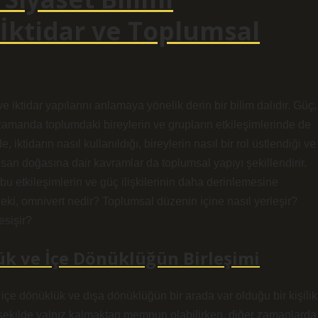
İktidar ve Toplumsal
ve iktidar yapılarını anlamaya yönelik derin bir bilim dalıdır. Güç,
zamanda toplumdaki bireylerin ve grupların etkileşimlerinde de
iktidarın nasıl kullanıldığı, bireylerin nasıl bir rol üstlendiği ve
, insan doğasına dair kavramlar da toplumsal yapıyı şekillendirir.
bu etkileşimlerin ve güç ilişkilerinin daha derinlemesine
eki, omnivert nedir? Toplumsal düzenin içine nasıl yerleşir?
esişir?
k ve İçe Dönüklüğün Birleşimi
n, içe dönüklük ve dışa dönüklüğün bir arada var olduğu bir kişilik
bir şekilde yalnız kalmaktan memnun olabilirken, diğer zamanlarda