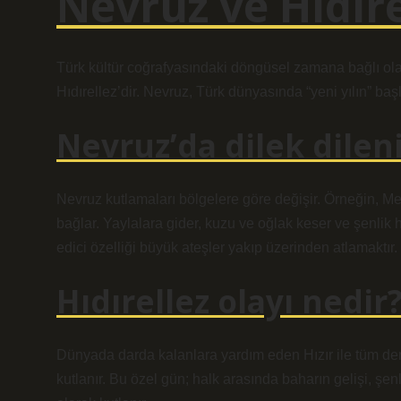
Nevruz ve Hıdıre
Türk kültür coğrafyasındaki döngüsel zamana bağlı olara
Hıdırellez’dir. Nevruz, Türk dünyasında “yeni yılın” başl
Nevruz’da dilek dilen
Nevruz kutlamaları bölgelere göre değişir. Örneğin, Mer
bağlar. Yaylalara gider, kuzu ve oğlak keser ve şenlik 
edici özelliği büyük ateşler yakıp üzerinden atlamaktır.
Hıdırellez olayı nedir
Dünyada darda kalanlara yardım eden Hızır ile tüm den
kutlanır. Bu özel gün; halk arasında baharın gelişi, şenl