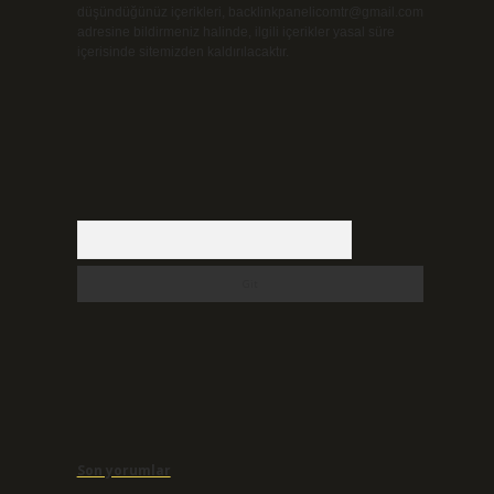
düşündüğünüz içerikleri,
backlinkpanelicomtr@gmail.com
adresine bildirmeniz halinde, ilgili içerikler yasal süre
içerisinde sitemizden kaldırılacaktır.
Arama
Son yorumlar