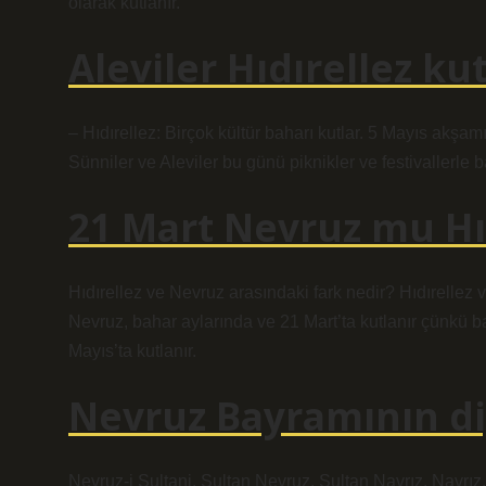
olarak kutlanır.
Aleviler Hıdırellez ku
– Hıdırellez: Birçok kültür baharı kutlar. 5 Mayıs akşam
Sünniler ve Aleviler bu günü piknikler ve festivallerle bah
21 Mart Nevruz mu Hı
Hıdırellez ve Nevruz arasındaki fark nedir? Hıdırellez ve
Nevruz, bahar aylarında ve 21 Mart’ta kutlanır çünkü bah
Mayıs’ta kutlanır.
Nevruz Bayramının di
Nevruz-i Sultani, Sultan Nevruz, Sultan Navrız, Navrız, 