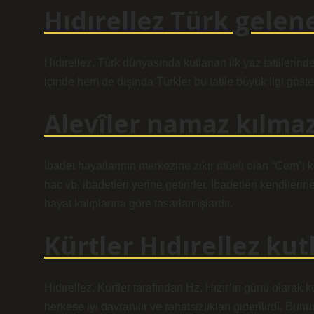
Hıdırellez Türk gelen
Hıdırellez, Türk dünyasında kutlanan ilk yaz tatilleri
içinde hem de dışında Türkler bu tatile büyük ilgi göste
Alevîler namaz kılma
İbadet hayatlarının merkezine zikir ritüeli olan “Cem”i 
hac vb. ibadetleri yerine getirirler. İbadetleri kendil
hayat kalıplarına göre tasarlamışlardır.
Kürtler Hıdırellez kut
Hıdırellez, Kürtler tarafından Hz. Hızır’ın günü olarak 
herkese iyi davranılır ve rahatsızlıkları giderilirdi. Bu