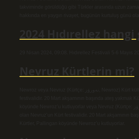
takviminde görüldüğü gibi Türkler arasında uzun zamand
hakkında en yaygın rivayet, bugünün kurtuluş günü ola
2024 Hıdırellez hangi
29 Nisan 2024, 09:08. Hıdırellez Festivali 5-6 Mayıs 202
Nevruz Kürtlerin mi?
Newroz veya Nevruz (Kürtçe: نەورۆز, Newroz) Kürt kültüründe baharın ve yeni yılın gelişi olan Nevruz’un Kürt
festivalidir. 20 Mart akşamının başında ateş yakmak K
köyünde Newroz’u kutluyorlar veya Nevruz (Kürtçe: نەورۆز, Newroz) Kürt kültüründe baharın ve yeni yılın başlangıcı
olan Nevruz’un Kürt festivalidir. 20 Mart akşamının b
Kürtler, Pallingan köyünde Newroz’u kutluyorlar.