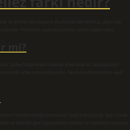
llez farkı nedir?
k iki önemli gün kutlanır. Bunlardan biri Nevruz, diğeri ise
angıcıdır. Hıdırellez, yazın başlangıcı olarak kabul edilir.
ir mi?
sin Silifke bölgesinde insanlar dilek tutar ve ağaçlara bez
havasında ortak sofralarda yerler. Nevruz kutlamalarının ayırt
?
izlerin hakimi olduğuna inanılan İlyas’ın buluştuğu gün olarak
ikler ve ritüeller gibi çağrışımlara sahiptir ve Hıdırellez bayramı