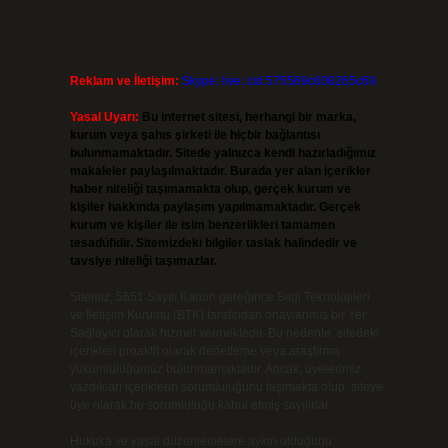
Reklam ve İletişim:
Skype: live:.cid.575569c608265c69
Yasal Uyarı:
Bu internet sitesi, herhangi bir marka,
kurum veya şahıs şirketi ile hiçbir bağlantısı
bulunmamaktadır. Sitede yalnızca kendi hazırladığımız
makaleler paylaşılmaktadır. Burada yer alan içerikler
haber niteliği taşımamakta olup, gerçek kurum ve
kişiler hakkında paylaşım yapılmamaktadır. Gerçek
kurum ve kişiler ile isim benzerlikleri tamamen
tesadüfidir. Sitemizdeki bilgiler taslak halindedir ve
tavsiye niteliği taşımazlar.
Sitemiz, 5651 Sayılı Kanun gereğince Bilgi Teknolojileri
ve İletişim Kurumu (BTK) tarafından onaylanmış bir Yer
Sağlayıcı olarak hizmet vermektedir. Bu nedenle, sitedeki
içerikleri proaktif olarak denetleme veya araştırma
yükümlülüğümüz bulunmamaktadır. Ancak, üyelerimiz
yazdıkları içeriklerin sorumluluğunu taşımakta olup, siteye
üye olarak bu sorumluluğu kabul etmiş sayılırlar.
Hukuka ve yasal düzenlemelere aykırı olduğunu