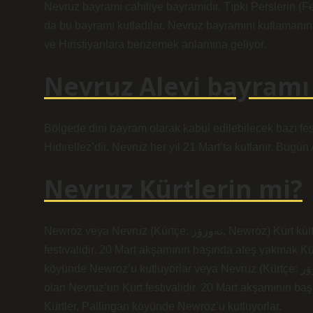
Nevruz bayramı cahiliye bayramıdır. Tıpkı Perslerin (Fe
da bu bayramı kutladılar. Nevruz bayramını kutlamanı
ve Hıristiyanlara benzemek anlamına geliyor.
Nevruz Alevi bayramı
Bölgede dini bayram olarak kabul edilebilecek bazı fes
Hıdırellez’dir. Nevruz her yıl 21 Mart’ta kutlanır. Bugü
Nevruz Kürtlerin mi?
Newroz veya Nevruz (Kürtçe: نەورۆز, Newroz) Kürt kültüründe baharın ve yeni yılın gelişi olan Nevruz’un Kürt
festivalidir. 20 Mart akşamının başında ateş yakmak K
köyünde Newroz’u kutluyorlar veya Nevruz (Kürtçe: نەورۆز, Newroz) Kürt kültüründe baharın ve yeni yılın başlangıcı
olan Nevruz’un Kürt festivalidir. 20 Mart akşamının b
Kürtler, Pallingan köyünde Newroz’u kutluyorlar.