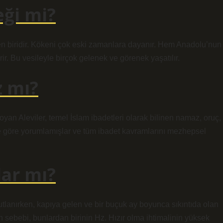
eği mi?
nden biridir. Kökeni çok eski zamanlara dayanır. Hem Anadolu’nun
rir. Bu vesileyle birçok gelenek ve görenek yaşatılır.
z mı?
koyan Aleviler, temel İslam ibadetleri olarak bilinen namaz, oruç,
erine göre yorumlamışlar ve tüm ibadet kavramlarını mezhepsel
lar mı?
kutlanırken, kapıya gelen ve bir buçuk ay boyunca sıkıntıda olan
nun sebebi, bunlardan birinin Hz. Hızır olma ihtimalinin yüksek