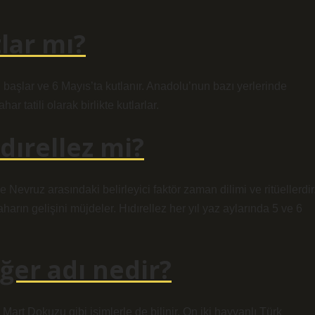
tlar mı?
ı başlar ve 6 Mayıs’ta kutlanır. Anadolu’nun bazı yerlerinde
ar tatili olarak birlikte kutlarlar.
dırellez mi?
 Nevruz arasındaki belirleyici faktör zaman dilimi ve ritüellerdir
arın gelişini müjdeler. Hıdırellez her yıl yaz aylarında 5 ve 6
ğer adı nedir?
Mart Dokuzu gibi isimlerle de bilinir. On iki hayvanlı Türk