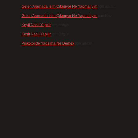
Gelen Aramada Isim Çıkmıyor Ne Yapmalıyım
için
admin
Gelen Aramada Isim Çıkmıyor Ne Yapmalıyım
için
Naz
Keşif Nasıl Yapılır
için
admin
Keşif Nasıl Yapılır
için
Özgür
Psikolojide Yadsıma Ne Demek
için
admin