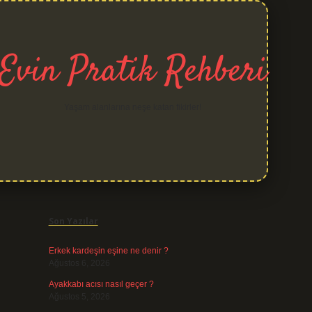
Evin Pratik Rehberi
Yaşam alanlarına neşe katan fikirler!
Sidebar
grand opera bet
Son Yazılar
Erkek kardeşin eşine ne denir ?
Ağustos 6, 2026
Ayakkabı acısı nasıl geçer ?
Ağustos 5, 2026