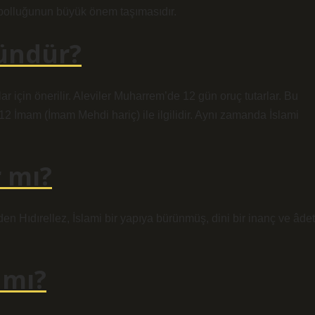
bolluğunun büyük önem taşımasıdır.
gündür?
 için önerilir. Aleviler Muharrem’de 12 gün oruç tutarlar. Bu
12 İmam (İmam Mehdi hariç) ile ilgilidir. Aynı zamanda İslami
r mı?
den Hıdırellez, İslami bir yapıya bürünmüş, dini bir inanç ve âdet
 mı?