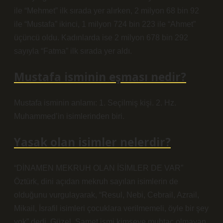
ile “Mehmet” ilk sırada yer alırken, 2 milyon 68 bin 92
ile “Mustafa” ikinci, 1 milyon 724 bin 223 ile “Ahmet”
üçüncü oldu. Kadınlarda ise 2 milyon 678 bin 292
sayıyla “Fatma” ilk sırada yer aldı.
Mustafa isminin eşması nedir?
Mustafa isminin anlamı: 1. Seçilmiş kişi. 2. Hz.
Muhammed’in isimlerinden biri.
Yasak olan isimler nelerdir?
“DİNAMEN MEKRUH OLAN İSİMLER DE VAR”
Öztürk, dini açıdan mekruh sayılan isimlerin de
olduğunu vurgulayarak, “Resul, Nebi, Cebrail, Azrail,
Mikail, İsrafil isimleri çocuklara verilmemeli, öyle bir şey
yok” dedi. Güzel. Samet ismi kimseye muhtaç olmayan