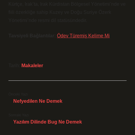
Kürtçe, Irak’ta, Irak Kürdistan Bölgesel Yönetimi’nde ve
fiili özerkliğe sahip Kuzey ve Doğu Suriye Özerk
Yönetimi’nde resmi dil statüsündedir.
Tavsiyeli Bağlantılar:
Ödev Türemiş Kelime Mi
Tarih:
Makaleler
Önceki Yazı
Nefyedilen Ne Demek
Sonraki Yazı
Yazılım Dilinde Bug Ne Demek