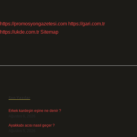
https://promosyongazetesi.com
https://gari.com.tr
https://ukde.com.tr
Sitemap
Sidebar
Son Yazılar
Erkek kardeşin eşine ne denir ?
Ağustos 6, 2026
Ayakkabı acısı nasıl geçer ?
Ağustos 5, 2026