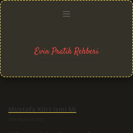
menüyü
Anasayfa
Gizlilik
Yasal
Hakkımızda
aç
Politikası
Uyarı
Evin Pratik Rehberi
Yaşam alanlarına neşe katan fikirler!
Mustafa Kürt Ismi Mi
Tarih: Ağustos 4, 2025