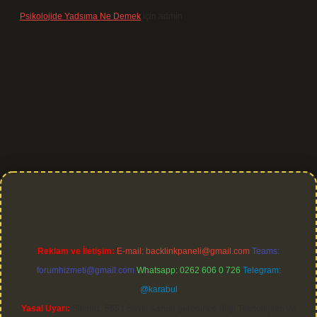
Psikolojide Yadsıma Ne Demek
için
admin
et giriş
Reklam ve İletişim:
E-mail:
backlinkpaneli@gmail.com
Teams:
forumhizmeti@gmail.com
Whatsapp: 0262 606 0 726
Telegram:
@karabul
Yasal Uyarı:
Sitemiz, 5651 Sayılı Kanun gereğince Bilgi Teknolojileri ve