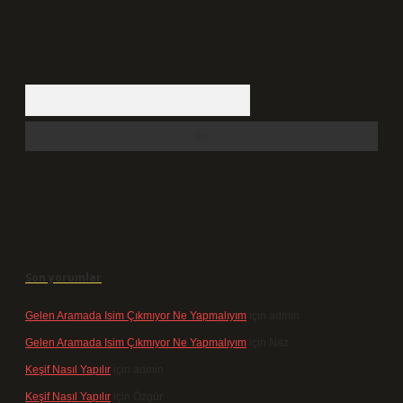
Arama
Son yorumlar
Gelen Aramada Isim Çıkmıyor Ne Yapmalıyım
için
admin
Gelen Aramada Isim Çıkmıyor Ne Yapmalıyım
için
Naz
Keşif Nasıl Yapılır
için
admin
Keşif Nasıl Yapılır
için
Özgür