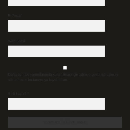
E-Posta*
Web Sitesi
Daha sonraki yorumlarımda kullanılması için adım, e-posta adresim ve
site adresim bu tarayıcıya kaydedilsin.
9 - 5 kaçtır?
*