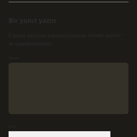
Bir yanıt yazın
E-posta adresiniz yayınlanmayacak.
Gerekli alanlar
*
ile işaretlenmişlerdir
Yorum
İsim*