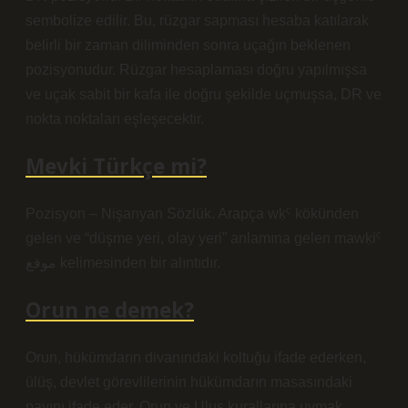
sembolize edilir. Bu, rüzgar sapması hesaba katılarak
belirli bir zaman diliminden sonra uçağın beklenen
pozisyonudur. Rüzgar hesaplaması doğru yapılmışsa
ve uçak sabit bir kafa ile doğru şekilde uçmuşsa, DR ve
nokta noktaları eşleşecektir.
Mevki Türkçe mi?
Pozisyon – Nişanyan Sözlük. Arapça wḳˁ kökünden
gelen ve “düşme yeri, olay yeri” anlamına gelen mawḳiˁ
موقع kelimesinden bir alıntıdır.
Orun ne demek?
Orun, hükümdarın divanındaki koltuğu ifade ederken,
ülüş, devlet görevlilerinin hükümdarın masasındaki
payını ifade eder. Orun ve Uluş kurallarına uymak