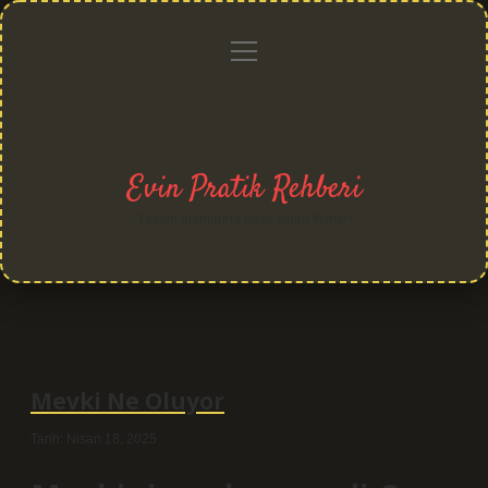
menüyü
Anasayfa
Gizlilik
Yasal
Hakkımızda
aç
Politikası
Uyarı
Evin Pratik Rehberi
Yaşam alanlarına neşe katan fikirler!
Mevki Ne Oluyor
Tarih: Nisan 18, 2025