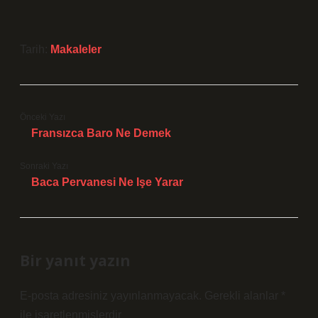
Tarih:
Makaleler
Önceki Yazı
Fransızca Baro Ne Demek
Sonraki Yazı
Baca Pervanesi Ne Işe Yarar
Bir yanıt yazın
E-posta adresiniz yayınlanmayacak.
Gerekli alanlar
*
ile işaretlenmişlerdir