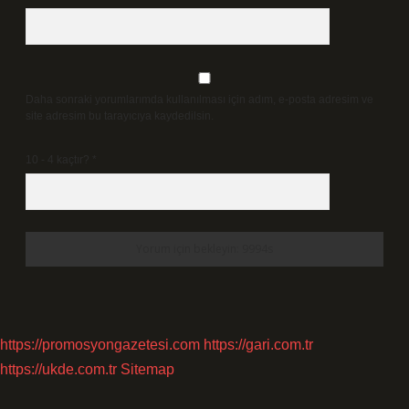
Daha sonraki yorumlarımda kullanılması için adım, e-posta adresim ve
site adresim bu tarayıcıya kaydedilsin.
10 - 4 kaçtır?
*
https://promosyongazetesi.com
https://gari.com.tr
https://ukde.com.tr
Sitemap