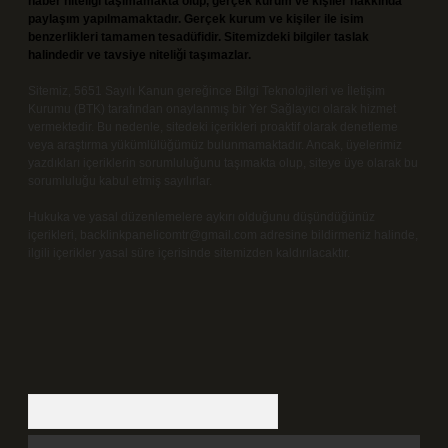
haber niteliği taşımamakta olup, gerçek kurum ve kişiler hakkında
paylaşım yapılmamaktadır. Gerçek kurum ve kişiler ile isim
benzerlikleri tamamen tesadüfidir. Sitemizdeki bilgiler taslak
halindedir ve tavsiye niteliği taşımazlar.
Sitemiz, 5651 Sayılı Kanun gereğince Bilgi Teknolojileri ve İletişim
Kurumu (BTK) tarafından onaylanmış bir Yer Sağlayıcı olarak hizmet
vermektedir. Bu nedenle, sitedeki içerikleri proaktif olarak denetleme
veya araştırma yükümlülüğümüz bulunmamaktadır. Ancak, üyelerimiz
yazdıkları içeriklerin sorumluluğunu taşımakta olup, siteye üye olarak bu
sorumluluğu kabul etmiş sayılırlar.
Hukuka ve yasal düzenlemelere aykırı olduğunu düşündüğünüz
içerikleri,
backlinkpanelicomtr@gmail.com
adresine bildirmeniz halinde,
ilgili içerikler yasal süre içerisinde sitemizden kaldırılacaktır.
Arama