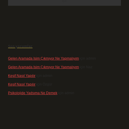
Son yorumlar
Gelen Aramada Isim Çıkmıyor Ne Yapmalıyım
için
admin
Gelen Aramada Isim Çıkmıyor Ne Yapmalıyım
için
Naz
Keşif Nasıl Yapılır
için
admin
Keşif Nasıl Yapılır
için
Özgür
Psikolojide Yadsıma Ne Demek
için
admin