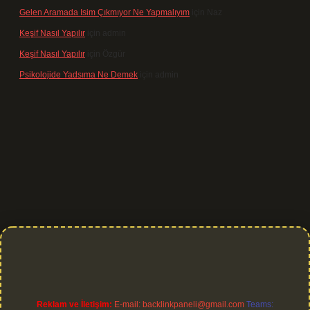
Gelen Aramada Isim Çıkmıyor Ne Yapmalıyım
için
Naz
Keşif Nasıl Yapılır
için
admin
Keşif Nasıl Yapılır
için
Özgür
Psikolojide Yadsıma Ne Demek
için
admin
et giriş
Reklam ve İletişim:
E-mail:
backlinkpaneli@gmail.com
Teams: