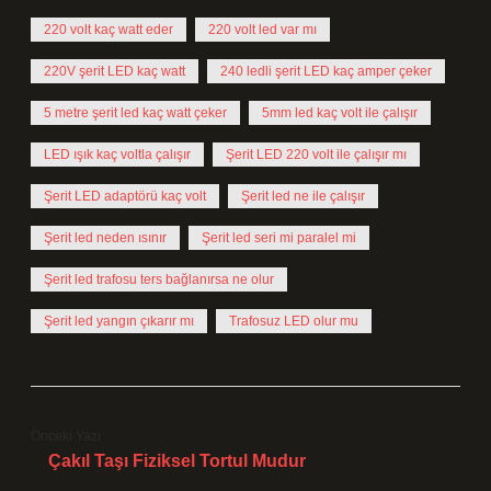
220 volt kaç watt eder
220 volt led var mı
220V şerit LED kaç watt
240 ledli şerit LED kaç amper çeker
5 metre şerit led kaç watt çeker
5mm led kaç volt ile çalışır
LED ışık kaç voltla çalışır
Şerit LED 220 volt ile çalışır mı
Şerit LED adaptörü kaç volt
Şerit led ne ile çalışır
Şerit led neden ısınır
Şerit led seri mi paralel mi
Şerit led trafosu ters bağlanırsa ne olur
Şerit led yangın çıkarır mı
Trafosuz LED olur mu
Önceki Yazı
Çakıl Taşı Fiziksel Tortul Mudur