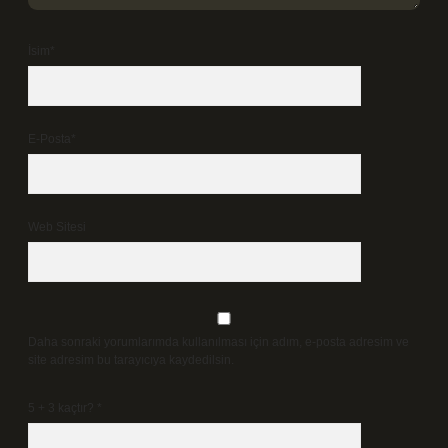
İsim*
E-Posta*
Web Sitesi
Daha sonraki yorumlarımda kullanılması için adım, e-posta adresim ve
site adresim bu tarayıcıya kaydedilsin.
5 + 3 kaçtır?
*