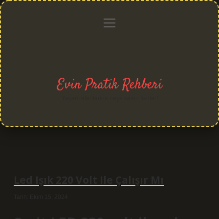
menüyü
Anasayfa
Gizlilik
Yasal
Hakkımızda
aç
Politikası
Uyarı
Evin Pratik Rehberi
Yaşam alanlarına neşe katan fikirler!
Led Işık 220 Volt Ile Çalışır Mı
Tarih: Ekim 15, 2024