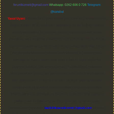
forumhizmeti@gmail.com
Whatsapp: 0262 606 0 726
Telegram:
@karabul
Yasal Uyarı:
Sitemiz, 5651 Sayılı Kanun gereğince Bilgi Teknolojileri ve
İletişim Kurumu (BTK) tarafından onaylanmış bir Yer Sağlayıcı olarak
hizmet vermektedir. Bu nedenle, sitedeki içerikleri proaktif olarak
denetleme veya araştırma yükümlülüğümüz bulunmamaktadır. Ancak,
üyelerimiz yazdıkları içeriklerin sorumluluğunu taşımakta olup, siteye
üye olarak bu sorumluluğu kabul etmiş sayılırlar. Bu internet sitesi,
herhangi bir marka, kurum veya şahıs şirketi ile hiçbir bağlantısı
bulunmamaktadır. Sitede yalnızca kendi hazırladığımız makaleler
paylaşılmaktadır. Burada yer alan içerikler haber niteliği taşımamakta
olup, gerçek kurum ve kişiler hakkında paylaşım yapılmamaktadır.
Gerçek kurum ve kişiler ile isim benzerlikleri tamamen tesadüfidir.
Sitemiz, kar amacı gütmeyen ve tamamen ücretsiz bir bilgi paylaşım
platformudur. Hukuka ve yasal düzenlemelere aykırı olduğunu
düşündüğünüz içerikleri,
backlinkpanelicomtr@gmail.com
adresine