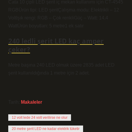
Cata 10 çipli LED şerit iç mekan kullanımı için CT-4545
RGBÜrün tipi: LED şeritÇalışma modu: Elektrikli – 12
VoltIşık rengi: RGB – Çok renkliGüç – Watt: 14,4
WattÜrün boyutları: 5 metre1 ek satır
240 ledli şerit LED kaç amper
çeker?
Metre başına 240 LED olmak üzere 2835 adet LED
şerit kullanıldığında 1 metre için 2 adet.
Tarih:
Makaleler
12 volt lede 24 volt verilirse ne olur
20 metre şerit LED ne kadar elektrik tüketir