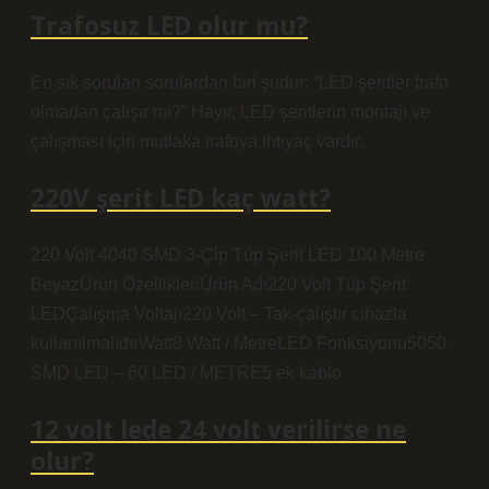
Trafosuz LED olur mu?
En sık sorulan sorulardan biri şudur: “LED şeritler trafo
olmadan çalışır mı?” Hayır, LED şeritlerin montajı ve
çalışması için mutlaka trafoya ihtiyaç vardır.
220V şerit LED kaç watt?
220 Volt 4040 SMD 3-Çip Tüp Şerit LED 100 Metre
BeyazÜrün ÖzellikleriÜrün Adı220 Volt Tüp Şerit
LEDÇalışma Voltajı220 Volt – Tak-çalıştır cihazla
kullanılmalıdırWatt8 Watt / MetreLED Fonksiyonu5050
SMD LED – 60 LED / METRE5 ek kablo
12 volt lede 24 volt verilirse ne
olur?