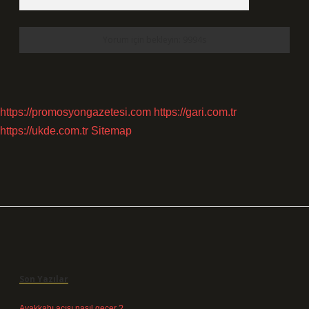
https://promosyongazetesi.com
https://gari.com.tr
https://ukde.com.tr
Sitemap
Sidebar
Son Yazılar
Ayakkabı acısı nasıl geçer ?