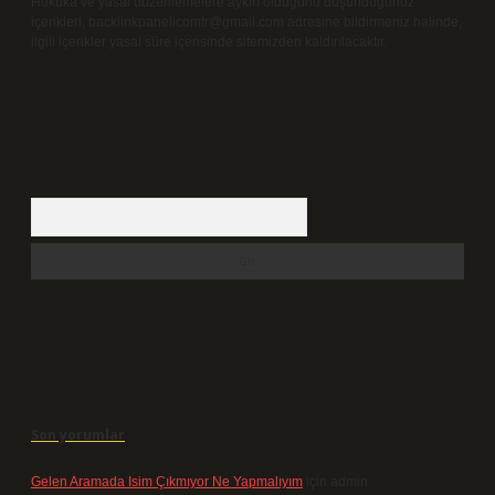
Hukuka ve yasal düzenlemelere aykırı olduğunu düşündüğünüz
içerikleri,
backlinkpanelicomtr@gmail.com
adresine bildirmeniz halinde,
ilgili içerikler yasal süre içerisinde sitemizden kaldırılacaktır.
Arama
Son yorumlar
Gelen Aramada Isim Çıkmıyor Ne Yapmalıyım
için
admin