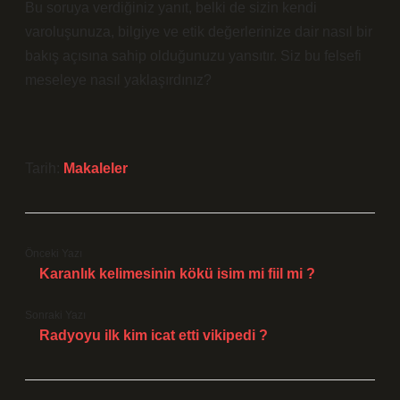
Bu soruya verdiğiniz yanıt, belki de sizin kendi
varoluşunuza, bilgiye ve etik değerlerinize dair nasıl bir
bakış açısına sahip olduğunuzu yansıtır. Siz bu felsefi
meseleye nasıl yaklaşırdınız?
Tarih:
Makaleler
Önceki Yazı
Karanlık kelimesinin kökü isim mi fiil mi ?
Sonraki Yazı
Radyoyu ilk kim icat etti vikipedi ?