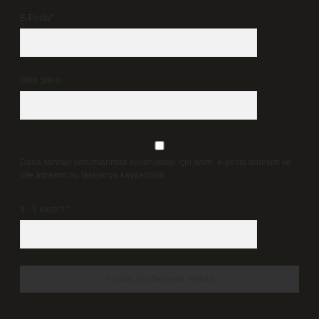
E-Posta*
Web Sitesi
Daha sonraki yorumlarımda kullanılması için adım, e-posta adresim ve
site adresim bu tarayıcıya kaydedilsin.
9 - 5 kaçtır?
*