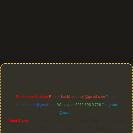
et giriş
Reklam ve İletişim:
E-mail:
backlinkpaneli@gmail.com
Teams:
forumhizmeti@gmail.com
Whatsapp: 0262 606 0 726
Telegram:
@karabul
Yasal Uyarı:
Sitemiz, 5651 Sayılı Kanun gereğince Bilgi Teknolojileri ve
İletişim Kurumu (BTK) tarafından onaylanmış bir Yer Sağlayıcı olarak