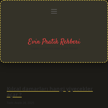
menüyü
Anasayfa
Gizlilik
Yasal
Hakkımızda
aç
Politikası
Uyarı
Evin Pratik Rehberi
Yaşam alanlarına neşe katan fikirler!
Kılcal damarları hangi yiyecekler
açar ?
Tarih: Aralık 28, 2025