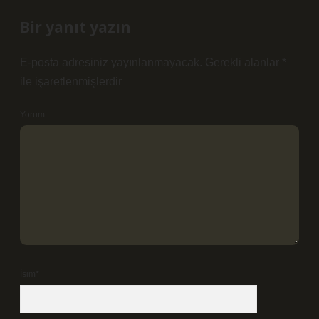
Bir yanıt yazın
E-posta adresiniz yayınlanmayacak.
Gerekli alanlar
*
ile işaretlenmişlerdir
Yorum
İsim*