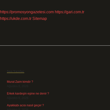
https://promosyongazetesi.com
https://gari.com.tr
https://ukde.com.tr
Sitemap
Sidebar
Son Yazılar
Murat Zaim kimdir ?
Ağustos 8, 2026
Erkek kardeşin eşine ne denir ?
Ağustos 6, 2026
Ayakkabı acısı nasıl geçer ?
Ağustos 5, 2026