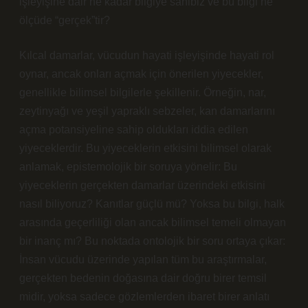
işleyişine dair ne kadar bilgiye sahibiz ve bu bilgi ne
ölçüde “gerçek”tir?
Kılcal damarlar, vücudun hayati işleyişinde hayati rol
oynar, ancak onları açmak için önerilen yiyecekler,
genellikle bilimsel bilgilerle şekillenir. Örneğin, nar,
zeytinyağı ve yeşil yapraklı sebzeler, kan damarlarını
açma potansiyeline sahip oldukları iddia edilen
yiyeceklerdir. Bu yiyeceklerin etkisini bilimsel olarak
anlamak, epistemolojik bir soruya yönelir: Bu
yiyeceklerin gerçekten damarlar üzerindeki etkisini
nasıl biliyoruz? Kanıtlar güçlü mü? Yoksa bu bilgi, halk
arasında geçerliliği olan ancak bilimsel temeli olmayan
bir inanç mı? Bu noktada ontolojik bir soru ortaya çıkar:
İnsan vücudu üzerinde yapılan tüm bu araştırmalar,
gerçekten bedenin doğasına dair doğru birer temsil
midir, yoksa sadece gözlemlerden ibaret birer anlatı