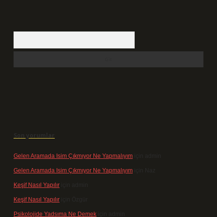
Arama
Son yorumlar
Gelen Aramada Isim Çıkmıyor Ne Yapmalıyım
için
admin
Gelen Aramada Isim Çıkmıyor Ne Yapmalıyım
için
Naz
Keşif Nasıl Yapılır
için
admin
Keşif Nasıl Yapılır
için
Özgür
Psikolojide Yadsıma Ne Demek
için
admin