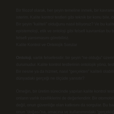
Bir filozof olarak, her şeyin temeline inmek, bir kav
isterim. Kalite kontrol testleri gibi teknik bir konu bile
Bir şeyin “kaliteli” olduğunu nasıl biliyoruz? Ve bu kali
epistemoloji, etik ve ontoloji gibi felsefi kavramları bu 
felsefi yansımasını görebiliriz.
Kalite Kontrol ve Ontolojik Sorular
Ontoloji
, varlık felsefesidir; bir şeyin “ne olduğu” üze
durumudur. Kalite kontrol testlerinin ontolojik yönü, tes
Bir nesne ya da hizmet, nasıl “gerçekten” kaliteli olabi
dünyadaki gerçeği ne ölçüde yansıtır?
Örneğin, bir üretim sürecinde yapılan kalite kontrol te
onların varlık özelliklerini de değerlendirir. Bir otomo
değil, onun güvenliğe olan katkısını da sorgular. Bu ba
onun “doğası”na, amacına ve kullanımındaki “gerçekliğine