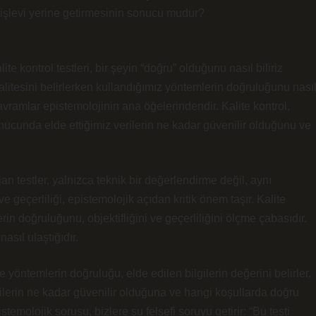
ir işlevi yerine getirmesinin sonucu mudur?
alite kontrol testleri, bir şeyin “doğru” olduğunu nasıl biliriz
alitesini belirlerken kullandığımız yöntemlerin doğruluğunu nası
avramlar epistemolojinin ana öğelerindendir. Kalite kontrol,
nucunda elde ettiğimiz verilerin ne kadar güvenilir olduğunu ve
lan testler, yalnızca teknik bir değerlendirme değil, aynı
ve geçerliliği, epistemolojik açıdan kritik önem taşır. Kalite
erin doğruluğunu, objektifliğini ve geçerliliğini ölçme çabasıdır.
asıl ulaştığıdır.
e yöntemlerin doğruluğu, elde edilen bilgilerin değerini belirler.
lgilerin ne kadar güvenilir olduğuna ve hangi koşullarda doğru
stemolojik sorusu, bizlere şu felsefi soruyu getirir: “Bu testi