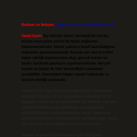
Reklam ve İletişim:
Skype: live:.cid.575569c608265c69
Yasal Uyarı:
Bu internet sitesi, herhangi bir marka,
kurum veya şahıs şirketi ile hiçbir bağlantısı
bulunmamaktadır. Sitede yalnızca kendi hazırladığımız
makaleler paylaşılmaktadır. Burada yer alan içerikler
haber niteliği taşımamakta olup, gerçek kurum ve
kişiler hakkında paylaşım yapılmamaktadır. Gerçek
kurum ve kişiler ile isim benzerlikleri tamamen
tesadüfidir. Sitemizdeki bilgiler taslak halindedir ve
tavsiye niteliği taşımazlar.
Sitemiz, 5651 Sayılı Kanun gereğince Bilgi Teknolojileri
ve İletişim Kurumu (BTK) tarafından onaylanmış bir Yer
Sağlayıcı olarak hizmet vermektedir. Bu nedenle, sitedeki
içerikleri proaktif olarak denetleme veya araştırma
yükümlülüğümüz bulunmamaktadır. Ancak, üyelerimiz
yazdıkları içeriklerin sorumluluğunu taşımakta olup, siteye
r
üye olarak bu sorumluluğu kabul etmiş sayılırlar.
Hukuka ve yasal düzenlemelere aykırı olduğunu