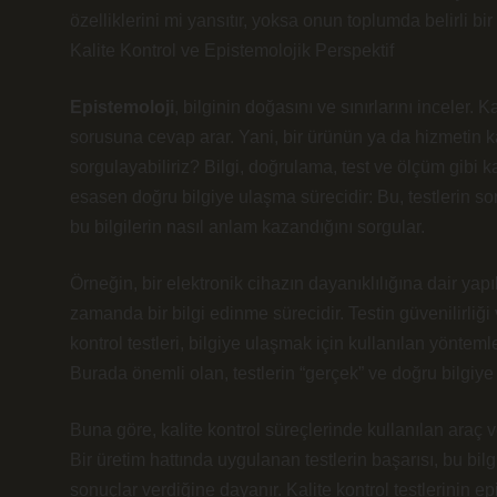
özelliklerini mi yansıtır, yoksa onun toplumda belirli b
Kalite Kontrol ve Epistemolojik Perspektif
Epistemoloji
, bilginin doğasını ve sınırlarını inceler. K
sorusuna cevap arar. Yani, bir ürünün ya da hizmetin k
sorgulayabiliriz? Bilgi, doğrulama, test ve ölçüm gibi k
esasen doğru bilgiye ulaşma sürecidir: Bu, testlerin so
bu bilgilerin nasıl anlam kazandığını sorgular.
Örneğin, bir elektronik cihazın dayanıklılığına dair yapı
zamanda bir bilgi edinme sürecidir. Testin güvenilirliği 
kontrol testleri, bilgiye ulaşmak için kullanılan yönteml
Burada önemli olan, testlerin “gerçek” ve doğru bilgiye n
Buna göre, kalite kontrol süreçlerinde kullanılan araç v
Bir üretim hattında uygulanan testlerin başarısı, bu bi
sonuçlar verdiğine dayanır. Kalite kontrol testlerinin epi