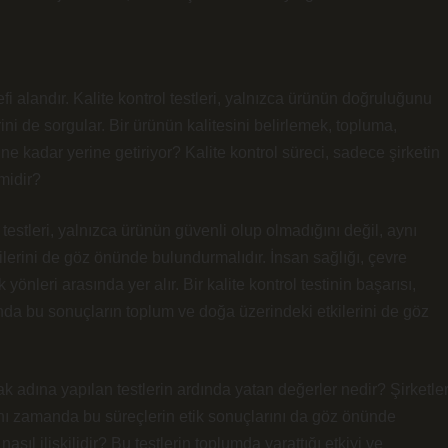
efi alandır. Kalite kontrol testleri, yalnızca ürünün doğruluğunu
ni de sorgular. Bir ürünün kalitesini belirlemek, topluma,
 ne kadar yerine getiriyor? Kalite kontrol süreci, sadece şirketin
midir?
 testleri, yalnızca ürünün güvenli olup olmadığını değil, aynı
lerini de göz önünde bulundurmalıdır. İnsan sağlığı, çevre
ik yönleri arasında yer alır. Bir kalite kontrol testinin başarısı,
a bu sonuçların toplum ve doğa üzerindeki etkilerini de göz
ak adına yapılan testlerin ardında yatan değerler nedir? Şirketle
aynı zamanda bu süreçlerin etik sonuçlarını da göz önünde
sıl ilişkilidir? Bu testlerin toplumda yarattığı etkiyi ve