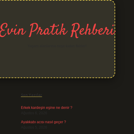
Evin Pratik Rehberi
Yaşam alanlarına neşe katan fikirler!
Sidebar
grand opera bet
Son Yazılar
Erkek kardeşin eşine ne denir ?
Ağustos 6, 2026
Ayakkabı acısı nasıl geçer ?
Ağustos 5, 2026