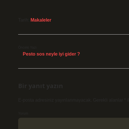
Tarih:
Makaleler
Önceki Yazı
Pesto sos neyle iyi gider ?
Bir yanıt yazın
E-posta adresiniz yayınlanmayacak.
Gerekli alanlar
*
i
Yorum