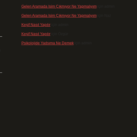
Gelen Aramada Isim Çıkmıyor Ne Yapmalıyım
için
admin
Gelen Aramada Isim Çıkmıyor Ne Yapmalıyım
için
Naz
Keşif Nasıl Yapılır
için
admin
Keşif Nasıl Yapılır
için
Özgür
Psikolojide Yadsıma Ne Demek
için
admin
ı