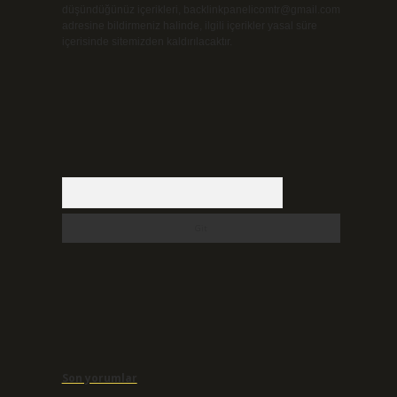
düşündüğünüz içerikleri,
backlinkpanelicomtr@gmail.com
adresine bildirmeniz halinde, ilgili içerikler yasal süre
içerisinde sitemizden kaldırılacaktır.
Arama
Son yorumlar