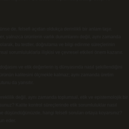
rünse de, felsefi açıdan oldukça derinlikli bir anlam taşır.
ler, yalnızca ürünlerin varlık durumlarını değil, aynı zamanda
 olarak, bu testler, doğrulama ve bilgi edinme süreçlerinin
lumsal sorumluluklarla ilişkisi ve çevresel etkileri önem kazanır.
n doğasını ve etik değerlerin iş dünyasında nasıl şekillendiğini
bir ürünün kalitesini ölçmekle kalmaz; aynı zamanda üretim
utunu da yansıtır.
ereklilik değil, aynı zamanda toplumsal, etik ve epistemolojik bir
unuz? Kalite kontrol süreçlerinde etik sorumluluklar nasıl
rine düşündüğünüzde, hangi felsefi soruları ortaya koyarsınız?
un eder.