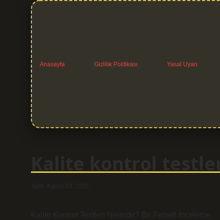
Anasayfa
Gizlilik Politikası
Yasal Uyarı
Kalite kontrol testler
Tarih: Kasım 29, 2025
Kalite Kontrol Testleri Nelerdir? Bir Felsefi İnceleme