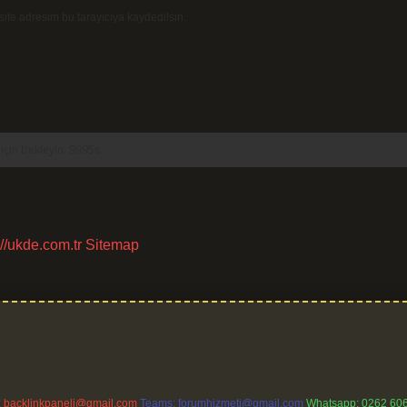
ite adresim bu tarayıcıya kaydedilsin.
://ukde.com.tr
Sitemap
:
backlinkpaneli@gmail.com
Teams:
forumhizmeti@gmail.com
Whatsapp: 0262 606