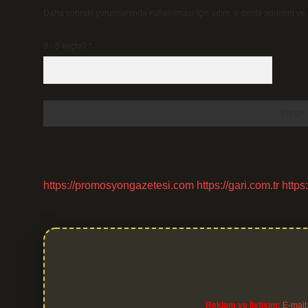
Daha sonraki yorumlarımda kullanılması için adım, e-posta adresim ve s
9 - 5 kaçtır?
*
https://promosyongazetesi.com
https://gari.com.tr
https
Reklam ve İletişim:
E-mail