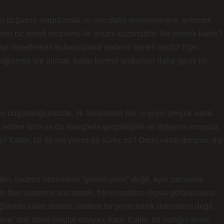
ramın doğasını sorgulamak ve onu daha derinlemesine anlamak
, derin bir felsefi inceleme ile anlam kazanabilir. Ne demek kalite?
teyi denetlerken kullandığımız testlerin temeli nedir? Eğer
bağlamda ele alırsak, kalite kontrol testlerinin daha geniş bir
rine düşündüğümüzde, ilk sorulardan biri, o şeyin gerçek varlık
t edilen ürün ya da süreçlerin gerçekliğini ve doğasını sorgular.
lir? Kalite, bir öz mü yoksa bir süreç mi? Onun varlık durumu, dış
stleri, sadece nesnelerin “görünüşünü” değil, aynı zamanda
bilin fren sistemini test etmek, frenin sadece dışsal görünümünü
ğlamda kalite testleri, sadece bir şeyin varlık durumunu değil,
” dair derin sorular ortaya çıkarır. Kalite, bir varlığın temel