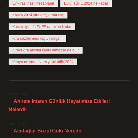
Ev kirası nasıl hesaplanır
Eylül TÜFE 2024 ne kadar
Kasım 2024 kira artış oranı kaç
Kasım ayı tefe TÜFE oranı ne kadar
Kira sözleşmesi kaç yıl geçerli
Kiracı kira artışını kabul etmezse ne olur
Kiraya ne kadar zam yapılabilir 2024
Önceki Yazı
Ahirete Imanın Günlük Hayatımıza Etkileri
Nelerdir
Sonraki Yazı
Aladağlar Buzul Gölü Nerede