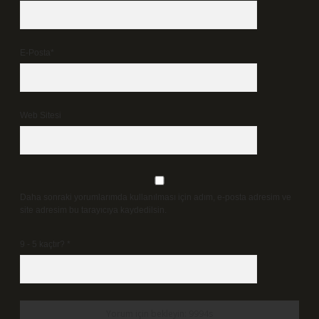
E-Posta*
Web Sitesi
Daha sonraki yorumlarımda kullanılması için adım, e-posta adresim ve
site adresim bu tarayıcıya kaydedilsin.
9 - 5 kaçtır?
*