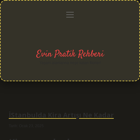
menüyü
Anasayfa
Gizlilik
Yasal
Hakkımızda
aç
Politikası
Uyarı
Evin Pratik Rehberi
Yaşam alanlarına neşe katan fikirler!
İStanbulda Kira Artışı Ne Kadar
Tarih: Ocak 23, 2025