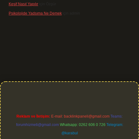
Keşif Nasıl Yapılır
için
Özgür
Psikolojide Yadsıma Ne Demek
için
admin
et giriş
Reklam ve İletişim:
E-mail:
backlinkpaneli@gmail.com
Teams:
forumhizmeti@gmail.com
Whatsapp: 0262 606 0 726
Telegram:
@karabul