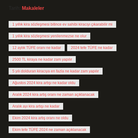
Tarih:
Makaleler
1 yıllık kira sözleşmesi bitince ev sahibi kiracıyı çıkarabilir mi
1 yıllık kira sözleşmesi yenilenmezse ne olur
12 aylık TÜFE oranı ne kadar
2024 tefe TÜFE ne kadar
2500 TL kiraya ne kadar zam yapılır
5 yılı dolduran kiracıya en fazla ne kadar zam yapılır
Ağustos 2024 kira artışı ne kadar oldu
Aralık 2024 kira artış oranı ne zaman açıklanacak
Aralık ayı kira artışı ne kadar
Ekim 2024 kira artış oranı ne oldu
Ekim tefe TÜFE 2024 ne zaman açıklanacak