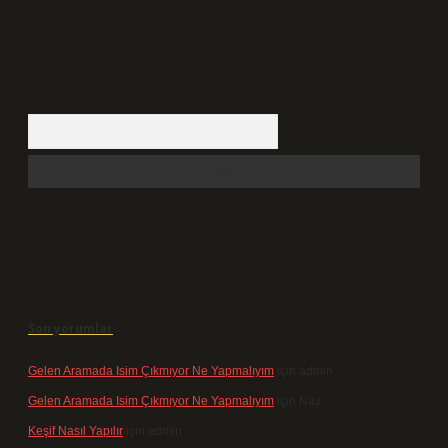
Arama
Son yorumlar
Gelen Aramada Isim Çıkmıyor Ne Yapmalıyım
için
admin
Gelen Aramada Isim Çıkmıyor Ne Yapmalıyım
için
Naz
Keşif Nasıl Yapılır
için
admin