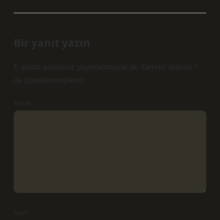
Bir yanıt yazın
E-posta adresiniz yayınlanmayacak.
Gerekli alanlar
*
ile işaretlenmişlerdir
Yorum
İsim*