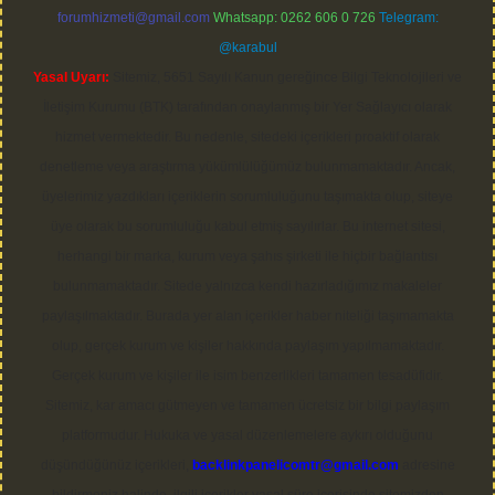
forumhizmeti@gmail.com
Whatsapp: 0262 606 0 726
Telegram:
@karabul
Yasal Uyarı:
Sitemiz, 5651 Sayılı Kanun gereğince Bilgi Teknolojileri ve
İletişim Kurumu (BTK) tarafından onaylanmış bir Yer Sağlayıcı olarak
hizmet vermektedir. Bu nedenle, sitedeki içerikleri proaktif olarak
denetleme veya araştırma yükümlülüğümüz bulunmamaktadır. Ancak,
üyelerimiz yazdıkları içeriklerin sorumluluğunu taşımakta olup, siteye
üye olarak bu sorumluluğu kabul etmiş sayılırlar. Bu internet sitesi,
herhangi bir marka, kurum veya şahıs şirketi ile hiçbir bağlantısı
bulunmamaktadır. Sitede yalnızca kendi hazırladığımız makaleler
paylaşılmaktadır. Burada yer alan içerikler haber niteliği taşımamakta
olup, gerçek kurum ve kişiler hakkında paylaşım yapılmamaktadır.
Gerçek kurum ve kişiler ile isim benzerlikleri tamamen tesadüfidir.
Sitemiz, kar amacı gütmeyen ve tamamen ücretsiz bir bilgi paylaşım
platformudur. Hukuka ve yasal düzenlemelere aykırı olduğunu
düşündüğünüz içerikleri,
backlinkpanelicomtr@gmail.com
adresine