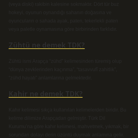
(veya diski) rakibin kalesine sokmaktır. Dört tür buz
hokeyi, oyunun oynandığı sahanın doğasına ve
oyuncuların o sahada ayak, paten, tekerlekli paten
veya paletle oynamasına göre birbirinden farklıdır.
Zühtü ne demek TDK?
Zühtü ismi Arapça “zühd” kelimesinden türemiş olup
“dünya zevklerinden kaçınma”, “tasavvufî zahitlik”,
“zühd hayatı” anlamlarına gelmektedir.
Kahir ne demek TDK?
Kahır kelimesi sıkça kullanılan kelimelerden biridir. Bu
kelime dilimize Arapçadan gelmiştir. Türk Dil
Kurumu’na göre kahır kelimesi, mahvetmek, yıkmak, bir
sorundan dolayı derin üzüntü duymak anlamına gelir.