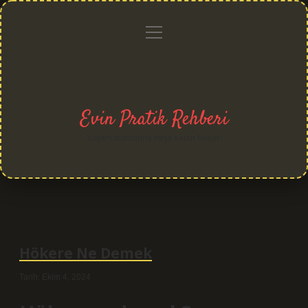
menüyü
Anasayfa
Gizlilik
Yasal
Hakkımızda
aç
Politikası
Uyarı
Evin Pratik Rehberi
Yaşam alanlarına neşe katan fikirler!
Hökere Ne Demek
Tarih: Ekim 4, 2024