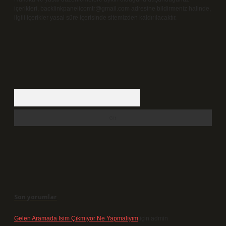
içerikleri,
backlinkpanelicomtr@gmail.com
adresine bildirmeniz halinde,
ilgili içerikler yasal süre içerisinde sitemizden kaldırılacaktır.
Arama
Son yorumlar
Gelen Aramada Isim Çıkmıyor Ne Yapmalıyım
için
admin