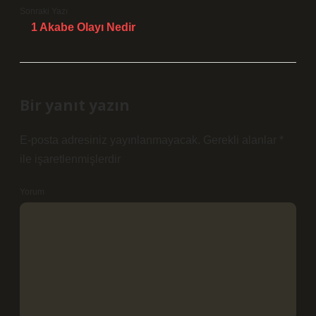
Sonraki Yazı
1 Akabe Olayı Nedir
Bir yanıt yazın
E-posta adresiniz yayınlanmayacak.
Gerekli alanlar
*
ile işaretlenmişlerdir
Yorum