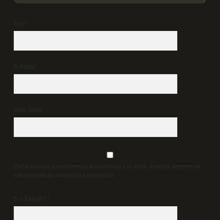
İsim*
E-Posta*
Web Sitesi
Daha sonraki yorumlarımda kullanılması için adım, e-posta adresim ve
site adresim bu tarayıcıya kaydedilsin.
5 + 3 kaçtır?
*