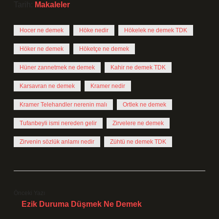
Tarih:
Makaleler
Hocer ne demek
Höke nedir
Hökelek ne demek TDK
Höker ne demek
Höketçe ne demek
Hüner zannetmek ne demek
Kahir ne demek TDK
Karsavran ne demek
Kramer nedir
Kramer Telehandler nerenin malı
Ortlek ne demek
Tufanbeyli ismi nereden gelir
Zirvelere ne demek
Zirvenin sözlük anlamı nedir
Zühtü ne demek TDK
Önceki Yazı
Ezik Duruma Düşmek Ne Demek