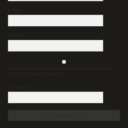
E-Posta*
Web Sitesi
Daha sonraki yorumlarımda kullanılması için adım, e-posta adresim ve
site adresim bu tarayıcıya kaydedilsin.
10 - 4 kaçtır?
*