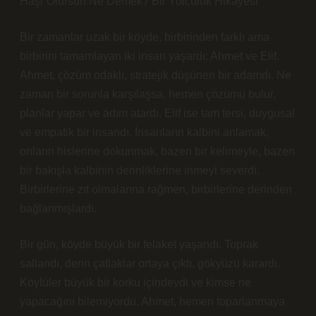
Haşr Olursun Ne Demek? Bir Yolculuk Hikayesi
Bir zamanlar uzak bir köyde, birbirinden farklı ama
birbirini tamamlayan iki insan yaşardı: Ahmet ve Elif.
Ahmet, çözüm odaklı, stratejik düşünen bir adamdı. Ne
zaman bir sorunla karşılaşsa, hemen çözümü bulur,
planlar yapar ve adım atardı. Elif ise tam tersi, duygusal
ve empatik bir insandı. İnsanların kalbini anlamak,
onların hislerine dokunmak, bazen bir kelimeyle, bazen
bir bakışla kalbinin derinliklerine inmeyi severdi.
Birbirlerine zıt olmalarına rağmen, birbirlerine derinden
bağlanmışlardı.
Bir gün, köyde büyük bir felaket yaşandı. Toprak
sallandı, derin çatlaklar ortaya çıktı, gökyüzü karardı.
Köylüler büyük bir korku içindeydi ve kimse ne
yapacağını bilemiyordu. Ahmet, hemen toparlanmaya