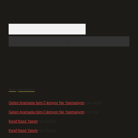
Arama
Son yorumlar
Gelen Aramada Isim Çıkmıyor Ne Yapmalıyım
için
admin
Gelen Aramada Isim Çıkmıyor Ne Yapmalıyım
için
Naz
Keşif Nasıl Yapılır
için
admin
Keşif Nasıl Yapılır
için
Özgür