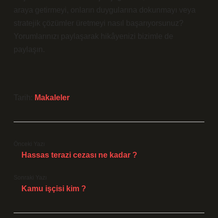
araya getirmeyi, onların duygularına dokunmayı veya
stratejik çözümler üretmeyi nasıl başarıyorsunuz?
Yorumlarınızı paylaşarak hikâyenizi bizimle de
paylaşın.
Tarih:
Makaleler
Önceki Yazı
Hassas terazi cezası ne kadar ?
Sonraki Yazı
Kamu işçisi kim ?