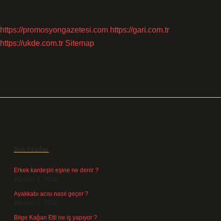
https://promosyongazetesi.com
https://gari.com.tr
https://ukde.com.tr
Sitemap
Sidebar
Son Yazılar
Erkek kardeşin eşine ne denir ?
Ağustos 6, 2026
Ayakkabı acısı nasıl geçer ?
Ağustos 5, 2026
Bilge Kağan Etil ne iş yapıyor ?