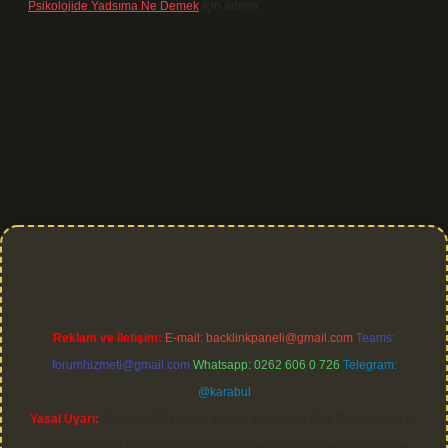
Psikolojide Yadsıma Ne Demek
için
admin
era bet giriş
Reklam ve İletişim:
E-mail:
backlinkpaneli@gmail.com
Teams:
forumhizmeti@gmail.com
Whatsapp: 0262 606 0 726
Telegram:
@karabul
Yasal Uyarı:
Sitemiz, 5651 Sayılı Kanun gereğince Bilgi Teknolojileri ve
İletişim Kurumu (BTK) tarafından onaylanmış bir Yer Sağlayıcı olarak