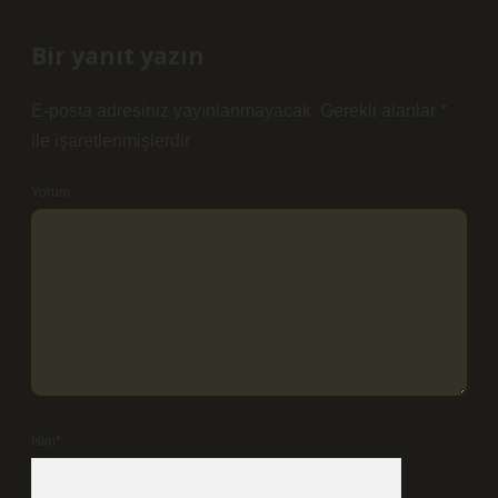
Bir yanıt yazın
E-posta adresiniz yayınlanmayacak.
Gerekli alanlar
*
ile işaretlenmişlerdir
Yorum
İsim*