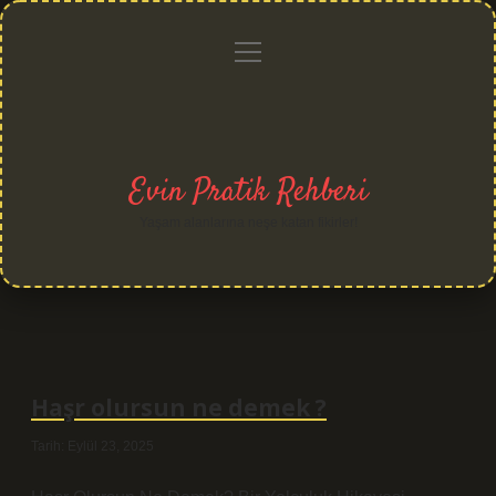
menüyü
Anasayfa
Gizlilik
Yasal
Hakkımızda
aç
Politikası
Uyarı
Evin Pratik Rehberi
Yaşam alanlarına neşe katan fikirler!
Haşr olursun ne demek ?
Tarih: Eylül 23, 2025