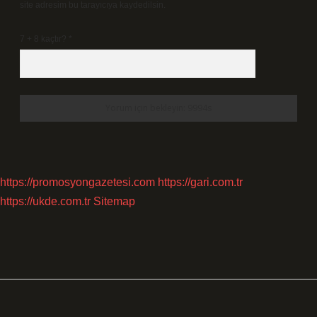
site adresim bu tarayıcıya kaydedilsin.
7 + 8 kaçtır?
*
https://promosyongazetesi.com
https://gari.com.tr
https://ukde.com.tr
Sitemap