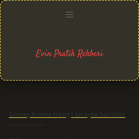
menüyü
Anasayfa
Gizlilik
Yasal
Hakkımızda
aç
Politikası
Uyarı
Evin Pratik Rehberi
Yaşam alanlarına neşe katan fikirler!
Güneş Kremi Hangi Sırayla Sürülür
Tarih: Kasım 22, 2024