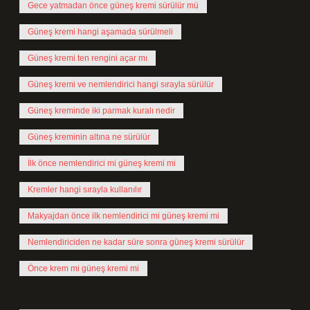
Gece yatmadan önce güneş kremi sürülür mü
Güneş kremi hangi aşamada sürülmeli
Güneş kremi ten rengini açar mı
Güneş kremi ve nemlendirici hangi sırayla sürülür
Güneş kreminde iki parmak kuralı nedir
Güneş kreminin altına ne sürülür
İlk önce nemlendirici mi güneş kremi mi
Kremler hangi sırayla kullanılır
Makyajdan önce ilk nemlendirici mi güneş kremi mi
Nemlendiriciden ne kadar süre sonra güneş kremi sürülür
Önce krem mi güneş kremi mi