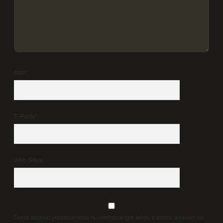
İsim*
E-Posta*
Web Sitesi
Daha sonraki yorumlarımda kullanılması için adım, e-posta adresim ve