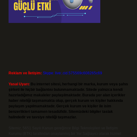
Reklam ve İletişim:
Skype: live:.cid.575569c608265c69
Yasal Uyarı:
Bu internet sitesi, herhangi bir marka, kurum veya şahıs
şirketi ile hiçbir bağlantısı bulunmamaktadır. Sitede yalnızca kendi
hazırladığımız makaleler paylaşılmaktadır. Burada yer alan içerikler
haber niteliği taşımamakta olup, gerçek kurum ve kişiler hakkında
paylaşım yapılmamaktadır. Gerçek kurum ve kişiler ile isim
benzerlikleri tamamen tesadüfidir. Sitemizdeki bilgiler taslak
halindedir ve tavsiye niteliği taşımazlar.
Sitemiz, 5651 Sayılı Kanun gereğince Bilgi Teknolojileri ve İletişim
Kurumu (BTK) tarafından onaylanmış bir Yer Sağlayıcı olarak hizmet