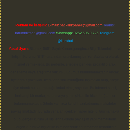
Reklam ve İletişim:
E-mail:
backlinkpaneli@gmail.com
Teams:
forumhizmeti@gmail.com
Whatsapp: 0262 606 0 726
Telegram:
@karabul
Yasal Uyarı:
Sitemiz, 5651 Sayılı Kanun gereğince Bilgi Teknolojileri ve
İletişim Kurumu (BTK) tarafından onaylanmış bir Yer Sağlayıcı olarak
hizmet vermektedir. Bu nedenle, sitedeki içerikleri proaktif olarak
denetleme veya araştırma yükümlülüğümüz bulunmamaktadır. Ancak,
üyelerimiz yazdıkları içeriklerin sorumluluğunu taşımakta olup, siteye
üye olarak bu sorumluluğu kabul etmiş sayılırlar. Bu internet sitesi,
herhangi bir marka, kurum veya şahıs şirketi ile hiçbir bağlantısı
bulunmamaktadır. Sitede yalnızca kendi hazırladığımız makaleler
paylaşılmaktadır. Burada yer alan içerikler haber niteliği taşımamakta
olup, gerçek kurum ve kişiler hakkında paylaşım yapılmamaktadır.
Gerçek kurum ve kişiler ile isim benzerlikleri tamamen tesadüfidir.