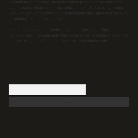
vermektedir. Bu nedenle, sitedeki içerikleri proaktif olarak denetleme
veya araştırma yükümlülüğümüz bulunmamaktadır. Ancak, üyelerimiz
yazdıkları içeriklerin sorumluluğunu taşımakta olup, siteye üye olarak bu
sorumluluğu kabul etmiş sayılırlar.
Hukuka ve yasal düzenlemelere aykırı olduğunu düşündüğünüz
içerikleri,
backlinkpanelicomtr@gmail.com
adresine bildirmeniz halinde,
ilgili içerikler yasal süre içerisinde sitemizden kaldırılacaktır.
Arama