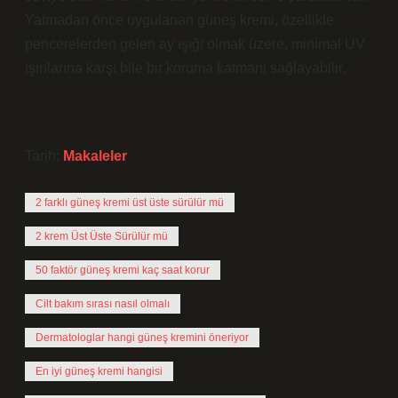
Yatmadan önce uygulanan güneş kremi, özellikle
pencerelerden gelen ay ışığı olmak üzere, minimal UV
ışınlarına karşı bile bir koruma katmanı sağlayabilir.
Tarih:
Makaleler
2 farklı güneş kremi üst üste sürülür mü
2 krem Üst Üste Sürülür mü
50 faktör güneş kremi kaç saat korur
Cilt bakım sırası nasıl olmalı
Dermatologlar hangi güneş kremini öneriyor
En iyi güneş kremi hangisi