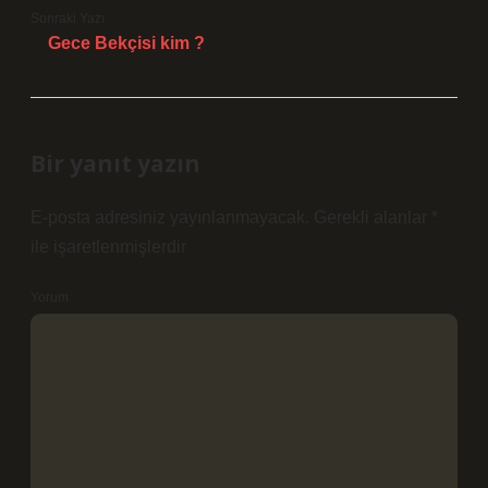
Sonraki Yazı
Gece Bekçisi kim ?
Bir yanıt yazın
E-posta adresiniz yayınlanmayacak.
Gerekli alanlar
*
ile işaretlenmişlerdir
Yorum