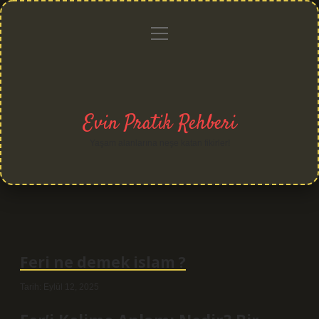
menüyü
Anasayfa
Gizlilik
Yasal
Hakkımızda
aç
Politikası
Uyarı
Evin Pratik Rehberi
Yaşam alanlarına neşe katan fikirler!
Feri ne demek islam ?
Tarih: Eylül 12, 2025