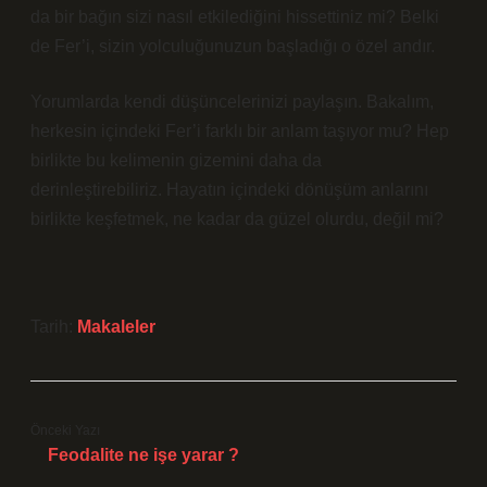
da bir bağın sizi nasıl etkilediğini hissettiniz mi? Belki
de Fer’i, sizin yolculuğunuzun başladığı o özel andır.
Yorumlarda kendi düşüncelerinizi paylaşın. Bakalım,
herkesin içindeki Fer’i farklı bir anlam taşıyor mu? Hep
birlikte bu kelimenin gizemini daha da
derinleştirebiliriz. Hayatın içindeki dönüşüm anlarını
birlikte keşfetmek, ne kadar da güzel olurdu, değil mi?
Tarih:
Makaleler
Önceki Yazı
Feodalite ne işe yarar ?