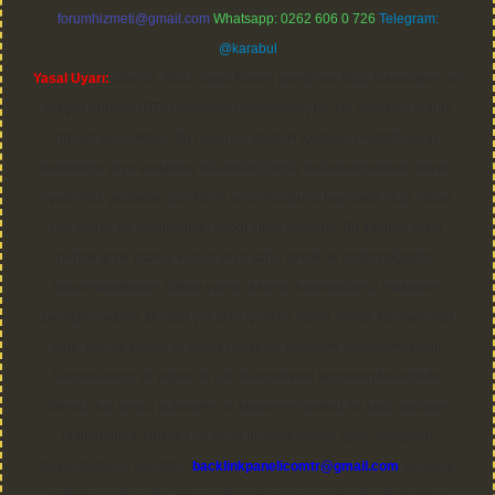
forumhizmeti@gmail.com
Whatsapp: 0262 606 0 726
Telegram:
@karabul
Yasal Uyarı:
Sitemiz, 5651 Sayılı Kanun gereğince Bilgi Teknolojileri ve
İletişim Kurumu (BTK) tarafından onaylanmış bir Yer Sağlayıcı olarak
hizmet vermektedir. Bu nedenle, sitedeki içerikleri proaktif olarak
denetleme veya araştırma yükümlülüğümüz bulunmamaktadır. Ancak,
üyelerimiz yazdıkları içeriklerin sorumluluğunu taşımakta olup, siteye
üye olarak bu sorumluluğu kabul etmiş sayılırlar. Bu internet sitesi,
herhangi bir marka, kurum veya şahıs şirketi ile hiçbir bağlantısı
bulunmamaktadır. Sitede yalnızca kendi hazırladığımız makaleler
paylaşılmaktadır. Burada yer alan içerikler haber niteliği taşımamakta
olup, gerçek kurum ve kişiler hakkında paylaşım yapılmamaktadır.
Gerçek kurum ve kişiler ile isim benzerlikleri tamamen tesadüfidir.
Sitemiz, kar amacı gütmeyen ve tamamen ücretsiz bir bilgi paylaşım
platformudur. Hukuka ve yasal düzenlemelere aykırı olduğunu
düşündüğünüz içerikleri,
backlinkpanelicomtr@gmail.com
adresine