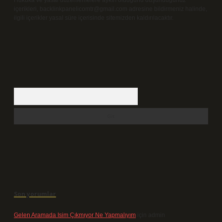
Hukuka ve yasal düzenlemelere aykırı olduğunu düşündüğünüz
içerikleri,
backlinkpanelicomtr@gmail.com
adresine bildirmeniz halinde,
ilgili içerikler yasal süre içerisinde sitemizden kaldırılacaktır.
Arama
Son yorumlar
Gelen Aramada Isim Çıkmıyor Ne Yapmalıyım
için
admin