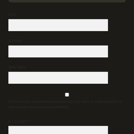
İsim*
E-Posta*
Web Sitesi
Daha sonraki yorumlarımda kullanılması için adım, e-posta adresim ve
site adresim bu tarayıcıya kaydedilsin.
5 + 3 kaçtır?
*