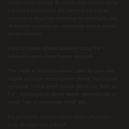
çözüm odaklı düşünür. Bu akşam, eski arkadaşı Elif ile
kahvede buluşmuşlardı. Elif, Ahmet’in tam zıttıydı;
insanlara ve duygulara odaklanan bir psikologdu. İkisi
de birbirine zıt olsalar da, aralarındaki dostluk yıllardır
devam ediyordu.
Konu bir şekilde dilimize pelesenk olmuş “Fer’i”
kelimesine geldi. Ahmet hemen söze girdi:
“Fer’i nedir ki? Bence bu kelime, zaten bir şeye olan
bağlılık ya da işin sonuca gitmesi demek. Yani hayatın
sonundaki o nihai hedefi bulmak gibi bir şey. Belki de
Fer’i, hızla koşan bir atın bir hedefe yönelmesi gibi bir
şeydir. Tıpkı iş dünyasında ‘hedef’ gibi…”
Elif gülümsedi, Ahmet’in çözüm odaklı yaklaşımına
biraz da hoşgörüyle bakarak: