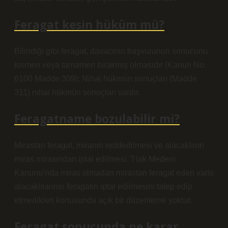
Feragat kesin hüküm mü?
Bilindiği gibi feragat, davacının başvurunun sonucunu
kısmen veya tamamen bırakmış olmasıdır (Kanun No.
6100 Madde 309); Nihai hükmün sonuçları (Madde
311) nihai hükmün sonuçları vardır.
Feragatname bozulabilir mi?
Mirastan feragat, miranın reddedilmesi ve alacaklının
miras mirasından iptal edilmesi. Türk Medeni
Kanunu’nda miras olmadan mirastan feragat eden varis
alacaklılarının feragatin iptal edilmesini talep edip
etmedikleri konusunda açık bir düzenleme yoktur.
Feragat sonucunda ne karar