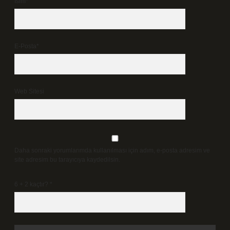
İsim*
E-Posta*
Web Sitesi
Daha sonraki yorumlarımda kullanılması için adım, e-posta adresim ve
site adresim bu tarayıcıya kaydedilsin.
6 + 2 kaçtır?
*