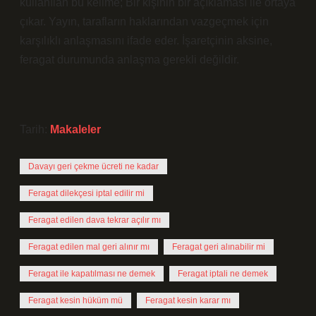
kullanılan bu kelime; Bir kişinin bir açıklaması ile ortaya
çıkar. Yayın, tarafların haklarından vazgeçmek için
karşılıklı anlaşmasını ifade eder. İşaretçinin aksine,
feragat durumunda anlaşma gerekli değildir.
Tarih:
Makaleler
Davayı geri çekme ücreti ne kadar
Feragat dilekçesi iptal edilir mi
Feragat edilen dava tekrar açılır mı
Feragat edilen mal geri alınır mı
Feragat geri alınabilir mi
Feragat ile kapatılması ne demek
Feragat iptali ne demek
Feragat kesin hüküm mü
Feragat kesin karar mı