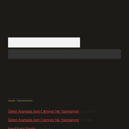
Arama
Son yorumlar
Gelen Aramada Isim Çıkmıyor Ne Yapmalıyım
için
admin
Gelen Aramada Isim Çıkmıyor Ne Yapmalıyım
için
Naz
Keşif Nasıl Yapılır
için
admin