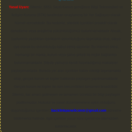
Yasal Uyarı:
Sitemiz, 5651 Sayılı Kanun gereğince Bilgi Teknolojileri ve
İletişim Kurumu (BTK) tarafından onaylanmış bir Yer Sağlayıcı olarak
hizmet vermektedir. Bu nedenle, sitedeki içerikleri proaktif olarak
denetleme veya araştırma yükümlülüğümüz bulunmamaktadır. Ancak,
üyelerimiz yazdıkları içeriklerin sorumluluğunu taşımakta olup, siteye
üye olarak bu sorumluluğu kabul etmiş sayılırlar. Bu internet sitesi,
herhangi bir marka, kurum veya şahıs şirketi ile hiçbir bağlantısı
bulunmamaktadır. Sitede yalnızca kendi hazırladığımız makaleler
paylaşılmaktadır. Burada yer alan içerikler haber niteliği taşımamakta
olup, gerçek kurum ve kişiler hakkında paylaşım yapılmamaktadır.
Gerçek kurum ve kişiler ile isim benzerlikleri tamamen tesadüfidir.
Sitemiz, kar amacı gütmeyen ve tamamen ücretsiz bir bilgi paylaşım
platformudur. Hukuka ve yasal düzenlemelere aykırı olduğunu
düşündüğünüz içerikleri,
backlinkpanelicomtr@gmail.com
adresine
bildirmeniz halinde, ilgili içerikler yasal süre içerisinde sitemizden
kaldırılacaktır.