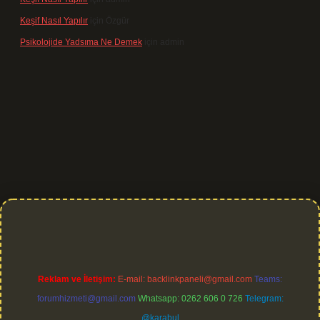
Keşif Nasıl Yapılır
için
Özgür
Psikolojide Yadsıma Ne Demek
için
admin
 giriş
Reklam ve İletişim:
E-mail:
backlinkpaneli@gmail.com
Teams:
forumhizmeti@gmail.com
Whatsapp: 0262 606 0 726
Telegram:
@karabul