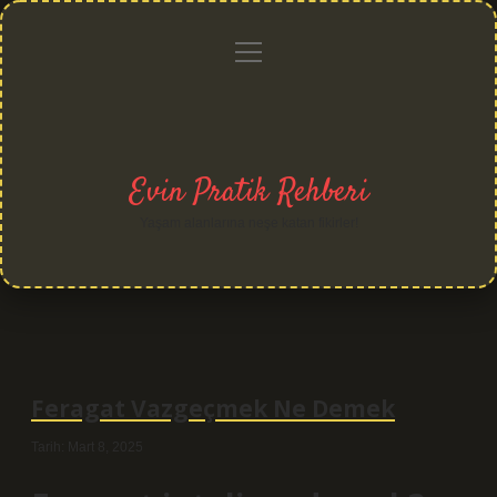
menüyü
Anasayfa
Gizlilik
Yasal
Hakkımızda
aç
Politikası
Uyarı
Evin Pratik Rehberi
Yaşam alanlarına neşe katan fikirler!
Feragat Vazgeçmek Ne Demek
Tarih: Mart 8, 2025