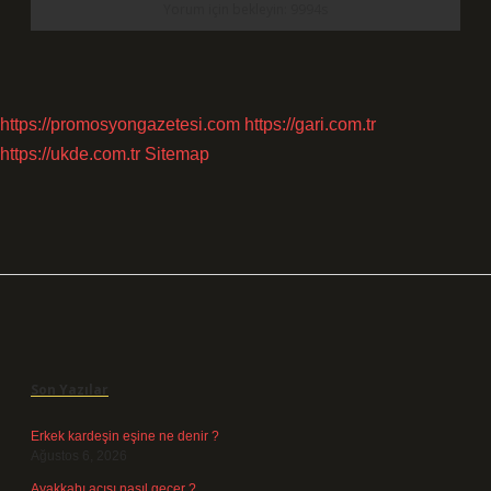
https://promosyongazetesi.com
https://gari.com.tr
https://ukde.com.tr
Sitemap
Sidebar
Son Yazılar
Erkek kardeşin eşine ne denir ?
Ağustos 6, 2026
Ayakkabı acısı nasıl geçer ?