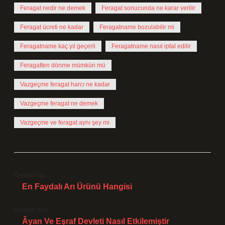
Feragat nedir ne demek
Feragat sonucunda ne karar verilir
Feragat ücreti ne kadar
Feragatname bozulabilir mi
Feragatname kaç yıl geçerli
Feragatname nasıl iptal edilir
Feragatten dönme mümkün mü
Vazgeçme feragat harcı ne kadar
Vazgeçme feragat ne demek
Vazgeçme ve feragat aynı şey mi
Önceki Yazı
En Faydalı Arı Ürünü Hangisi
Sonraki Yazı
Âyan Ve Eşraf Devleti Nasıl Etkilemiştir