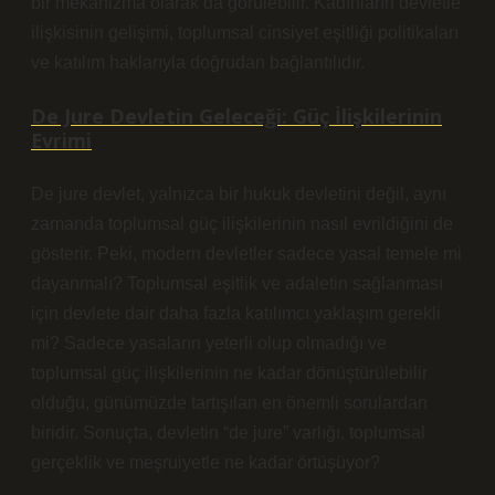
bir mekanizma olarak da görülebilir. Kadınların devletle
ilişkisinin gelişimi, toplumsal cinsiyet eşitliği politikaları
ve katılım haklarıyla doğrudan bağlantılıdır.
De Jure Devletin Geleceği: Güç İlişkilerinin
Evrimi
De jure devlet, yalnızca bir hukuk devletini değil, aynı
zamanda toplumsal güç ilişkilerinin nasıl evrildiğini de
gösterir. Peki, modern devletler sadece yasal temele mi
dayanmalı? Toplumsal eşitlik ve adaletin sağlanması
için devlete dair daha fazla katılımcı yaklaşım gerekli
mi? Sadece yasaların yeterli olup olmadığı ve
toplumsal güç ilişkilerinin ne kadar dönüştürülebilir
olduğu, günümüzde tartışılan en önemli sorulardan
biridir. Sonuçta, devletin “de jure” varlığı, toplumsal
gerçeklik ve meşruiyetle ne kadar örtüşüyor?