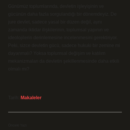
Günümüz toplumlarında, devletin işleyişinin ve
gücünün daha fazla sorgulandığı bir dönemdeyiz. De
jure devlet, sadece yasal bir düzen değil, aynı
zamanda iktidar ilişkilerinin, toplumsal yapının ve
ideolojilerin derinlemesine incelenmesini gerektiriyor.
Peki, sizce devletin gücü, sadece hukuki bir zemine mi
dayanmalı? Yoksa toplumsal değişim ve katılım
mekanizmaları da devletin şekillenmesinde daha etkili
olmalı mı?
Tarih:
Makaleler
Önceki Yazı