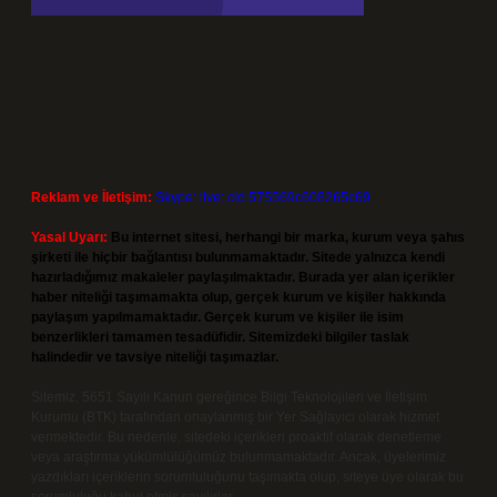
Reklam ve İletişim:
Skype: live:.cid.575569c608265c69
Yasal Uyarı:
Bu internet sitesi, herhangi bir marka, kurum veya şahıs
şirketi ile hiçbir bağlantısı bulunmamaktadır. Sitede yalnızca kendi
hazırladığımız makaleler paylaşılmaktadır. Burada yer alan içerikler
haber niteliği taşımamakta olup, gerçek kurum ve kişiler hakkında
paylaşım yapılmamaktadır. Gerçek kurum ve kişiler ile isim
benzerlikleri tamamen tesadüfidir. Sitemizdeki bilgiler taslak
halindedir ve tavsiye niteliği taşımazlar.
Sitemiz, 5651 Sayılı Kanun gereğince Bilgi Teknolojileri ve İletişim
Kurumu (BTK) tarafından onaylanmış bir Yer Sağlayıcı olarak hizmet
vermektedir. Bu nedenle, sitedeki içerikleri proaktif olarak denetleme
veya araştırma yükümlülüğümüz bulunmamaktadır. Ancak, üyelerimiz
yazdıkları içeriklerin sorumluluğunu taşımakta olup, siteye üye olarak bu