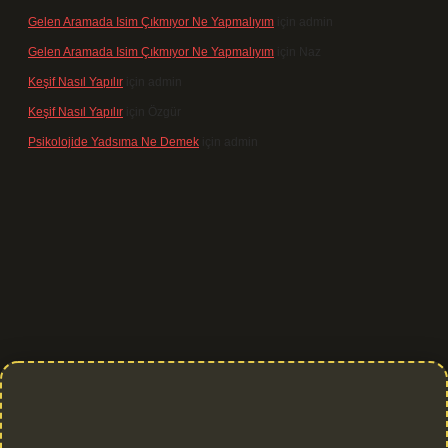
Gelen Aramada Isim Çıkmıyor Ne Yapmalıyım
için
admin
Gelen Aramada Isim Çıkmıyor Ne Yapmalıyım
için
Naz
Keşif Nasıl Yapılır
için
admin
Keşif Nasıl Yapılır
için
Özgür
Psikolojide Yadsıma Ne Demek
için
admin
et giriş