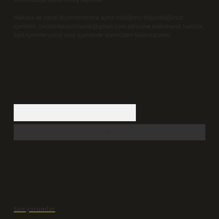
sorumluluğu kabul etmiş sayılırlar.
Hukuka ve yasal düzenlemelere aykırı olduğunu düşündüğünüz
içerikleri,
backlinkpanelicomtr@gmail.com
adresine bildirmeniz halinde,
ilgili içerikler yasal süre içerisinde sitemizden kaldırılacaktır.
Arama
Son yorumlar