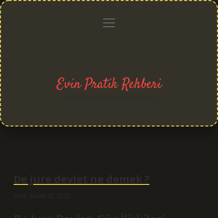
menüyü
Anasayfa
Gizlilik
Yasal
Hakkımızda
aç
Politikası
Uyarı
Evin Pratik Rehberi
Yaşam alanlarına neşe katan fikirler!
De jure devlet ne demek ?
Tarih: Kasım 11, 2025