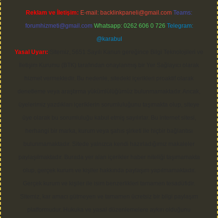
Reklam ve İletişim:
E-mail:
backlinkpaneli@gmail.com
Teams:
forumhizmeti@gmail.com
Whatsapp: 0262 606 0 726
Telegram:
@karabul
Yasal Uyarı:
Sitemiz, 5651 Sayılı Kanun gereğince Bilgi Teknolojileri ve
İletişim Kurumu (BTK) tarafından onaylanmış bir Yer Sağlayıcı olarak
hizmet vermektedir. Bu nedenle, sitedeki içerikleri proaktif olarak
denetleme veya araştırma yükümlülüğümüz bulunmamaktadır. Ancak,
üyelerimiz yazdıkları içeriklerin sorumluluğunu taşımakta olup, siteye
üye olarak bu sorumluluğu kabul etmiş sayılırlar. Bu internet sitesi,
herhangi bir marka, kurum veya şahıs şirketi ile hiçbir bağlantısı
bulunmamaktadır. Sitede yalnızca kendi hazırladığımız makaleler
paylaşılmaktadır. Burada yer alan içerikler haber niteliği taşımamakta
olup, gerçek kurum ve kişiler hakkında paylaşım yapılmamaktadır.
Gerçek kurum ve kişiler ile isim benzerlikleri tamamen tesadüfidir.
Sitemiz, kar amacı gütmeyen ve tamamen ücretsiz bir bilgi paylaşım
platformudur. Hukuka ve yasal düzenlemelere aykırı olduğunu