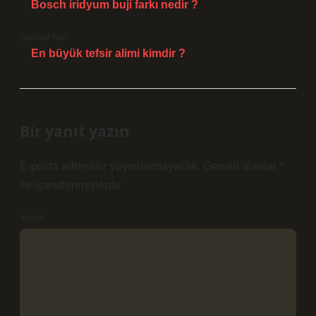
Bosch iridyum buji farkı nedir ?
Sonraki Yazı
En büyük tefsir alimi kimdir ?
Bir yanıt yazın
E-posta adresiniz yayınlanmayacak.
Gerekli alanlar
*
ile işaretlenmişlerdir
Yorum