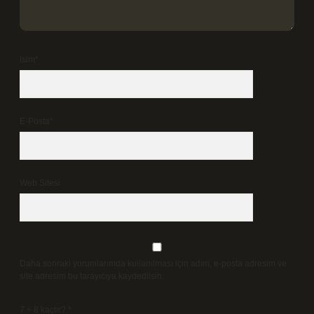
İsim*
E-Posta*
Web Sitesi
Daha sonraki yorumlarımda kullanılması için adım, e-posta adresim ve
site adresim bu tarayıcıya kaydedilsin.
7 + 8 kaçtır?
*