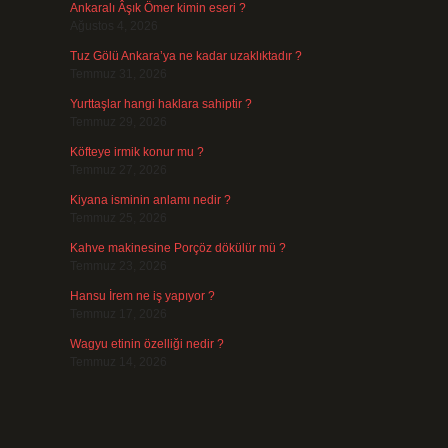
Ankaralı Âşık Ömer kimin eseri ?
Ağustos 4, 2026
Tuz Gölü Ankara’ya ne kadar uzaklıktadır ?
Temmuz 31, 2026
Yurttaşlar hangi haklara sahiptir ?
Temmuz 29, 2026
Köfteye irmik konur mu ?
Temmuz 27, 2026
Kiyana isminin anlamı nedir ?
Temmuz 25, 2026
Kahve makinesine Porçöz dökülür mü ?
Temmuz 23, 2026
Hansu İrem ne iş yapıyor ?
Temmuz 17, 2026
Wagyu etinin özelliği nedir ?
Temmuz 14, 2026