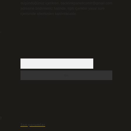
düşündüğünüz içerikleri,
backlinkpanelicomtr@gmail.com
adresine bildirmeniz halinde, ilgili içerikler yasal süre
içerisinde sitemizden kaldırılacaktır.
-
Arama
e
Son yorumlar