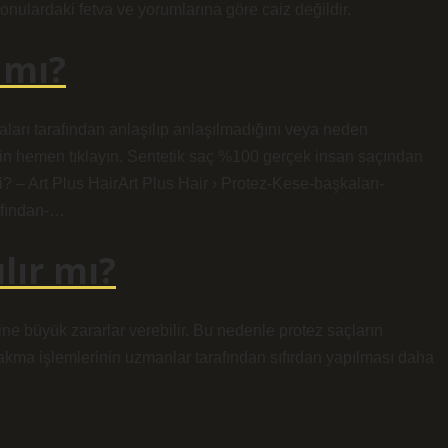
onulardaki fetva ve yorumlarına göre caiz değildir.
 mı?
kaları tarafından anlaşılıp anlaşılmadığını veya neden
 için hemen tıklayın. Sentetik saç %100 gerçek insan saçından
mi? – Art Plus HairArt Plus Hair › Protez-Kese-başkaları-
afından-…
lır mı?
isine büyük zararlar verebilir. Bu nedenle protez saçların
akma işlemlerinin uzmanlar tarafından sıfırdan yapılması daha