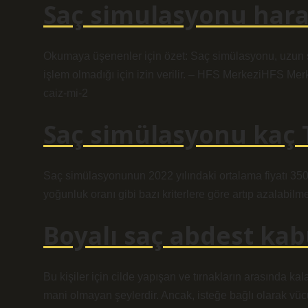
Saç simulasyonu har
Okumaya üşenenler için özet: Saç simülasyonu, uzun sü
işlem olmadığı için izin verilir. – HFS MerkeziHFS Mer
caiz-mi-2
Saç simülasyonu kaç 
Saç simülasyonunun 2022 yılındaki ortalama fiyatı 3500
yoğunluk oranı gibi bazı kriterlere göre artıp azalabilme
Boyalı saç abdest kab
Bu kişiler için cilde yapışan ve tırnakların arasında k
mani olmayan şeylerdir. Ancak, isteğe bağlı olarak vü