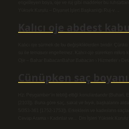
engelleyen boya, oje ve ruj gibi maddeler bu ruhsattan 
Yüksek Kurulu – Diyanet İşleri Başkanlığı Ruj-v…
Kalıcı oje abdest kab
Kalıcı oje sürmek de bu değişikliklerden biridir. Çünkü
su ile temasını engellemez. Kalıcı oje sürerken mikro k
Oje – Bahar BabacanBahar Babacan › Hizmetler › Detay
Cünüpken saç boyanı
Hz. Peygamber’in tebliğ ettiği konulardandır (Buhari, E
[2103]). Buna göre saç, sakal ve bıyık, başkalarını ald
5/353-361 [1752-1753]). Erkeklerin ve kadınların saçlar
Cevap Arama › Kadınlar ve… Din İşleri Yüksek Kurulu 