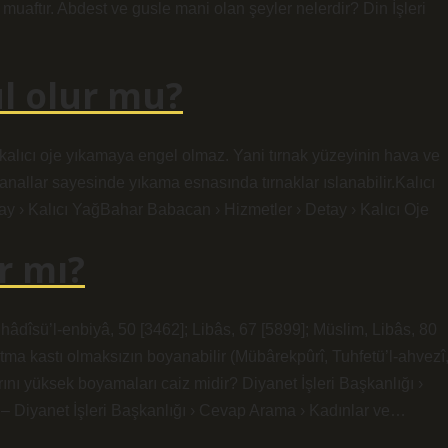
muaftır. Abdest ve gusle mani olan şeyler nelerdir? Din İşleri
ul olur mu?
 kalıcı oje yıkamaya engel olmaz. Yani tırnak yüzeyinin hava ve
anallar sayesinde yıkama esnasında tırnaklar ıslanabilir.Kalıcı
 › Kalıcı YağBahar Babacan › Hizmetler › Detay › Kalıcı Oje
r mı?
hâdîsü’l-enbiyâ, 50 [3462]; Libâs, 67 [5899]; Müslim, Libâs, 80
atma kastı olmaksızın boyanabilir (Mübârekpûrî, Tuhfetü’l-ahvezî
ını yüksek boyamaları caiz midir? Diyanet İşleri Başkanlığı ›
– Diyanet İşleri Başkanlığı › Cevap Arama › Kadınlar ve…