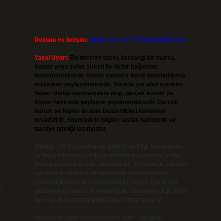
Reklam ve İletişim:
Skype: live:.cid.575569c608265c69
Yasal Uyarı:
Bu internet sitesi, herhangi bir marka,
kurum veya şahıs şirketi ile hiçbir bağlantısı
bulunmamaktadır. Sitede yalnızca kendi hazırladığımız
makaleler paylaşılmaktadır. Burada yer alan içerikler
haber niteliği taşımamakta olup, gerçek kurum ve
kişiler hakkında paylaşım yapılmamaktadır. Gerçek
kurum ve kişiler ile isim benzerlikleri tamamen
tesadüfidir. Sitemizdeki bilgiler taslak halindedir ve
tavsiye niteliği taşımazlar.
Sitemiz, 5651 Sayılı Kanun gereğince Bilgi Teknolojileri
ve İletişim Kurumu (BTK) tarafından onaylanmış bir Yer
Sağlayıcı olarak hizmet vermektedir. Bu nedenle, sitedeki
içerikleri proaktif olarak denetleme veya araştırma
yükümlülüğümüz bulunmamaktadır. Ancak, üyelerimiz
u
yazdıkları içeriklerin sorumluluğunu taşımakta olup, siteye
üye olarak bu sorumluluğu kabul etmiş sayılırlar.
Hukuka ve yasal düzenlemelere aykırı olduğunu