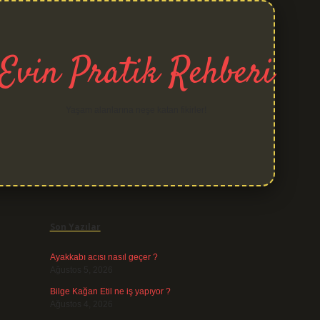
Evin Pratik Rehberi
Yaşam alanlarına neşe katan fikirler!
Sidebar
grand opera b
Son Yazılar
Ayakkabı acısı nasıl geçer ?
Ağustos 5, 2026
Bilge Kağan Etil ne iş yapıyor ?
Ağustos 4, 2026