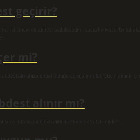
st geçirir?
 her iki cinsin de abdest alabileceğini, saçta kimyasal bir tabak
or.
çer mi?
n abdest almanıza engel olduğu açıkça görülür. Gusül almak içi
dest alınır mı?
t sırasında başın bir kısmını meshetmek yeterli midir? …