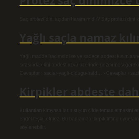
Protez saç dinimizce
Saç protezi dini açıdan haram mıdır? Saç protezi dini k
Yağlı saçla namaz kılı
Yağlı madde hacimsiz ise ve sadece abdest kısımları
sırasında elini abdest uzvu üzerinde gezdirmesi gerekir.
Cevaplar › saclar-yagli-oldugu-hald… › Cevaplar › sa
Kirpikler abdeste dah
Kullanılan kimyasalların suyun cilde temas etmesini 
engel teşkil etmez. Bu bağlamda, kirpik lifting uygulam
söylenebilir.