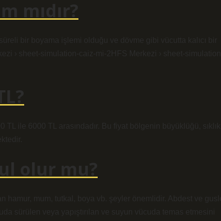
am mıdır?
reli bir boyama işlemi olduğu ve dövme gibi vücutta kalıcı bir
kezi › sheet-simulation-caiz-mi-2HFS Merkezi › sheet-simulation
TL?
 TL ile 6000 TL arasındadır. Bu fiyat bölgenin büyüklüğü, sıklık
ktedir.
ul olur mu?
alan hamur, mum, tutkal, boya vb. şeyler önemlidir. Abdest ve gusl
cuda sürülen veya yapıştırılan ve suyun vücuda temas etmesini