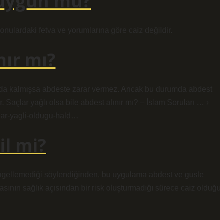
 uygun mu?
onulardaki fetva ve yorumlarına göre caiz değildir.
nır mı?
nda kalmışsa abdeste zarar vermez. Ancak bu durumda abdest
 Saçlar yağlı olsa bile abdest alınır mı? – İslam Soruları … ›
clar-yagli-oldugu-hald…
il mi?
engellemediği söylendiğinden, bu uygulama abdest ve gusle
asının sağlık açısından bir risk oluşturmadığı sürece caiz olduğ