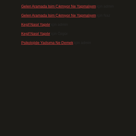
Gelen Aramada Isim Çıkmıyor Ne Yapmalıyım
için
admin
Gelen Aramada Isim Çıkmıyor Ne Yapmalıyım
için
Naz
Keşif Nasıl Yapılır
için
admin
Keşif Nasıl Yapılır
için
Özgür
Psikolojide Yadsıma Ne Demek
için
admin
,