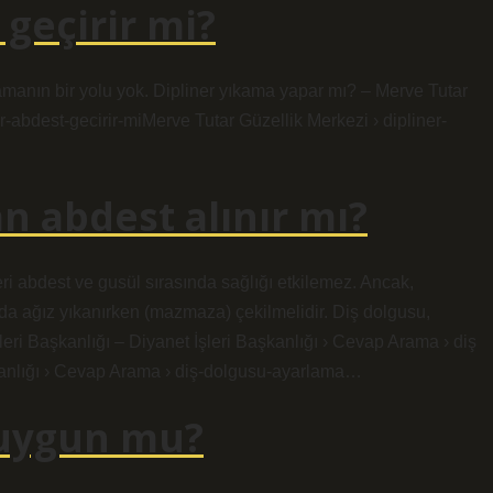
 geçirir mi?
manın bir yolu yok. Dipliner yıkama yapar mı? – Merve Tutar
-abdest-gecirir-miMerve Tutar Güzellik Merkezi › dipliner-
n abdest alınır mı?
eri abdest ve gusül sırasında sağlığı etkilemez. Ancak,
ında ağız yıkanırken (mazmaza) çekilmelidir. Diş dolgusu,
eri Başkanlığı – Diyanet İşleri Başkanlığı › Cevap Arama › diş
şkanlığı › Cevap Arama › diş-dolgusu-ayarlama…
 uygun mu?