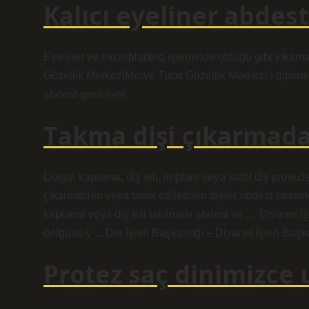
Kalıcı eyeliner abdest
Eyeliner ve microblading işleminde olduğu gibi yıkama
Güzellik MerkeziMerve Tutar Güzellik Merkezi › dipliner
abdest-gecirir-mi
Takma dişi çıkarmada
Dolgu, kaplama, diş teli, implant veya sabit diş protezl
çıkarılabilen veya tamir edilebilen dişler abdest sıras
kaplama veya diş teli takılması abdest ve … Diyanet İşl
dolgusu-y …Din İşleri Başkanlığı – Diyanet İşleri Ba
Protez saç dinimizce