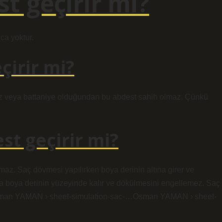
t geçirir mi?
ca yoktur.
çirir mi?
ez veya battaniye olduğundan bu abdest sahih olmaz. Çünkü
st geçirir mi?
az. Saç dövmesi yapılırken boya derinin altına girer ve
da boya derinin yüzeyinde kalır ve dökülmesini engellemez. Saç
man YAMAN › sheet-simulation-sac-…Osman YAMAN › sheet-