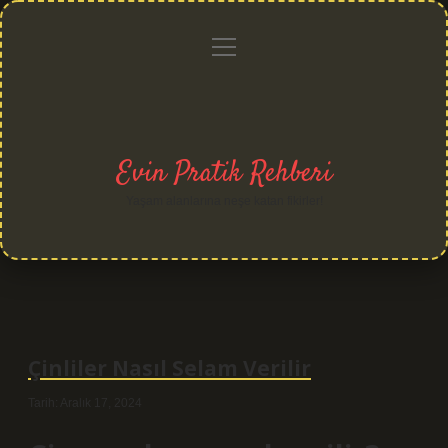
menüyü
Anasayfa
Gizlilik
Yasal
Hakkımızda
aç
Politikası
Uyarı
Evin Pratik Rehberi
Yaşam alanlarına neşe katan fikirler!
Çinliler Nasıl Selam Verilir
Tarih: Aralık 17, 2024