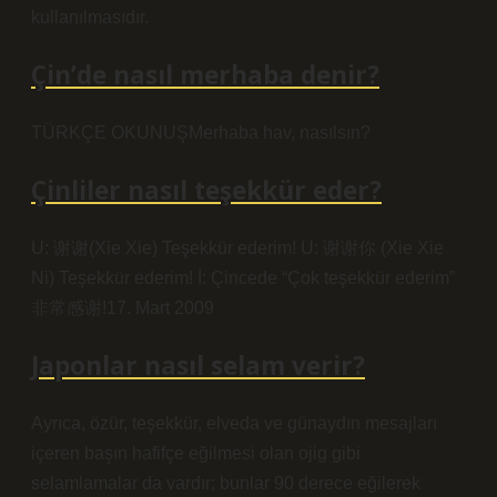
kullanılmasıdır.
Çin’de nasıl merhaba denir?
TÜRKÇE OKUNUŞMerhaba hav, nasılsın?
Çinliler nasıl teşekkür eder?
U: 谢谢(Xie Xie) Teşekkür ederim! U: 谢谢你 (Xie Xie
Ni) Teşekkür ederim! İ: Çincede “Çok teşekkür ederim”
非常感谢!17. Mart 2009
Japonlar nasıl selam verir?
Ayrıca, özür, teşekkür, elveda ve günaydın mesajları
içeren başın hafifçe eğilmesi olan ojig gibi
selamlamalar da vardır; bunlar 90 derece eğilerek