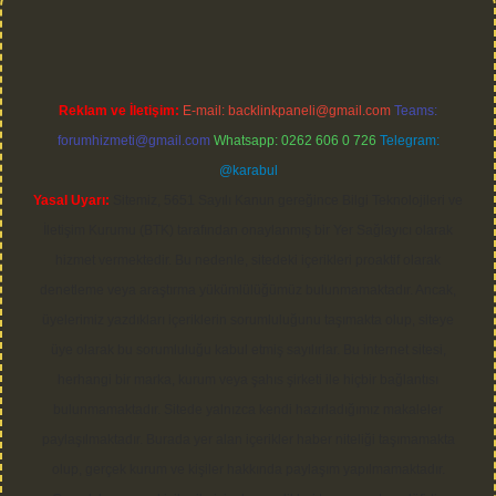
Reklam ve İletişim:
E-mail:
backlinkpaneli@gmail.com
Teams:
forumhizmeti@gmail.com
Whatsapp: 0262 606 0 726
Telegram:
@karabul
Yasal Uyarı:
Sitemiz, 5651 Sayılı Kanun gereğince Bilgi Teknolojileri ve
İletişim Kurumu (BTK) tarafından onaylanmış bir Yer Sağlayıcı olarak
hizmet vermektedir. Bu nedenle, sitedeki içerikleri proaktif olarak
denetleme veya araştırma yükümlülüğümüz bulunmamaktadır. Ancak,
üyelerimiz yazdıkları içeriklerin sorumluluğunu taşımakta olup, siteye
üye olarak bu sorumluluğu kabul etmiş sayılırlar. Bu internet sitesi,
herhangi bir marka, kurum veya şahıs şirketi ile hiçbir bağlantısı
bulunmamaktadır. Sitede yalnızca kendi hazırladığımız makaleler
paylaşılmaktadır. Burada yer alan içerikler haber niteliği taşımamakta
olup, gerçek kurum ve kişiler hakkında paylaşım yapılmamaktadır.