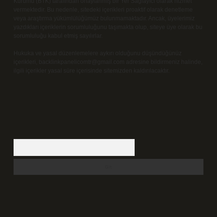
Kurumu (BTK) tarafından onaylanmış bir Yer Sağlayıcı olarak hizmet
vermektedir. Bu nedenle, sitedeki içerikleri proaktif olarak denetleme
veya araştırma yükümlülüğümüz bulunmamaktadır. Ancak, üyelerimiz
yazdıkları içeriklerin sorumluluğunu taşımakta olup, siteye üye olarak bu
sorumluluğu kabul etmiş sayılırlar.
Hukuka ve yasal düzenlemelere aykırı olduğunu düşündüğünüz
içerikleri,
backlinkpanelicomtr@gmail.com
adresine bildirmeniz halinde,
ilgili içerikler yasal süre içerisinde sitemizden kaldırılacaktır.
Arama