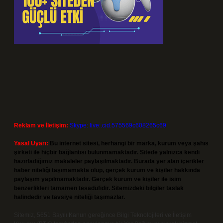
Reklam ve İletişim:
Skype: live:.cid.575569c608265c69
Yasal Uyarı:
Bu internet sitesi, herhangi bir marka, kurum veya şahıs
şirketi ile hiçbir bağlantısı bulunmamaktadır. Sitede yalnızca kendi
hazırladığımız makaleler paylaşılmaktadır. Burada yer alan içerikler
haber niteliği taşımamakta olup, gerçek kurum ve kişiler hakkında
paylaşım yapılmamaktadır. Gerçek kurum ve kişiler ile isim
benzerlikleri tamamen tesadüfidir. Sitemizdeki bilgiler taslak
halindedir ve tavsiye niteliği taşımazlar.
Sitemiz, 5651 Sayılı Kanun gereğince Bilgi Teknolojileri ve İletişim