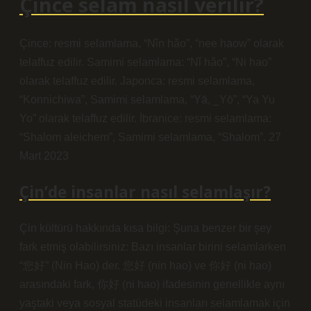
Çince selam nasıl verilir?
Çince: resmi selamlama, “Nǐn hǎo”, “nee haow” olarak
telaffuz edilir. Samimi selamlama: “Nǐ hǎo”, “Ni hao”
olarak telaffuz edilir. Japonca: resmi selamlama,
“Konnichiwa”, Samimi selamlama, “Yā, _Yō”, “Ya Yu
Yo” olarak telaffuz edilir. İbranice: resmi selamlama:
“Shalom aleichem”, Samimi selamlama, “Shalom”. 27
Mart 2023
Çin’de insanlar nasıl selamlaşır?
Çin kültürü hakkında kısa bilgi: Şuna benzer bir şey
fark etmiş olabilirsiniz: Bazı insanlar birini selamlarken
“您好” (Nin Hao) der. 您好 (nin hao) ve 你好 (ni hao)
arasındaki fark, 你好 (ni hao) ifadesinin genellikle aynı
yaştaki veya sosyal statüdeki insanları selamlamak için