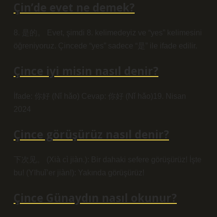
Çin’de evet ne demek?
8. 是的。 Evet, şimdi 8. kelimedeyiz ve “yes” kelimesini
öğreniyoruz. Çincede “yes” sadece “是” ile ifade edilir.
Çince iyi misin nasıl denir?
İfade: 你好 (Nǐ hǎo) Cevap: 你好 (Nǐ hǎo)19. Nisan
2024
Çince görüşürüz nasıl denir?
下次见。 (Xià cì jiàn.): Bir dahaki sefere görüşürüz! İşte
bu! (Yīhuǐ’er jiàn!): Yakında görüşürüz!
Çince Günaydın nasıl okunur?