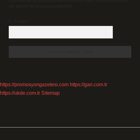
Daha sonraki yorumlarımda kullanılması için adım, e-posta adresim ve
site adresim bu tarayıcıya kaydedilsin.
9 - 5 kaçtır?
*
https://promosyongazetesi.com
https://gari.com.tr
https://ukde.com.tr
Sitemap