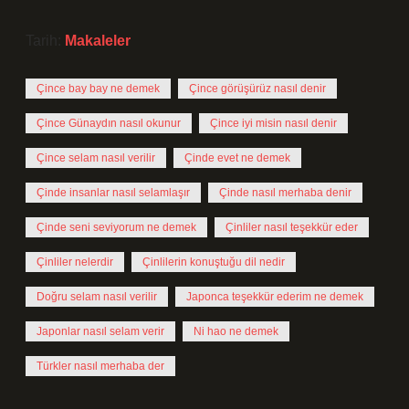
Tarih:
Makaleler
Çince bay bay ne demek
Çince görüşürüz nasıl denir
Çince Günaydın nasıl okunur
Çince iyi misin nasıl denir
Çince selam nasıl verilir
Çinde evet ne demek
Çinde insanlar nasıl selamlaşır
Çinde nasıl merhaba denir
Çinde seni seviyorum ne demek
Çinliler nasıl teşekkür eder
Çinliler nelerdir
Çinlilerin konuştuğu dil nedir
Doğru selam nasıl verilir
Japonca teşekkür ederim ne demek
Japonlar nasıl selam verir
Ni hao ne demek
Türkler nasıl merhaba der