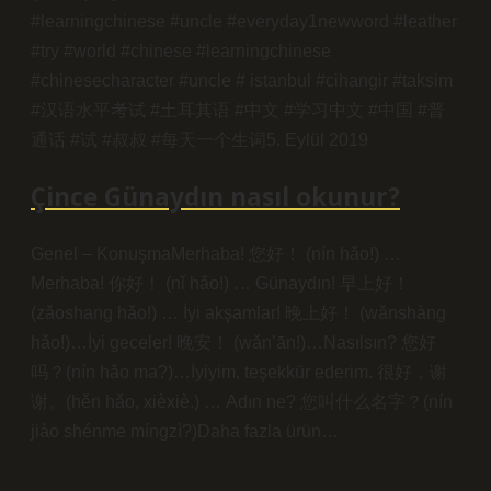
#learningchinese #uncle #everyday1newword #leather
#try #world #chinese #learningchinese
#chinesecharacter #uncle # istanbul #cihangir #taksim
#汉语水平考试 #土耳其语 #中文 #学习中文 #中国 #普
通话 #试 #叔叔 #每天一个生词5. Eylül 2019
Çince Günaydın nasıl okunur?
Genel – KonuşmaMerhaba! 您好！ (nín hǎo!) …
Merhaba! 你好！ (nǐ hǎo!) … Günaydın! 早上好！
(zǎoshang hǎo!) … İyi akşamlar! 晚上好！ (wǎnshàng
hǎo!)…İyi geceler! 晚安！ (wǎn’ān!)…Nasılsın? 您好
吗？(nín hǎo ma?)…İyiyim, teşekkür ederim. 很好，谢
谢。(hěn hǎo, xièxiè.) … Adın ne? 您叫什么名字？(nín
jiào shénme míngzì?)Daha fazla ürün…