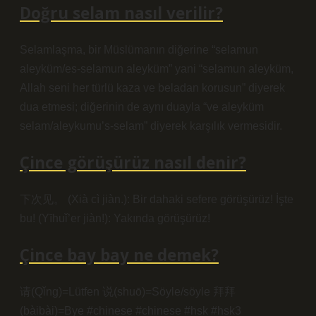
Doğru selam nasıl verilir?
Selamlaşma, bir Müslümanın diğerine “selamun
aleyküm/es-selamun aleyküm” yani “selamun aleyküm,
Allah seni her türlü kaza ve beladan korusun” diyerek
dua etmesi; diğerinin de aynı duayla “ve aleyküm
selam/aleykumu’s-selam” diyerek karşılık vermesidir.
Çince görüşürüz nasıl denir?
下次见。 (Xià cì jiàn.): Bir dahaki sefere görüşürüz! İşte
bu! (Yīhuǐ’er jiàn!): Yakında görüşürüz!
Çince bay bay ne demek?
请(Qǐng)=Lütfen 说(shuō)=Söyle/söyle 拜拜
(bàibài)=Bye #chinese #chinese #hsk #hsk3