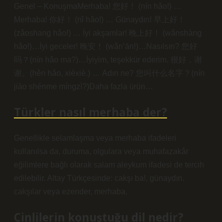
Genel – KonuşmaMerhaba! 您好！ (nín hǎo!) …
Merhaba! 你好！ (nǐ hǎo!) … Günaydın! 早上好！
(zǎoshang hǎo!) … İyi akşamlar! 晚上好！ (wǎnshàng
hǎo!)…İyi geceler! 晚安！ (wǎn’ān!)…Nasılsın? 您好
吗？(nín hǎo ma?)…İyiyim, teşekkür ederim. 很好，谢
谢。(hěn hǎo, xièxiè.) … Adın ne? 您叫什么名字？(nín
jiào shénme míngzì?)Daha fazla ürün…
Türkler nasıl merhaba der?
Genellikle selamlaşma veya merhaba ifadeleri
kullanılsa da, duruma, olgulara veya muhafazakâr
eğilimlere bağlı olarak salam aleykum ifadesi de tercih
edilebilir. Altay Türkçesinde: cakşı ba!, günaydın.
cakşılar veya ezender, merhaba.
Çinlilerin konuştuğu dil nedir?