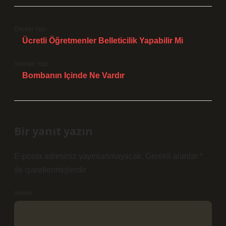
Önceki Yazı
Ücretli Öğretmenler Belleticilik Yapabilir Mi
Sonraki Yazı
Bombanın Içinde Ne Vardır
Bir yanıt yazın
E-posta adresiniz yayınlanmayacak.
Gerekli alanlar
*
ile işaretlenmişlerdir
Yorum