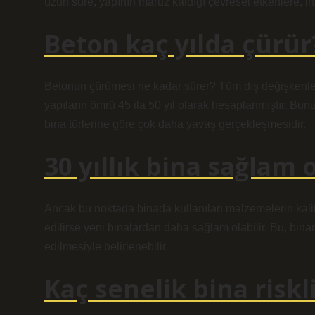
uzun süre, yapının maruz kaldığı çevresel etkenlere, in
Beton kaç yılda çürür
Betonun çürümesi ne kadar sürer? Tüm dış değişkenler
yapıların ömrü 45 ila 50 yıl olarak hesaplanmıştır. B
bina türlerine göre çok daha yavaş gerçekleşmesidir.
30 yıllık bina sağlam 
Ancak bu noktada binada kullanılan malzemelerin kalites
edilirse yeni binalardan daha sağlam olabilir. Bu, bin
edilmesiyle belirlenebilir.
Kaç senelik bina riskl