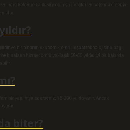
u ve nem betonun kalitesini olumsuz etkiler ve betondaki demir
n olur.
yıldır?
ilidir ve bir binanın ekonomik ömrü inşaat teknolojisine bağlı
e binaların hizmet ömrü yaklaşık 50-60 yıldır. İyi bir bakımla
bilir.
 mı?
am bir yapı inşa ederseniz, 75-100 yıl dayanır. Ancak
ayanır.
da biter?