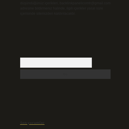
düşündüğünüz içerikleri,
backlinkpanelicomtr@gmail.com
adresine bildirmeniz halinde, ilgili içerikler yasal süre
içerisinde sitemizden kaldırılacaktır.
Arama
Son yorumlar