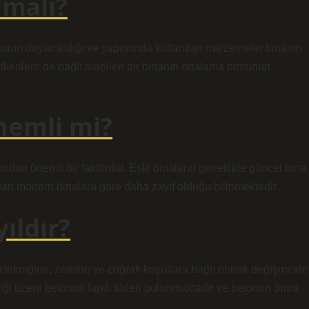
lmalı?
nanın dayanıklılığı ve yapımında kullanılan malzemeler binanın
etkenlere de bağlı olabilen bir binanın ortalama ömrünün
önemli mi?
ndan önemli bir faktördür. Eski binaların genellikle güncel bina
dan modern binalara göre daha zayıf olduğu bilinmektedir.
ıldır?
tekniğine, zemine ve coğrafi koşullara bağlı olarak değişmekle
ndiği üzere betonun farklı türleri bulunmaktadır ve betonun ömrü