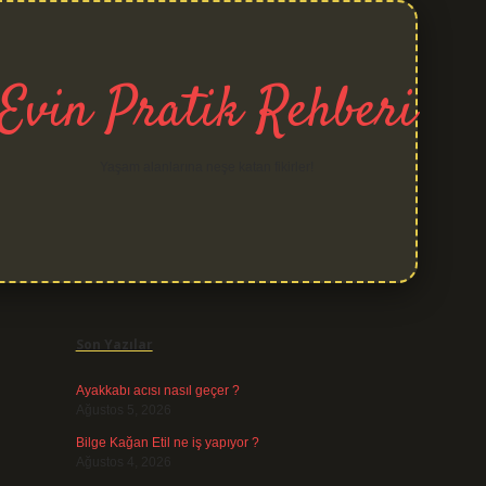
Evin Pratik Rehberi
Yaşam alanlarına neşe katan fikirler!
Sidebar
grand opera bet
Son Yazılar
Ayakkabı acısı nasıl geçer ?
Ağustos 5, 2026
Bilge Kağan Etil ne iş yapıyor ?
Ağustos 4, 2026