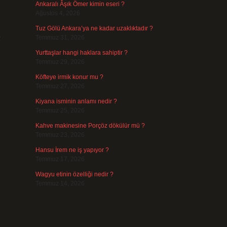
Ankaralı Âşık Ömer kimin eseri ?
Ağustos 4, 2026
Tuz Gölü Ankara’ya ne kadar uzaklıktadır ?
v
Temmuz 31, 2026
Yurttaşlar hangi haklara sahiptir ?
Temmuz 29, 2026
Köfteye irmik konur mu ?
Temmuz 27, 2026
Kiyana isminin anlamı nedir ?
Temmuz 25, 2026
Kahve makinesine Porçöz dökülür mü ?
Temmuz 23, 2026
Hansu İrem ne iş yapıyor ?
Temmuz 17, 2026
Wagyu etinin özelliği nedir ?
Temmuz 14, 2026