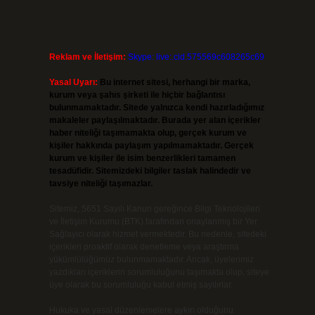
Reklam ve İletişim:
Skype: live:.cid.575569c608265c69
Yasal Uyarı:
Bu internet sitesi, herhangi bir marka,
kurum veya şahıs şirketi ile hiçbir bağlantısı
bulunmamaktadır. Sitede yalnızca kendi hazırladığımız
makaleler paylaşılmaktadır. Burada yer alan içerikler
haber niteliği taşımamakta olup, gerçek kurum ve
kişiler hakkında paylaşım yapılmamaktadır. Gerçek
kurum ve kişiler ile isim benzerlikleri tamamen
tesadüfidir. Sitemizdeki bilgiler taslak halindedir ve
tavsiye niteliği taşımazlar.
Sitemiz, 5651 Sayılı Kanun gereğince Bilgi Teknolojileri
ve İletişim Kurumu (BTK) tarafından onaylanmış bir Yer
Sağlayıcı olarak hizmet vermektedir. Bu nedenle, sitedeki
içerikleri proaktif olarak denetleme veya araştırma
yükümlülüğümüz bulunmamaktadır. Ancak, üyelerimiz
yazdıkları içeriklerin sorumluluğunu taşımakta olup, siteye
üye olarak bu sorumluluğu kabul etmiş sayılırlar.
Hukuka ve yasal düzenlemelere aykırı olduğunu