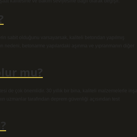
şaat kalitesine ve bakım seviyesine bağlı olarak değişir.
?
in sabit olduğunu varsayarsak, kaliteli betondan yapılmış
unun nedeni, betonarme yapılardaki aşınma ve yıpranmanın diğer
olur mu?
i de çok önemlidir. 30 yıllık bir bina, kaliteli malzemelerle inş
anın uzmanlar tarafından deprem güvenliği açısından test
i?