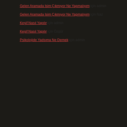
Gelen Aramada Isim Çıkmıyor Ne Yapmalıyım
için
admin
Gelen Aramada Isim Çıkmıyor Ne Yapmalıyım
için
Naz
Keşif Nasıl Yapılır
için
admin
Keşif Nasıl Yapılır
için
Özgür
Psikolojide Yadsıma Ne Demek
için
admin