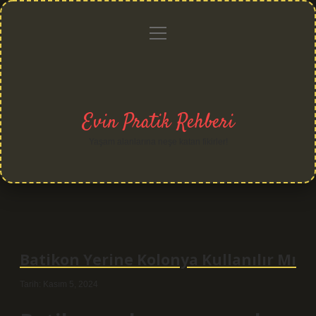
menüyü
Anasayfa
Gizlilik
Yasal
Hakkımızda
aç
Politikası
Uyarı
Evin Pratik Rehberi
Yaşam alanlarına neşe katan fikirler!
Batikon Yerine Kolonya Kullanılır Mı
Tarih: Kasım 5, 2024