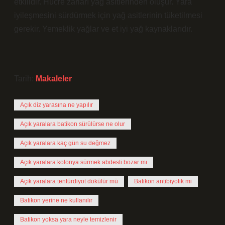
etkilidir. Hücre zarları yağ asitlerinden oluşur. Yara
iyileşmesini sürdürmek için yağ asitlerinin tüketilmesi
gerekir. Yemeklik yağlar ve et iyi yağ kaynaklarıdır.
Tarih:
Makaleler
Açık diz yarasına ne yapılır
Açık yaralara batikon sürülürse ne olur
Açık yaralara kaç gün su değmez
Açık yaralara kolonya sürmek abdesti bozar mı
Açık yaralara tentürdiyot dökülür mü
Batikon antibiyotik mi
Batikon yerine ne kullanılır
Batikon yoksa yara neyle temizlenir