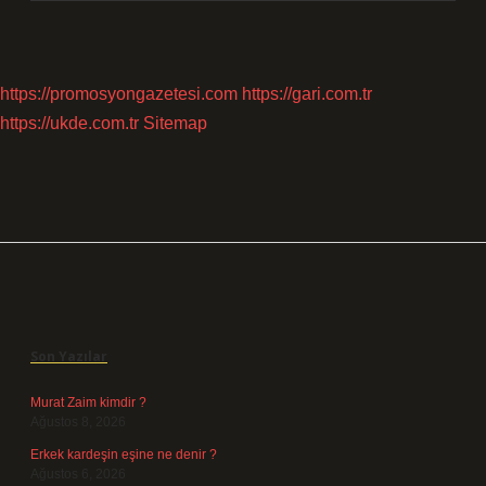
https://promosyongazetesi.com
https://gari.com.tr
https://ukde.com.tr
Sitemap
Sidebar
Son Yazılar
Murat Zaim kimdir ?
Ağustos 8, 2026
Erkek kardeşin eşine ne denir ?
Ağustos 6, 2026