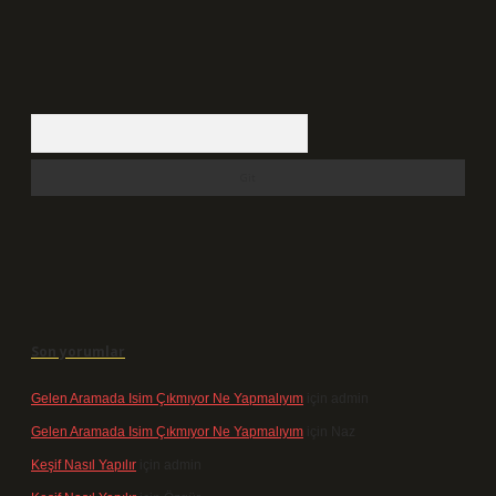
Arama
Son yorumlar
Gelen Aramada Isim Çıkmıyor Ne Yapmalıyım
için
admin
Gelen Aramada Isim Çıkmıyor Ne Yapmalıyım
için
Naz
Keşif Nasıl Yapılır
için
admin