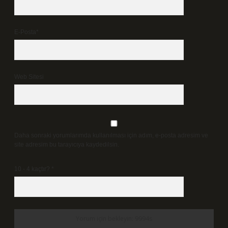
E-Posta*
Web Sitesi
Daha sonraki yorumlarımda kullanılması için adım, e-posta adresim ve
site adresim bu tarayıcıya kaydedilsin.
10 - 4 kaçtır?
*