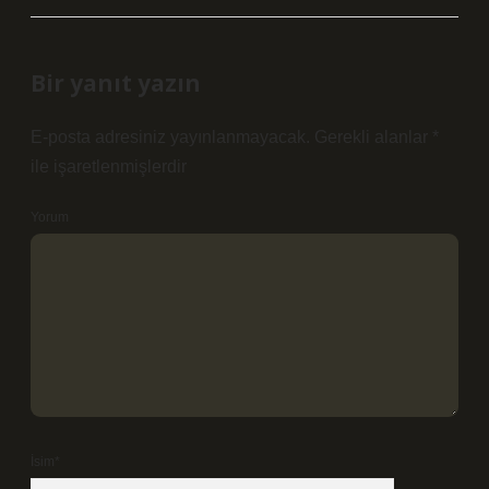
Bir yanıt yazın
E-posta adresiniz yayınlanmayacak.
Gerekli alanlar
*
ile işaretlenmişlerdir
Yorum
İsim*