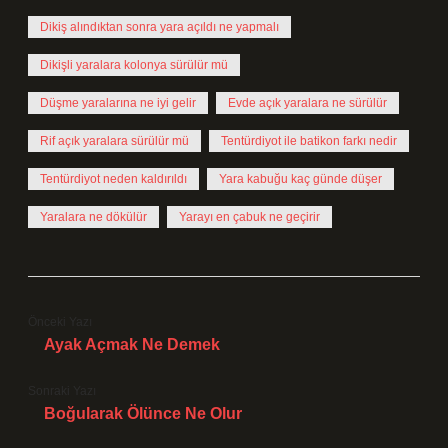
Dikiş alındıktan sonra yara açıldı ne yapmalı
Dikişli yaralara kolonya sürülür mü
Düşme yaralarına ne iyi gelir
Evde açık yaralara ne sürülür
Rif açık yaralara sürülür mü
Tentürdiyot ile batikon farkı nedir
Tentürdiyot neden kaldırıldı
Yara kabuğu kaç günde düşer
Yaralara ne dökülür
Yarayı en çabuk ne geçirir
Önceki Yazı
Ayak Açmak Ne Demek
Sonraki Yazı
Boğularak Ölünce Ne Olur