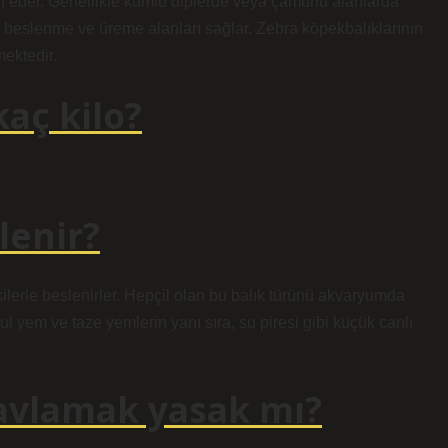
ercih eder. Genellikle kumlu diplerde veya çamurlu alanlarda
al beslenme ve üreme alanları sağlar. Zebra köpekbalıklarının
mektedir.
aç kilo?
lenir?
kilerle beslenirler. Hepçil olan bu balık türünü akvaryumda
Pul yem ve taze yemlerin yanı sıra, su piresi gibi küçük canlı
avlamak yasak mı?