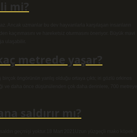
li mi?
rmaz. Ancak uzmanlar bu dev hayvanlarla karşılaşan insanların
nden kaçınmasını ve hareketsiz oturmasını öneriyor. Büyük mavi
a ulaşabilir.
kaç metrede yaşar?
birçok öngörünün yanlış olduğu ortaya çıktı; iri gözlü orkinos
diği ve daha önce düşünülenden çok daha derinlere, 700 metrey
na saldırır mı?
 saldırı geçmişi yoktur.18 Mart 2021Uzun yüzgeçli mako köpek