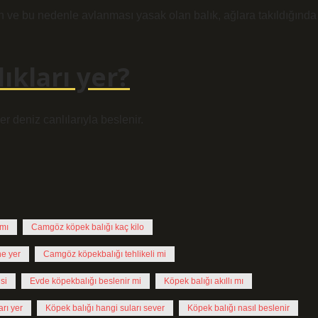
n ve bu nedenle avlanması yasak olan balık, ağlara takıldığında
ıkları yer?
r deniz canlılarıyla beslenir.
 mı
Camgöz köpek balığı kaç kilo
e yer
Camgöz köpekbalığı tehlikeli mi
si
Evde köpekbalığı beslenir mi
Köpek balığı akıllı mı
arı yer
Köpek balığı hangi suları sever
Köpek balığı nasıl beslenir