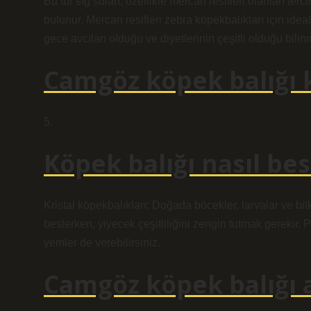
Bu tür sığ suları, özellikle mercan resifleri olanları t
bulunur. Mercan resifleri zebra köpekbalıkları için ide
gece avcıları olduğu ve diyetlerinin çeşitli olduğu bilin
Camgöz köpek balığı k
5.
Köpek balığı nasıl bes
Kristal köpekbalıkları; Doğada böcekler, larvalar ve bit
beslerken, yiyecek çeşitliliğini zengin tutmak gerekir. 
yemler de verebilirsiniz.
Camgöz köpek balığı 