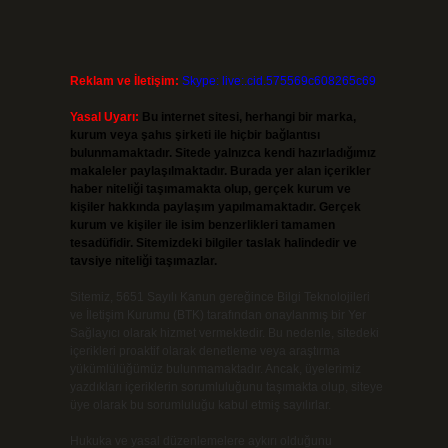
Reklam ve İletişim:
Skype: live:.cid.575569c608265c69
Yasal Uyarı:
Bu internet sitesi, herhangi bir marka,
kurum veya şahıs şirketi ile hiçbir bağlantısı
bulunmamaktadır. Sitede yalnızca kendi hazırladığımız
makaleler paylaşılmaktadır. Burada yer alan içerikler
haber niteliği taşımamakta olup, gerçek kurum ve
kişiler hakkında paylaşım yapılmamaktadır. Gerçek
kurum ve kişiler ile isim benzerlikleri tamamen
tesadüfidir. Sitemizdeki bilgiler taslak halindedir ve
tavsiye niteliği taşımazlar.
Sitemiz, 5651 Sayılı Kanun gereğince Bilgi Teknolojileri
ve İletişim Kurumu (BTK) tarafından onaylanmış bir Yer
Sağlayıcı olarak hizmet vermektedir. Bu nedenle, sitedeki
içerikleri proaktif olarak denetleme veya araştırma
yükümlülüğümüz bulunmamaktadır. Ancak, üyelerimiz
yazdıkları içeriklerin sorumluluğunu taşımakta olup, siteye
üye olarak bu sorumluluğu kabul etmiş sayılırlar.
Hukuka ve yasal düzenlemelere aykırı olduğunu