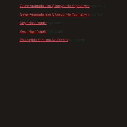
Gelen Aramada Isim Çıkmıyor Ne Yapmalıyım
için
admin
Gelen Aramada Isim Çıkmıyor Ne Yapmalıyım
için
Naz
Keşif Nasıl Yapılır
için
admin
Keşif Nasıl Yapılır
için
Özgür
Psikolojide Yadsıma Ne Demek
için
admin