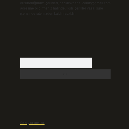
düşündüğünüz içerikleri,
backlinkpanelicomtr@gmail.com
adresine bildirmeniz halinde, ilgili içerikler yasal süre
içerisinde sitemizden kaldırılacaktır.
Arama
e
Son yorumlar