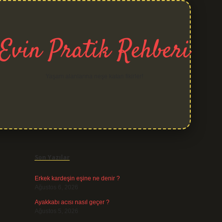
Evin Pratik Rehberi
Yaşam alanlarına neşe katan fikirler!
Sidebar
grand opera bet
Son Yazılar
Erkek kardeşin eşine ne denir ?
Ağustos 6, 2026
Ayakkabı acısı nasıl geçer ?
Ağustos 5, 2026