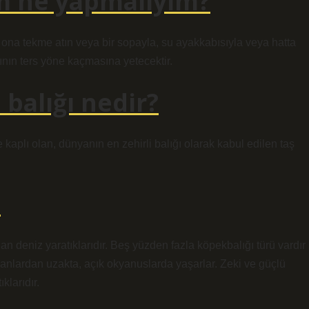
m ne yapmalıyım?
, ona tekme atın veya bir sopayla, su ayakkabısıyla veya hatta
nın ters yöne kaçmasına yetecektir.
 balığı nedir?
le kaplı olan, dünyanın en zehirli balığı olarak kabul edilen taş
?
an deniz yaratıklarıdır. Beş yüzden fazla köpekbalığı türü vardır
insanlardan uzakta, açık okyanuslarda yaşarlar. Zeki ve güçlü
klarıdır.