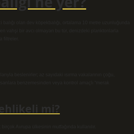
lığı ne yer?
i balığı olan dev köpekbalığı, ortalama 10 metre uzunluğunda
en vahşi bir avcı olmayan bu tür, denizdeki planktonlarla
filtreler.
larıyla beslenirler; az sayıdaki ısırma vakalarının çoğu,
a insanlara benzemesinden veya kontrol amaçlı “merak
hlikeli mi?
birçok Avrupa ülkesinin mutfağında kullanılır.