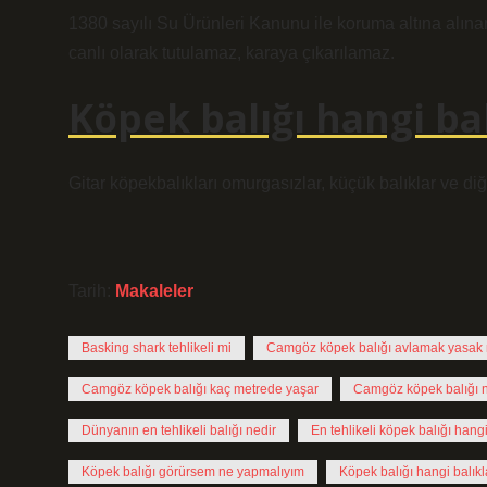
1380 sayılı Su Ürünleri Kanunu ile koruma altına alına
canlı olarak tutulamaz, karaya çıkarılamaz.
Köpek balığı hangi bal
Gitar köpekbalıkları omurgasızlar, küçük balıklar ve diğe
Tarih:
Makaleler
Basking shark tehlikeli mi
Camgöz köpek balığı avlamak yasak
Camgöz köpek balığı kaç metrede yaşar
Camgöz köpek balığı n
Dünyanın en tehlikeli balığı nedir
En tehlikeli köpek balığı hangi
Köpek balığı görürsem ne yapmalıyım
Köpek balığı hangi balıkl