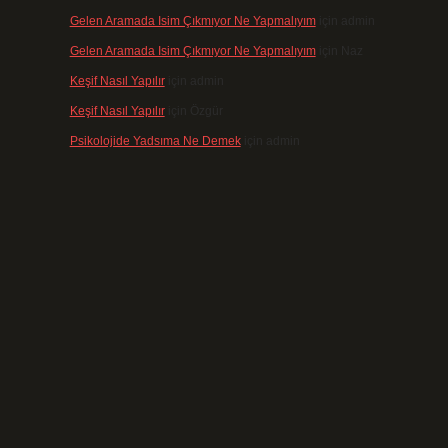
Gelen Aramada Isim Çıkmıyor Ne Yapmalıyım
için
admin
Gelen Aramada Isim Çıkmıyor Ne Yapmalıyım
için
Naz
Keşif Nasıl Yapılır
için
admin
Keşif Nasıl Yapılır
için
Özgür
Psikolojide Yadsıma Ne Demek
için
admin