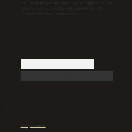
düşündüğünüz içerikleri,
backlinkpanelicomtr@gmail.com
adresine bildirmeniz halinde, ilgili içerikler yasal süre
içerisinde sitemizden kaldırılacaktır.
Arama
ı
Son yorumlar