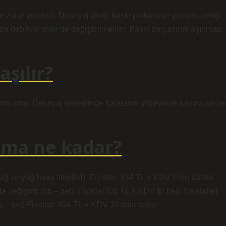
arar verebilir. Debriyaj diski, baskı plakasının gücünü ilettiği
a debriyaj diski de değiştirilmelidir. Baskı parçasının aşınması
aşılır?
etimi artar. Debriyaj sisteminde balatanın yüzeyinde kayma sesler
lama ne kadar?
yağ ve yağ-hava filtreleri). Fiyatlar: 934 TL + KDV Fren balata
a değişimi (ön – set). Fiyatlar708 TL + KDV El freni balataları
ka – set) Fiyatlar: 934 TL + KDV 33 satır daha