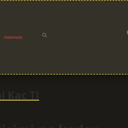
Hakkımızda
i Kac Tl