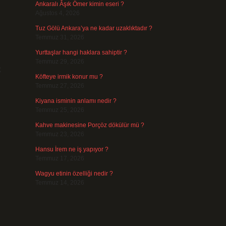
Ankaralı Âşık Ömer kimin eseri ?
Ağustos 4, 2026
Tuz Gölü Ankara’ya ne kadar uzaklıktadır ?
Temmuz 31, 2026
Yurttaşlar hangi haklara sahiptir ?
Temmuz 29, 2026
k
Köfteye irmik konur mu ?
Temmuz 27, 2026
Kiyana isminin anlamı nedir ?
Temmuz 25, 2026
Kahve makinesine Porçöz dökülür mü ?
Temmuz 23, 2026
Hansu İrem ne iş yapıyor ?
Temmuz 17, 2026
Wagyu etinin özelliği nedir ?
Temmuz 14, 2026