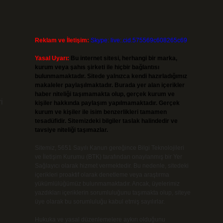
Reklam ve İletişim:
Skype: live:.cid.575569c608265c69
Yasal Uyarı:
Bu internet sitesi, herhangi bir marka,
kurum veya şahıs şirketi ile hiçbir bağlantısı
bulunmamaktadır. Sitede yalnızca kendi hazırladığımız
makaleler paylaşılmaktadır. Burada yer alan içerikler
haber niteliği taşımamakta olup, gerçek kurum ve
i
kişiler hakkında paylaşım yapılmamaktadır. Gerçek
kurum ve kişiler ile isim benzerlikleri tamamen
tesadüfidir. Sitemizdeki bilgiler taslak halindedir ve
tavsiye niteliği taşımazlar.
Sitemiz, 5651 Sayılı Kanun gereğince Bilgi Teknolojileri
ve İletişim Kurumu (BTK) tarafından onaylanmış bir Yer
Sağlayıcı olarak hizmet vermektedir. Bu nedenle, sitedeki
içerikleri proaktif olarak denetleme veya araştırma
yükümlülüğümüz bulunmamaktadır. Ancak, üyelerimiz
yazdıkları içeriklerin sorumluluğunu taşımakta olup, siteye
üye olarak bu sorumluluğu kabul etmiş sayılırlar.
Hukuka ve yasal düzenlemelere aykırı olduğunu