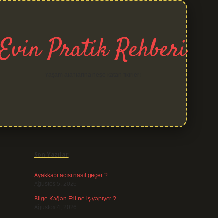
Evin Pratik Rehberi
Yaşam alanlarına neşe katan fikirler!
Sidebar
grand opera bet
Son Yazılar
Ayakkabı acısı nasıl geçer ?
Ağustos 5, 2026
Bilge Kağan Etil ne iş yapıyor ?
Ağustos 4, 2026