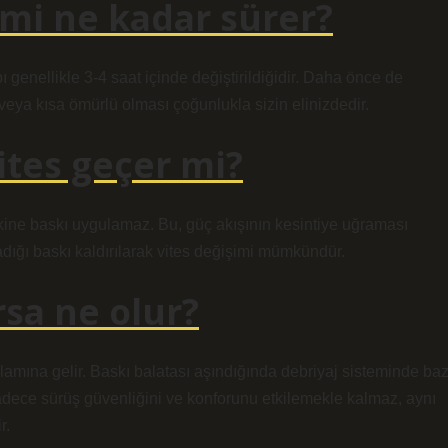
emi ne kadar sürer?
genellikle 3-4 saat içinde değiştirildiğidir. Daha önce de
 veya kısa ömürlü olması çoğunlukla sizin elinizdedir.
ites geçer mi?
iskine baskı uygulamaz. Bu, güç akışının kesintiye uğraması
adığı baskı kaldırılarak vites değişimi mümkündür.
rsa ne olur?
lamına gelir. Baskı balatası aşındığında debriyaj sisteminde baz
sadece sürüş güvenliğini ve konforunu etkilemekle kalmaz, aynı
r.