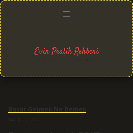
menüyü
Anasayfa
Gizlilik
Yasal
Hakkımızda
aç
Politikası
Uyarı
Evin Pratik Rehberi
Yaşam alanlarına neşe katan fikirler!
Basat Gelmek Ne Demek
Tarih: Şubat 4, 2025