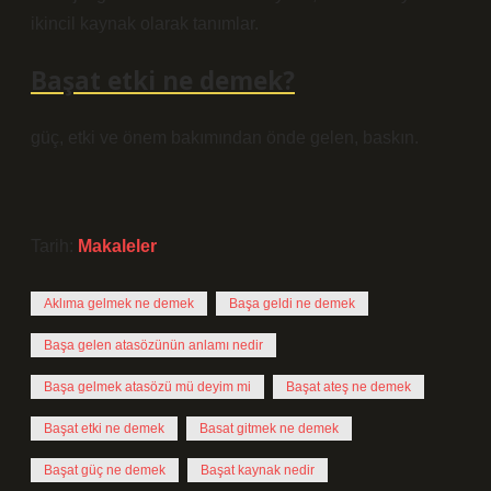
ikincil kaynak olarak tanımlar.
Başat etki ne demek?
güç, etki ve önem bakımından önde gelen, baskın.
Tarih:
Makaleler
Aklıma gelmek ne demek
Başa geldi ne demek
Başa gelen atasözünün anlamı nedir
Başa gelmek atasözü mü deyim mi
Başat ateş ne demek
Başat etki ne demek
Basat gitmek ne demek
Başat güç ne demek
Başat kaynak nedir