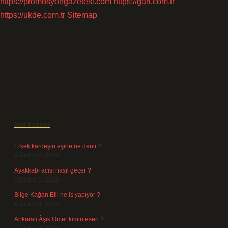
https://promosyongazetesi.com
https://gari.com.tr
https://ukde.com.tr
Sitemap
Sidebar
Son Yazılar
Erkek kardeşin eşine ne denir ?
Ağustos 6, 2026
Ayakkabı acısı nasıl geçer ?
Ağustos 5, 2026
Bilge Kağan Etil ne iş yapıyor ?
Ağustos 4, 2026
Ankaralı Âşık Ömer kimin eseri ?