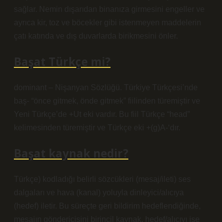
sağlar. Nemin dışarıdan binanıza girmesini engeller ve
ayrıca kir, toz ve böcekler gibi istenmeyen maddelerin
çatı katında ve dış duvarlarda birikmesini önler.
Başat Türkçe mi?
dominant – Nişanyan Sözlüğü. Türkiye Türkçesi’nde
baş- “önce gitmek, önde gitmek” fiilinden türemiştir ve
Yeni Türkçe’de +Ut eki vardır. Bu fiil Türkçe “head”
kelimesinden türemiştir ve Türkçe eki +(g)A-‘dır.
Başat kaynak nedir?
Türkçe) kodladığı belirli sözcükleri (mesaj/ileti) ses
dalgaları ve hava (kanal) yoluyla dinleyici/alıcıya
(hedef) iletir. Bu süreçte geri bildirim hedeflendiğinde,
mesajın göndericisini birincil kaynak, hedef/alıcıyı ise