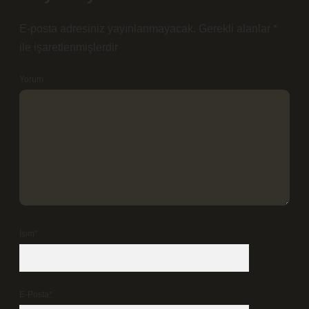
E-posta adresiniz yayınlanmayacak.
Gerekli alanlar
*
ile işaretlenmişlerdir
Yorum
İsim*
E-Posta*