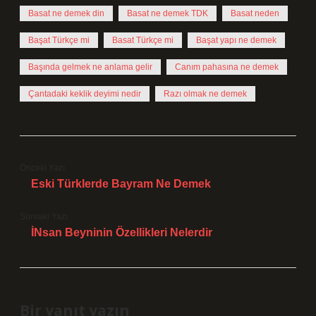
Basat ne demek din
Basat ne demek TDK
Basat neden
Başat Türkçe mi
Basat Türkçe mi
Başat yapı ne demek
Başında gelmek ne anlama gelir
Canım pahasına ne demek
Çantadaki keklik deyimi nedir
Razı olmak ne demek
Önceki Yazı
Eski Türklerde Bayram Ne Demek
Sonraki Yazı
İNsan Beyninin Özellikleri Nelerdir
Bir yanıt yazın