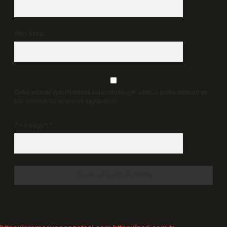
Web Sitesi
Daha sonraki yorumlarımda kullanılması için adım, e-posta adresim ve
site adresim bu tarayıcıya kaydedilsin.
7 + 8 kaçtır?
*