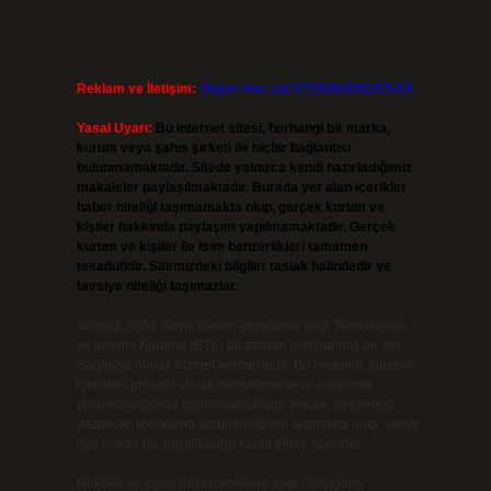
Reklam ve İletişim:
Skype: live:.cid.575569c608265c69
Yasal Uyarı:
Bu internet sitesi, herhangi bir marka,
kurum veya şahıs şirketi ile hiçbir bağlantısı
bulunmamaktadır. Sitede yalnızca kendi hazırladığımız
makaleler paylaşılmaktadır. Burada yer alan içerikler
haber niteliği taşımamakta olup, gerçek kurum ve
kişiler hakkında paylaşım yapılmamaktadır. Gerçek
kurum ve kişiler ile isim benzerlikleri tamamen
tesadüfidir. Sitemizdeki bilgiler taslak halindedir ve
tavsiye niteliği taşımazlar.
Sitemiz, 5651 Sayılı Kanun gereğince Bilgi Teknolojileri
ve İletişim Kurumu (BTK) tarafından onaylanmış bir Yer
Sağlayıcı olarak hizmet vermektedir. Bu nedenle, sitedeki
içerikleri proaktif olarak denetleme veya araştırma
yükümlülüğümüz bulunmamaktadır. Ancak, üyelerimiz
yazdıkları içeriklerin sorumluluğunu taşımakta olup, siteye
üye olarak bu sorumluluğu kabul etmiş sayılırlar.
Hukuka ve yasal düzenlemelere aykırı olduğunu