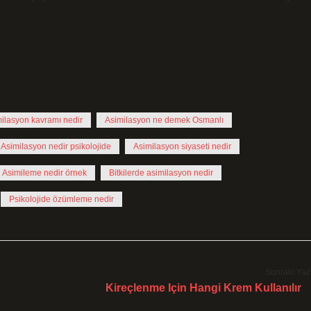
ilasyon kavramı nedir
Asimilasyon ne demek Osmanlı
Asimilasyon nedir psikolojide
Asimilasyon siyaseti nedir
Asimileme nedir örnek
Bitkilerde asimilasyon nedir
Psikolojide özümleme nedir
Sonraki Yaz
Kireçlenme Için Hangi Krem Kullanılır