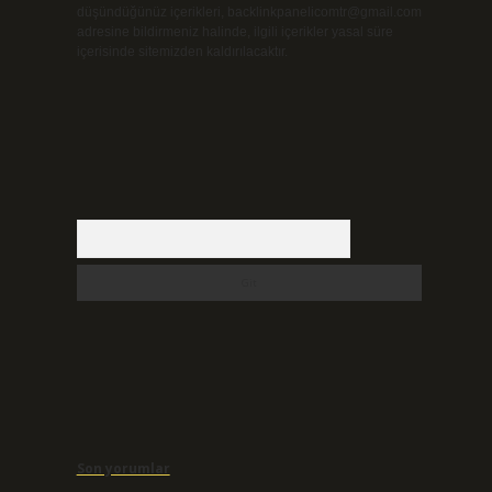
düşündüğünüz içerikleri,
backlinkpanelicomtr@gmail.com
adresine bildirmeniz halinde, ilgili içerikler yasal süre
içerisinde sitemizden kaldırılacaktır.
Arama
Son yorumlar