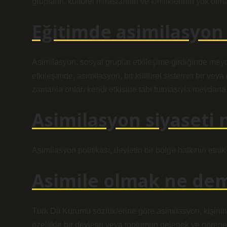
grupların, kültürel miraslarının ve kimliklerinin yok olma
Eğitimde asimilasyon
Asimilasyon, sosyal gruplar etkileşime girdiğinde meyd
etkileşimde, asimilasyon, bir kültürel sistemin bir vey
zamanla onları kendi etkisine tabi tutmasıyla meydana 
Asimilasyon siyaseti 
Asimilasyon politikası, devletin bir bölge halkının etnik
Asimile olmak ne de
Türk Dil Kurumu sözlüklerine göre asimilasyon, kişinin
özellikle bir devletin veya toplumun gelenek ve göre