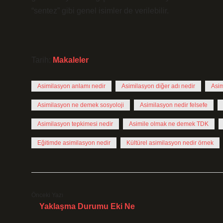
“sentez” gibi genel isimler de verilebilir.
Tarih:
Makaleler
Asimilasyon anlamı nedir
Asimilasyon diğer adı nedir
Asim
Asimilasyon ne demek sosyoloji
Asimilasyon nedir felsefe
Asimilasyon tepkimesi nedir
Asimile olmak ne demek TDK
Eğitimde asimilasyon nedir
Kültürel asimilasyon nedir örnek
Önceki Yazı
Yaklaşma Durumu Eki Ne