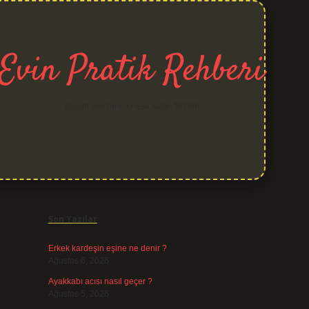
Evin Pratik Rehberi
Yaşam alanlarına neşe katan fikirler!
Sidebar
grand opera b
Son Yazılar
Erkek kardeşin eşine ne denir ?
Ağustos 6, 2026
Ayakkabı acısı nasıl geçer ?
Ağustos 5, 2026