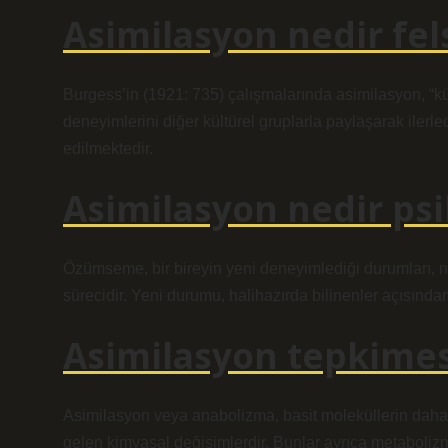
Asimilasyon nedir fel
Burgess’in (1921: 735) çalışmalarında asimilasyon, “kült
deneyimlerini diğer kültürel gruplarla paylaşarak ilerle
edilmektedir.
Asimilasyon nedir psi
Özümseme, bir bireyin yeni deneyimlediği durumları, n
sürecidir. Yeni durumu, halihazırda bilinenler açısından 
Asimilasyon tepkimes
Asimilasyon veya anabolizma, basit moleküllerin daha
gelen kimyasal değişimlerdir. Bunlar ayrıca metabolizman