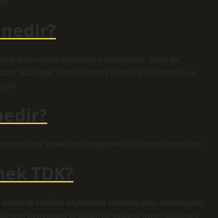
sı.
 nedir?
ana gelen sosyo-kültürel bir karşılaşmadır. Böyle bir
a daha fazla diğer kültürel sistemi kendisine benzetmesi ve
gelir.
nedir?
 kimliğini yok etmek veya değiştirmek için izlediği politikadır.
mek TDK?
 özünü ve kimliğini kaybetmesi anlamına gelir. Asimilasyon,
neklerinin kaybolması ve başka bir topluma uyum sağlaması