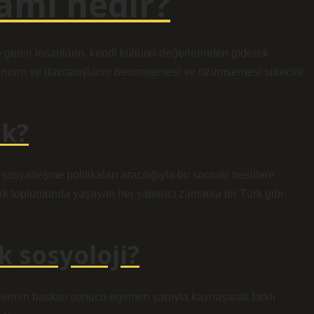
amı nedir?
 gelen insanların, kendi kültürel değerlerinden giderek
el norm ve davranışlarını benimsemesi ve özümsemesi sürecini
ek?
 sosyalleşme politikaları aracılığıyla bir sonraki nesillere
rk toplumunda yaşayan her yabancı zamanla bir Türk gibi
 sosyoloji?
lerinin baskısı sonucu egemen yapıyla kaynaşarak farklı