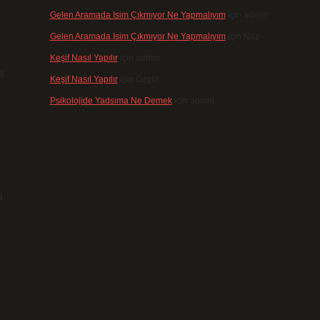
Gelen Aramada Isim Çıkmıyor Ne Yapmalıyım
için
admin
Gelen Aramada Isim Çıkmıyor Ne Yapmalıyım
için
Naz
Keşif Nasıl Yapılır
için
admin
a
Keşif Nasıl Yapılır
için
Özgür
Psikolojide Yadsıma Ne Demek
için
admin
i