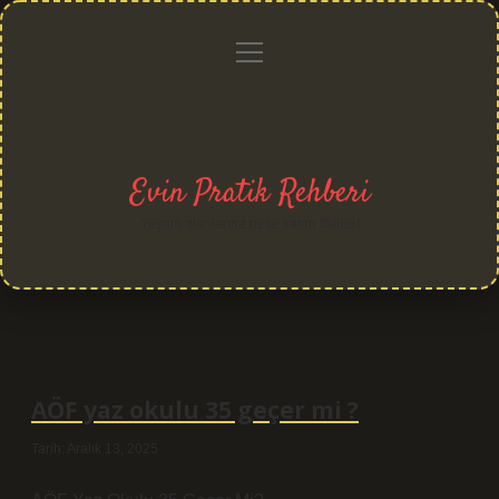
menüyü
Anasayfa
Gizlilik
Yasal
Hakkımızda
aç
Politikası
Uyarı
Evin Pratik Rehberi
Yaşam alanlarına neşe katan fikirler!
AÖF yaz okulu 35 geçer mi ?
Tarih: Aralık 13, 2025