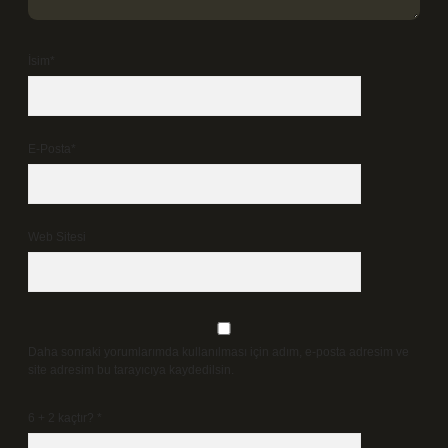
İsim*
E-Posta*
Web Sitesi
Daha sonraki yorumlarımda kullanılması için adım, e-posta adresim ve
site adresim bu tarayıcıya kaydedilsin.
6 + 2 kaçtır?
*