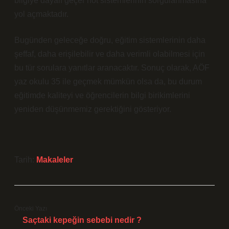
bilgiye dayalı geçer not sistemlerinin sorgulanmasına
yol açmaktadır.
Bugünden geleceğe doğru, eğitim sistemlerinin daha
şeffaf, daha erişilebilir ve daha verimli olabilmesi için
bu tür sorulara yanıtlar aranacaktır. Sonuç olarak, AÖF
yaz okulu 35 ile geçmek mümkün olsa da, bu durum
eğitimde kaliteyi ve öğrencilerin bilgi birikimlerini
yeniden düşünmemiz gerektiğini gösteriyor.
Tarih:
Makaleler
Önceki Yazı
Saçtaki kepeğin sebebi nedir ?