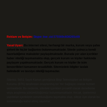
Reklam ve İletişim:
Skype: live:.cid.575569c608265c69
Yasal Uyarı:
Bu internet sitesi, herhangi bir marka, kurum veya şahıs
şirketi ile hiçbir bağlantısı bulunmamaktadır. Sitede yalnızca kendi
hazırladığımız makaleler paylaşılmaktadır. Burada yer alan içerikler
haber niteliği taşımamakta olup, gerçek kurum ve kişiler hakkında
paylaşım yapılmamaktadır. Gerçek kurum ve kişiler ile isim
benzerlikleri tamamen tesadüfidir. Sitemizdeki bilgiler taslak
halindedir ve tavsiye niteliği taşımazlar.
Sitemiz, 5651 Sayılı Kanun gereğince Bilgi Teknolojileri ve İletişim
Kurumu (BTK) tarafından onaylanmış bir Yer Sağlayıcı olarak hizmet
vermektedir. Bu nedenle, sitedeki içerikleri proaktif olarak denetleme
veya araştırma yükümlülüğümüz bulunmamaktadır. Ancak, üyelerimiz
yazdıkları içeriklerin sorumluluğunu taşımakta olup, siteye üye olarak bu
sorumluluğu kabul etmiş sayılırlar.