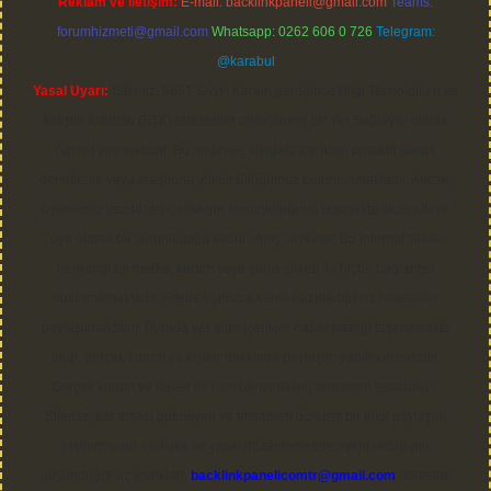
Reklam ve İletişim:
E-mail:
backlinkpaneli@gmail.com
Teams:
forumhizmeti@gmail.com
Whatsapp: 0262 606 0 726
Telegram:
@karabul
Yasal Uyarı:
Sitemiz, 5651 Sayılı Kanun gereğince Bilgi Teknolojileri ve
İletişim Kurumu (BTK) tarafından onaylanmış bir Yer Sağlayıcı olarak
hizmet vermektedir. Bu nedenle, sitedeki içerikleri proaktif olarak
denetleme veya araştırma yükümlülüğümüz bulunmamaktadır. Ancak,
üyelerimiz yazdıkları içeriklerin sorumluluğunu taşımakta olup, siteye
üye olarak bu sorumluluğu kabul etmiş sayılırlar. Bu internet sitesi,
herhangi bir marka, kurum veya şahıs şirketi ile hiçbir bağlantısı
bulunmamaktadır. Sitede yalnızca kendi hazırladığımız makaleler
paylaşılmaktadır. Burada yer alan içerikler haber niteliği taşımamakta
olup, gerçek kurum ve kişiler hakkında paylaşım yapılmamaktadır.
Gerçek kurum ve kişiler ile isim benzerlikleri tamamen tesadüfidir.
Sitemiz, kar amacı gütmeyen ve tamamen ücretsiz bir bilgi paylaşım
platformudur. Hukuka ve yasal düzenlemelere aykırı olduğunu
düşündüğünüz içerikleri,
backlinkpanelicomtr@gmail.com
adresine