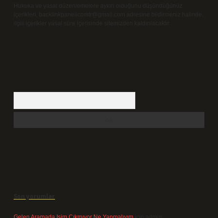
Hukuka ve yasal düzenlemelere aykırı olduğunu düşündüğünüz
içerikleri,
backlinkpanelicomtr@gmail.com
adresine bildirmeniz halinde,
ilgili içerikler yasal süre içerisinde sitemizden kaldırılacaktır.
Arama
Son yorumlar
Gelen Aramada Isim Çıkmıyor Ne Yapmalıyım
için
admin