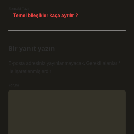
Sonraki Yazı
Temel bileşikler kaça ayrılır ?
Bir yanıt yazın
E-posta adresiniz yayınlanmayacak.
Gerekli alanlar
*
ile işaretlenmişlerdir
Yorum