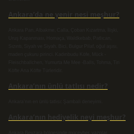
Ankara’da ne yenir nesi meşhur?
Ankara Pan, Albakme, Calla, Çoban Kızartma, İlişki,
Uruş Kapanması, Homaça, Waldkebab, Patlıcan,
Sızıntı, Siyah ve Siyah. Bici, Bulgur Pilaf, oğul aşısı,
maden çukuru pirinci. Kadınbudu Köfe, Mück -
Fleischballchen, Yumurta Me Mee -Balls, Tohma, Tiri
Köfte Ana Köfte Türleridir.
Ankara’nın ünlü tatlısı nedir?
Ankara’nın en ünlü tatlısı: Şambali deneyimi.
Ankara’nın hediyelik neyi meşhur?
Ankara Beyzara bölgesinde mücevher, vazolar,