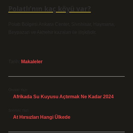
Polatlı’nın kaç köyü var?
Polatı Bölgesi Ankara Center, Sivrihisar, Haymana,
Beypazari ve Akhehir kazaları ile ilişkilidir.
Tarih:
Makaleler
Önceki Yazı
Afrikada Su Kuyusu Açtırmak Ne Kadar 2024
Sonraki Yazı
At Hırsızları Hangi Ülkede