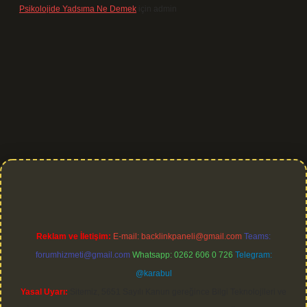
Psikolojide Yadsıma Ne Demek
için
admin
 bet giriş
Reklam ve İletişim:
E-mail:
backlinkpaneli@gmail.com
Teams:
forumhizmeti@gmail.com
Whatsapp: 0262 606 0 726
Telegram:
@karabul
Yasal Uyarı:
Sitemiz, 5651 Sayılı Kanun gereğince Bilgi Teknolojileri ve