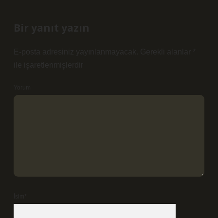
Bir yanıt yazın
E-posta adresiniz yayınlanmayacak.
Gerekli alanlar
*
ile işaretlenmişlerdir
Yorum
İsim*