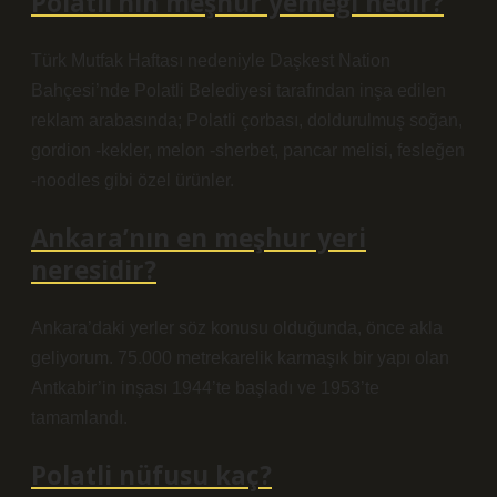
Polatlı’nın meşhur yemeği nedir?
Türk Mutfak Haftası nedeniyle Daşkest Nation
Bahçesi’nde Polatli Belediyesi tarafından inşa edilen
reklam arabasında; Polatli çorbası, doldurulmuş soğan,
gordion -kekler, melon -sherbet, pancar melisi, fesleğen
-noodles gibi özel ürünler.
Ankara’nın en meşhur yeri
neresidir?
Ankara’daki yerler söz konusu olduğunda, önce akla
geliyorum. 75.000 metrekarelik karmaşık bir yapı olan
Antkabir’in inşası 1944’te başladı ve 1953’te
tamamlandı.
Polatli nüfusu kaç?