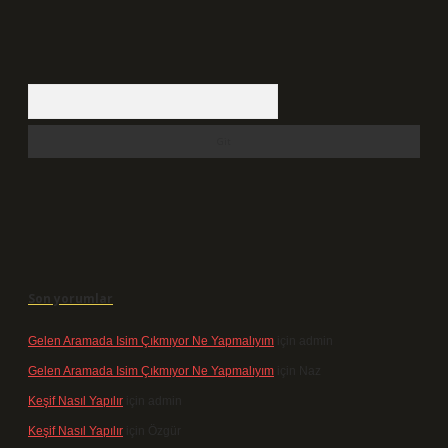
Arama
Son yorumlar
Gelen Aramada Isim Çıkmıyor Ne Yapmalıyım
için
admin
Gelen Aramada Isim Çıkmıyor Ne Yapmalıyım
için
Naz
Keşif Nasıl Yapılır
için
admin
Keşif Nasıl Yapılır
için
Özgür