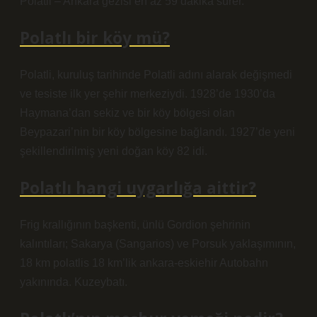
Polatli – Ankara gezisi en az 59 dakika sürer.
Polatlı bir köy mü?
Polatli, kuruluş tarihinde Polatli adını alarak değişmedi
ve tesiste ilk yer şehir merkeziydi. 1928’de 1930’da
Haymana’dan sekiz ve bir köy bölgesi olan
Beypazari’nin bir köy bölgesine bağlandı. 1927’de yeni
şekillendirilmiş yeni doğan köy 82 idi.
Polatlı hangi uygarlığa aittir?
Frig krallığının başkenti, ünlü Gordion şehrinin
kalıntıları; Sakarya (Sangarios) ve Porsuk yaklaşımının,
18 km polatlis 18 km’lik ankara-eskiehir Autobahn
yakınında. Kuzeybatı.