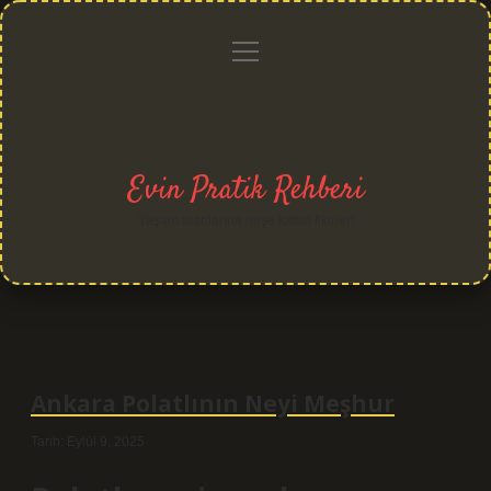
menüyü
Anasayfa
Gizlilik
Yasal
Hakkımızda
aç
Politikası
Uyarı
Evin Pratik Rehberi
Yaşam alanlarına neşe katan fikirler!
Ankara Polatlının Neyi Meşhur
Tarih: Eylül 9, 2025