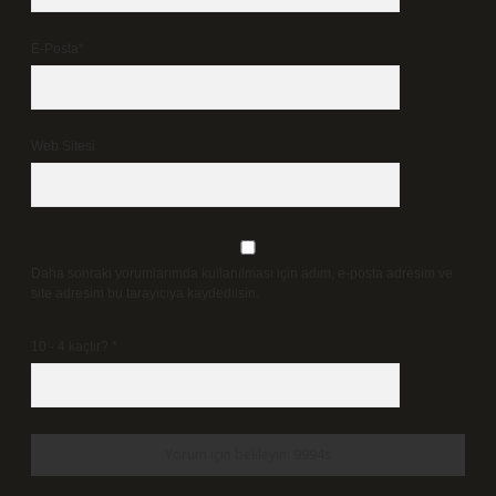
E-Posta*
Web Sitesi
Daha sonraki yorumlarımda kullanılması için adım, e-posta adresim ve
site adresim bu tarayıcıya kaydedilsin.
10 - 4 kaçtır?
*