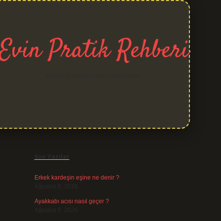
Evin Pratik Rehberi
Yaşam alanlarına neşe katan fikirler!
Sidebar
grand opera bet
Son Yazılar
Erkek kardeşin eşine ne denir ?
Ağustos 6, 2026
Ayakkabı acısı nasıl geçer ?
Ağustos 5, 2026