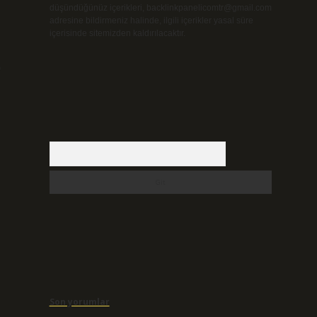
düşündüğünüz içerikleri,
backlinkpanelicomtr@gmail.com
adresine bildirmeniz halinde, ilgili içerikler yasal süre
içerisinde sitemizden kaldırılacaktır.
)
Arama
Son yorumlar