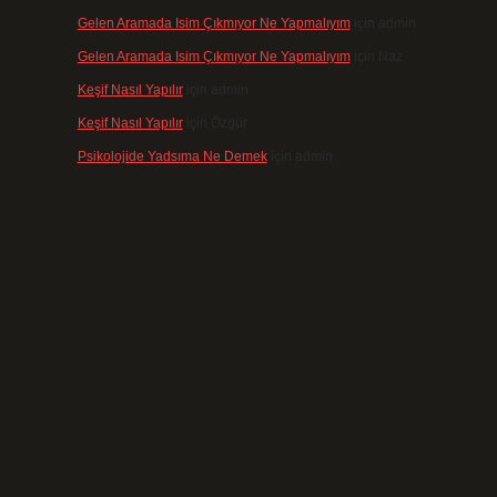
Gelen Aramada Isim Çıkmıyor Ne Yapmalıyım
için
admin
Gelen Aramada Isim Çıkmıyor Ne Yapmalıyım
için
Naz
Keşif Nasıl Yapılır
için
admin
Keşif Nasıl Yapılır
için
Özgür
Psikolojide Yadsıma Ne Demek
için
admin
n