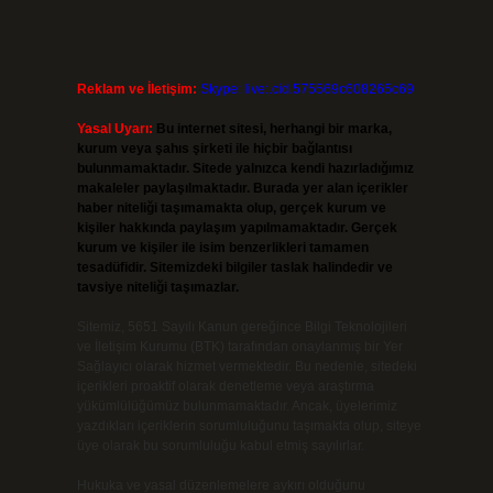
Reklam ve İletişim:
Skype: live:.cid.575569c608265c69
Yasal Uyarı:
Bu internet sitesi, herhangi bir marka,
kurum veya şahıs şirketi ile hiçbir bağlantısı
bulunmamaktadır. Sitede yalnızca kendi hazırladığımız
makaleler paylaşılmaktadır. Burada yer alan içerikler
haber niteliği taşımamakta olup, gerçek kurum ve
kişiler hakkında paylaşım yapılmamaktadır. Gerçek
kurum ve kişiler ile isim benzerlikleri tamamen
tesadüfidir. Sitemizdeki bilgiler taslak halindedir ve
tavsiye niteliği taşımazlar.
Sitemiz, 5651 Sayılı Kanun gereğince Bilgi Teknolojileri
ve İletişim Kurumu (BTK) tarafından onaylanmış bir Yer
Sağlayıcı olarak hizmet vermektedir. Bu nedenle, sitedeki
içerikleri proaktif olarak denetleme veya araştırma
yükümlülüğümüz bulunmamaktadır. Ancak, üyelerimiz
yazdıkları içeriklerin sorumluluğunu taşımakta olup, siteye
üye olarak bu sorumluluğu kabul etmiş sayılırlar.
Hukuka ve yasal düzenlemelere aykırı olduğunu